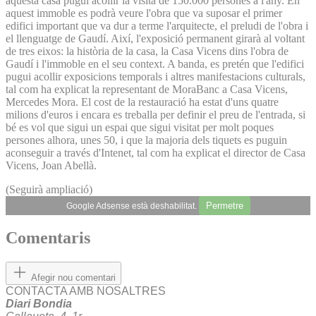
aquesta casa pugui acollir la visita de 150.000 persones a l'any. En
aquest immoble es podrà veure l'obra que va suposar el primer
edifici important que va dur a terme l'arquitecte, el preludi de l'obra i
el llenguatge de Gaudí. Així, l'exposició permanent girarà al voltant
de tres eixos: la història de la casa, la Casa Vicens dins l'obra de
Gaudí i l'immoble en el seu context. A banda, es pretén que l'edifici
pugui acollir exposicions temporals i altres manifestacions culturals,
tal com ha explicat la representant de MoraBanc a Casa Vicens,
Mercedes Mora. El cost de la restauració ha estat d'uns quatre
milions d'euros i encara es treballa per definir el preu de l'entrada, si
bé es vol que sigui un espai que sigui visitat per molt poques
persones alhora, unes 50, i que la majoria dels tiquets es puguin
aconseguir a través d'Intenet, tal com ha explicat el director de Casa
Vicens, Joan Abellà.
(Seguirà ampliació)
Permetre
Google Adsense està deshabilitat.
Comentaris
Afegir nou comentari
CONTACTA AMB NOSALTRES
Diari Bondia