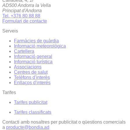
Callaueta, 4, 1r
AD500 Andorra la Vella
Principat d'Andorra
Tel. +376 80 88 88
Formulari de contacte
Serveis
Farmàcies de guàrdia
Informació meteorològica
Cartellera
Informació general
Informació turística
Associacions
Centres de salut
Telèfons d'interès
Enllaços d'interés
Tarifes
Tarifes publicitat
Tarifes classificats
Contacti amb nosaltres per publicitat o qüestions comercials
a
producte@bondia.ad