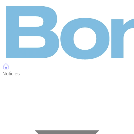
Panell de gestió de galetes
Notícies