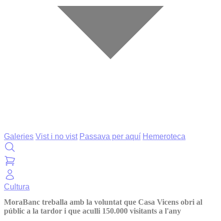
Galeries
Vist i no vist
Passava per aquí
Hemeroteca
Cultura
MoraBanc treballa amb la voluntat que Casa Vicens obri al
públic a la tardor i que aculli 150.000 visitants a l'any