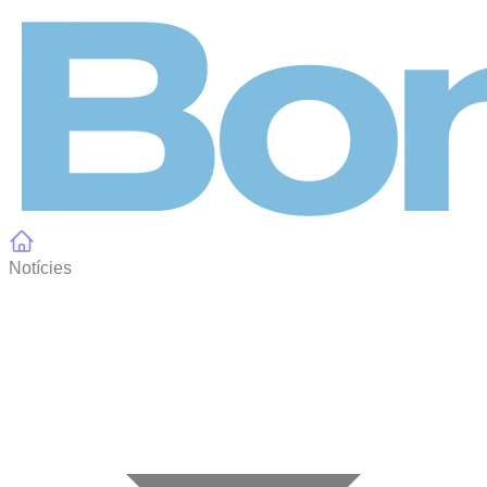
Panell de gestió de galetes
Notícies