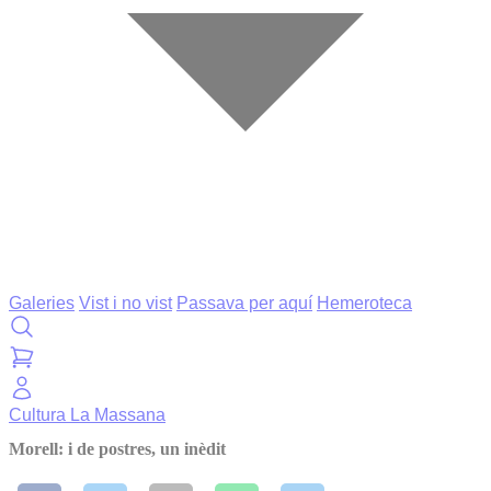
Galeries
Vist i no vist
Passava per aquí
Hemeroteca
Cultura
La Massana
Morell: i de postres, un inèdit