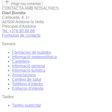
Afegir nou comentari
CONTACTA AMB NOSALTRES
Diari Bondia
Callaueta, 4, 1r
AD500 Andorra la Vella
Principat d'Andorra
Tel. +376 80 88 88
Formulari de contacte
Serveis
Farmàcies de guàrdia
Informació meteorològica
Cartellera
Informació general
Informació turística
Associacions
Centres de salut
Telèfons d'interès
Enllaços d'interés
Tarifes
Tarifes publicitat