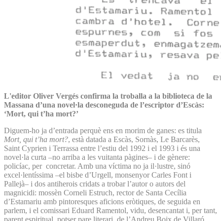
L'editor Oliver Vergés confirma la troballa a la biblioteca de la
Massana d’una novel·la desconeguda de l’escriptor d’Escàs:
‘Mort, qui t’ha mort?’
Diguem-ho ja d’entrada perquè ens en morim de ganes: es titula
Mort, qui t’ha mort?
, està datada a Escàs, Sornàs, Le Barcarès,
Saint Cyprien i Terrassa entre l’estiu del 1992 i el 1993 i és una
novel·la curta –no arriba a les vuitanta pàgines– i de gènere:
policíac, per concretar. Amb una víctima no ja il·lustre, sinó
excel·lentíssima –el bisbe d’Urgell, monsenyor Carles Font i
Pallejà– i dos antiherois cridats a trobar l’autor o autors del
magnicidi: mossèn Corneli Estruch, rector de Santa Cecília
d’Estamariu amb pintoresques aficions eròtiques, de seguida en
parlem, i el comissari Eduard Ramentol, vidu, desencantat i, per tant,
parent espiritual, potser pare literari, de l’Andreu Boix de Villaró.