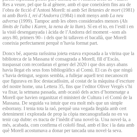
Res a veure, pel que fa al gènere, amb el que coneixíem fins ara de
l’obra de ficció d’Antoni Morell: ni amb
Set lletanies de mort
(1981)
ni amb
Borís I, rei d’Andorra
(1984) i molt menys amb
La neu
adversa
(1999). Tampoc amb les obres considerades menors (
Als
límits de l'alba
i
Karen, la nena de la llum
). Sí en el to, en l’estil i en
la visió desenganyada i àcida de l’Andorra del moment –som als
anys 80, primers 90– i dels que hi tallaven el bacallà, que Morell
coneixia perfectament perquè n’havia format part.
Doncs bé, aquesta raríssima joieta estava exposada a la vitrina que la
biblioteca de la Massana té consagrada a Morell, fill d’Escàs,
traspassat com recordaran el gener del 2020 i que dos anys abans
havia llegat els seus fons bibliogràfics al Comú. El cas és que ningú
s’havia detingut, segons sembla, a fullejar aquell text mecanoscrit
que figurava en lloc destacadíssim, al costat de la màquina d’escriure
del nostre home, una Lettera 35, fins que l’editor Oliver Vergés s’hi
va fixar, la setmana passada, amb ocasió dels actes d’homenatge a
Morell que havien organitzat el ministeri de Cultura i el Comú de la
Massana. De seguida va intuir que era molt més que un simple
esborrany. I tenia tota la raó, perquè una vegada llegida amb cert
deteniment i explorada de prop la còpia mecanografiada no en va
tenir cap dubte: es tracta de l’inèdit d’una novel·la. Una novel·la, a
més, acabada, com confirma el colofó final, amb el lloc i la data amb
què Morell acostumava a donar per tancada una novel·la seva.