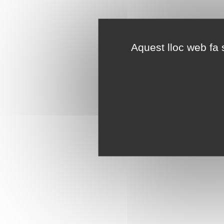
Aquest lloc web fa s