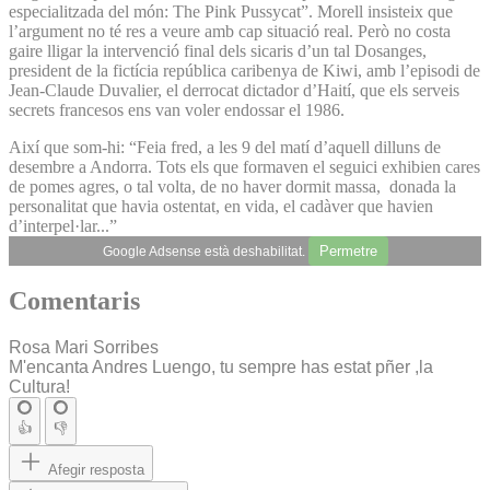
especialitzada del món: The Pink Pussycat”. Morell insisteix que
l’argument no té res a veure amb cap situació real. Però no costa
gaire lligar la intervenció final dels sicaris d’un tal Dosanges,
president de la fictícia república caribenya de Kiwi, amb l’episodi de
Jean-Claude Duvalier, el derrocat dictador d’Haití, que els serveis
secrets francesos ens van voler endossar el 1986.
Així que som-hi: “Feia fred, a les 9 del matí d’aquell dilluns de
desembre a Andorra. Tots els que formaven el seguici exhibien cares
de pomes agres, o tal volta, de no haver dormit massa, donada la
personalitat que havia ostentat, en vida, el cadàver que havien
d’interpel·lar...”
Permetre
Google Adsense està deshabilitat.
Comentaris
Rosa Mari Sorribes
M'encanta Andres Luengo, tu sempre has estat pñer ,la
Cultura!
👍
👎
Afegir resposta