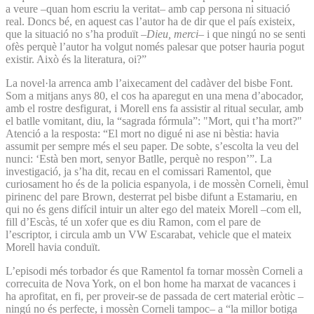
a veure –quan hom escriu la veritat– amb cap persona ni situació
real. Doncs bé, en aquest cas l’autor ha de dir que el país existeix,
que la situació no s’ha produït –
Dieu, merci
– i que ningú no se senti
ofès perquè l’autor ha volgut només palesar que potser hauria pogut
existir. Això és la literatura, oi?”
La novel·la arrenca amb l’aixecament del cadàver del bisbe Font.
Som a mitjans anys 80, el cos ha aparegut en una mena d’abocador,
amb el rostre desfigurat, i Morell ens fa assistir al ritual secular, amb
el batlle vomitant, diu, la “sagrada fórmula”: "Mort, qui t’ha mort?"
Atenció a la resposta: “El mort no digué ni ase ni bèstia: havia
assumit per sempre més el seu paper. De sobte, s’escolta la veu del
nunci: ‘Està ben mort, senyor Batlle, perquè no respon’”. La
investigació, ja s’ha dit, recau en el comissari Ramentol, que
curiosament ho és de la policia espanyola, i de mossèn Corneli, èmul
pirinenc del pare Brown, desterrat pel bisbe difunt a Estamariu, en
qui no és gens difícil intuir un alter ego del mateix Morell –com ell,
fill d’Escàs, té un xofer que es diu Ramon, com el pare de
l’escriptor, i circula amb un VW Escarabat, vehicle que el mateix
Morell havia conduït.
L’episodi més torbador és que Ramentol fa tornar mossèn Corneli a
correcuita de Nova York, on el bon home ha marxat de vacances i
ha aprofitat, en fi, per proveir-se de passada de cert material eròtic –
ningú no és perfecte, i mossèn Corneli tampoc– a “la millor botiga