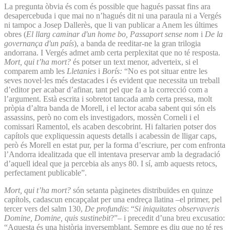
La pregunta òbvia és com és possible que hagués passat fins ara
desapercebuda i que mai no n’hagués dit ni una paraula ni a Vergés
ni tampoc a Josep Dallerès, que li van publicar a Anem les últimes
obres (
El llarg caminar d'un home bo, Passaport sense nom
i
De la
governança d'un país
), a banda de reeditar-ne la gran trilogia
andorrana. I Vergés admet amb certa perplexitat que no té resposta.
Mort, qui t’ha mort?
és potser un text menor, adverteix, si el
comparem amb les
Lletanies
i
Borís:
“No es pot situar entre les
seves novel·les més destacades i és evident que necessita un treball
d’editor per acabar d’afinar, tant pel que fa a la correcció com a
l’argument. Està escrita i sobretot tancada amb certa pressa, molt
pròpia d’altra banda de Morell, i el lector acaba sabent qui són els
assassins, però no com els investigadors, mossèn Corneli i el
comissari Ramentol, els acaben descobrint. Hi faltarien potser dos
capítols que expliquessin aquests detalls i acabessin de lligar caps,
però és Morell en estat pur, per la forma d’escriure, per com enfronta
l’Andorra idealitzada que ell intentava preservar amb la degradació
d’aquell ideal que ja percebia als anys 80. I sí, amb aquests retocs,
perfectament publicable”.
Mort, qui t’ha mort?
són setanta pàginetes distribuïdes en quinze
capítols, cadascun encapçalat per una endreça llatina –el primer, pel
tercer vers del salm 130,
De profundis
: “
Si iniquitates observaveris
Domine, Domine, quis sustinebit
?”– i precedit d’una breu excusatio:
“Aquesta és una història inversemblant. Sempre es diu que no té res