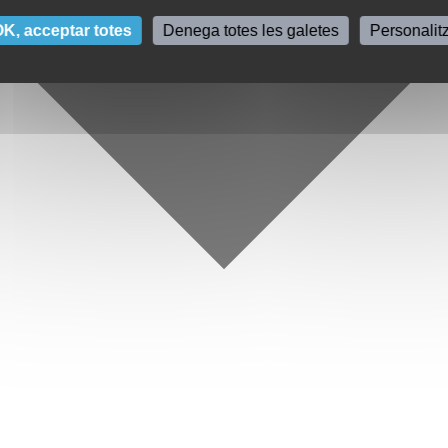
K, acceptar totes
Denega totes les galetes
Personalit