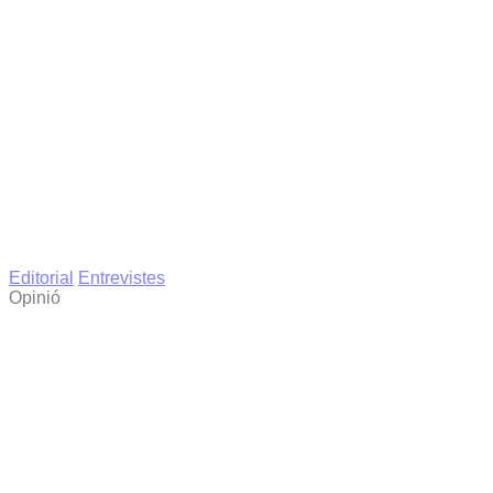
Editorial
Entrevistes
Opinió