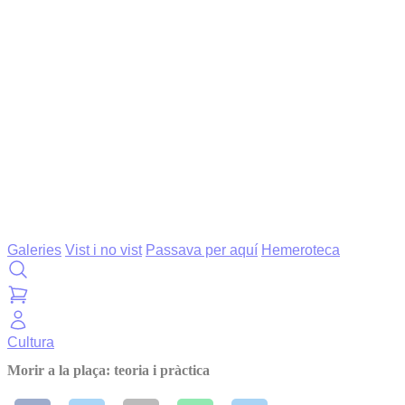
Galeries
Vist i no vist
Passava per aquí
Hemeroteca
Cultura
Morir a la plaça: teoria i pràctica