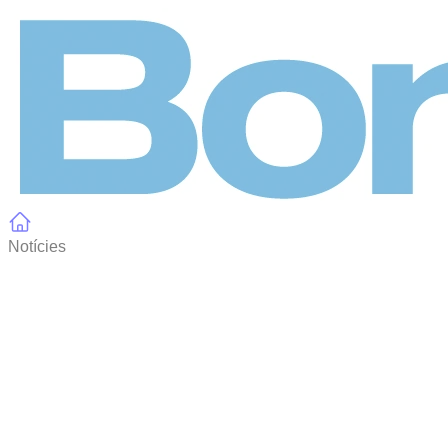
Panell de gestió de galetes
Notícies