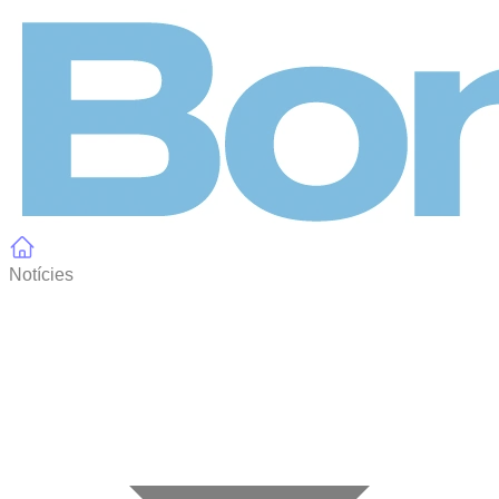
Panell de gestió de galetes
Notícies