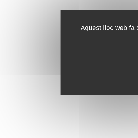
Aquest lloc web fa s