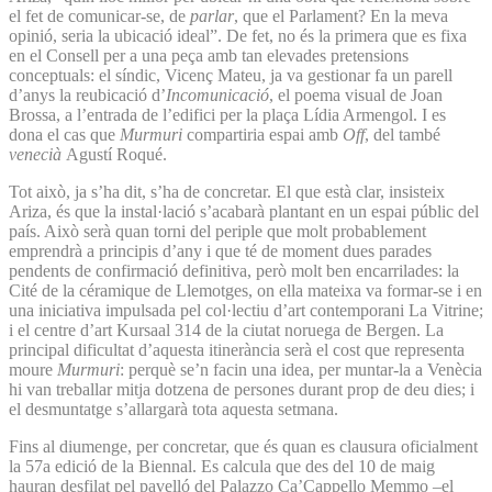
el fet de comunicar-se, de
parlar
, que el Parlament? En la meva
opinió, seria la ubicació ideal”. De fet, no és la primera que es fixa
en el Consell per a una peça amb tan elevades pretensions
conceptuals: el síndic, Vicenç Mateu, ja va gestionar fa un parell
d’anys la reubicació d’
Incomunicació
, el poema visual de Joan
Brossa, a l’entrada de l’edifici per la plaça Lídia Armengol. I es
dona el cas que
Murmuri
compartiria espai amb
Off
, del també
venecià
Agustí Roqué.
Tot això, ja s’ha dit, s’ha de concretar. El que està clar, insisteix
Ariza, és que la instal·lació s’acabarà plantant en un espai públic del
país. Això serà quan torni del periple que molt probablement
emprendrà a principis d’any i que té de moment dues parades
pendents de confirmació definitiva, però molt ben encarrilades: la
Cité de la céramique de Llemotges, on ella mateixa va formar-se i en
una iniciativa impulsada pel col·lectiu d’art contemporani La Vitrine;
i el centre d’art Kursaal 314 de la ciutat noruega de Bergen. La
principal dificultat d’aquesta itinerància serà el cost que representa
moure
Murmuri
: perquè se’n facin una idea, per muntar-la a Venècia
hi van treballar mitja dotzena de persones durant prop de deu dies; i
el desmuntatge s’allargarà tota aquesta setmana.
Fins al diumenge, per concretar, que és quan es clausura oficialment
la 57a edició de la Biennal. Es calcula que des del 10 de maig
hauran desfilat pel pavelló del Palazzo Ca’Cappello Memmo –el