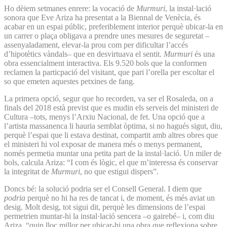
Ho dèiem setmanes enrere: la vocació de
Murmuri
, la instal·lació
sonora que Eve Ariza ha presentat a la Biennal de Venècia, és
acabar en un espai públic, preferiblement interior perquè ubicar-la en
un carrer o plaça obligava a prendre unes mesures de seguretat –
assenyaladament, elevar-la prou com per dificultar l’accés
d’hipotètics vàndals– que en desvirtuava el sentit.
Murmuri
és una
obra essencialment interactiva. Els 9.520 bols que la conformen
reclamen la particpació del visitant, que pari l’orella per escoltar el
so que emeten aquestes petxines de fang.
La primera opció, segur que ho recorden, va ser el Rosaleda, on a
finals del 2018 està previst que es mudin els serveis del ministeri de
Cultura –tots, menys l’Arxiu Nacional, de fet. Una opció que a
l’artista massanenca li hauria semblat òptima, si no hagués sigut, diu,
perquè l’espai que li estava destinat, compartit amb altres obres que
el ministeri hi vol exposar de manera més o menys permanent,
només permetia muntar una petita part de la instal·lació. Un miler de
bols, calcula Ariza: “I com és lògic, el que m’interessa és conservar
la integritat de
Murmuri
, no que estigui dispers”.
Doncs bé: la solució podria ser el Consell General. I diem que
podria
perquè no hi ha res de tancat i, de moment, és més aviat un
desig. Molt desig, tot sigui dit, perquè les dimensions de l’espai
permetrien muntar-hi la instal·lació sencera –o gairebé– i, com diu
Ariza, “quin lloc millor per ubicar-hi una obra que reflexiona sobre