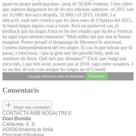
quart en quatre participacions– prop de 50.000 visitants. Unes xifres
que superen llargament les de les tres edicions anteriors –el 2011 van
ser 32.000; dos anys després, 31.000; i el 2015, 18.000. La
ubicació, molt més cèntrica que les dues sales de l’Spiazzi del 2015,
hi haurà tingut alguna cosa a veure. Però en qualsevol cas, el
feedback que ha tingut Ariza en les tres estades que ha fet a Venècia
ha sigut especialment entusiasta: “Molt millor del que mai m’hauria
imaginat. Potser perquè el llenguatge de
Murmuri
és universal,
l’entens independentment del teu origen. El cas és que tohom que hi
passa, s’emociona, i que la gent surt del pavelló feliç, amb un
somriure als llavis. Què més puc demanar?” Fàcil: que viatgi una
mica més, i que ben aviat, posem que al 2018, sigui entre nosaltres. I
en un lloc de tots com sempre ha volgut ser el Consell.
Permetre
Google Adsense està deshabilitat.
Comentaris
Afegir nou comentari
CONTACTA AMB NOSALTRES
Diari Bondia
Callaueta, 4, 1r
AD500 Andorra la Vella
Principat d'Andorra