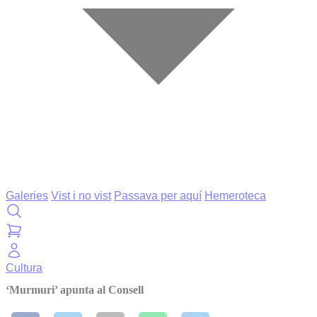
Galeries
Vist i no vist
Passava per aquí
Hemeroteca
Cultura
‘Murmuri’ apunta al Consell