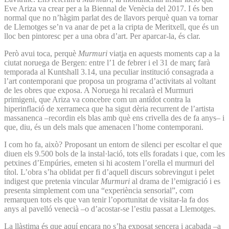
Eve Ariza va crear per a la Biennal de Venècia del 2017. I és ben
normal que no n’hàgim parlat des de llavors perquè quan va tornar
de Llemotges se’n va anar de pet a la cripta de Meritxell, que és un
lloc ben pintoresc per a una obra d’art. Per aparcar-la, és clar.
Però avui toca, perquè
Murmuri
viatja en aquests moments cap a la
ciutat noruega de Bergen: entre l’1 de febrer i el 31 de març farà
temporada al Kuntshall 3.14, una peculiar institució consagrada a
l’art contemporani que proposa un programa d’activitats al voltant
de les obres que exposa. A Noruega hi recalarà el Murmuri
primigeni, que Ariza va concebre com un antídot contra la
hiperinflació de xerrameca que ha sigut dèria recurrent de l’artista
massanenca –recordin els blas amb què ens crivella des de fa anys– i
que, diu, és un dels mals que amenacen l’home contemporani.
I com ho fa, això? Proposant un entorn de silenci per escoltar el que
diuen els 9.500 bols de la instal·lació, tots ells foradats i que, com les
petxines d’Empúries, emeten si hi acostem l’orella el murmuri del
títol. L’obra s’ha oblidat per fi d’aquell discurs sobrevingut i pelet
indigest que pretenia vincular
Murmuri
al drama de l’emigració i es
presenta simplement com una “experiència sensorial”, com
remarquen tots els que van tenir l’oportunitat de visitar-la fa dos
anys al pavelló venecià –o d’acostar-se l’estiu passat a Llemotges.
La llàstima és que aquí encara no s’ha exposat sencera i acabada –a