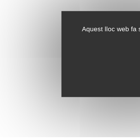
Aquest lloc web fa s