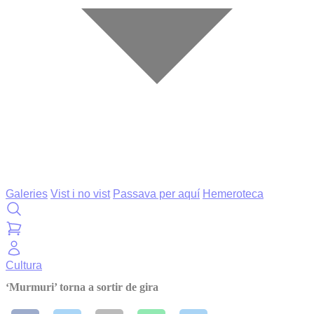
Galeries
Vist i no vist
Passava per aquí
Hemeroteca
Cultura
‘Murmuri’ torna a sortir de gira