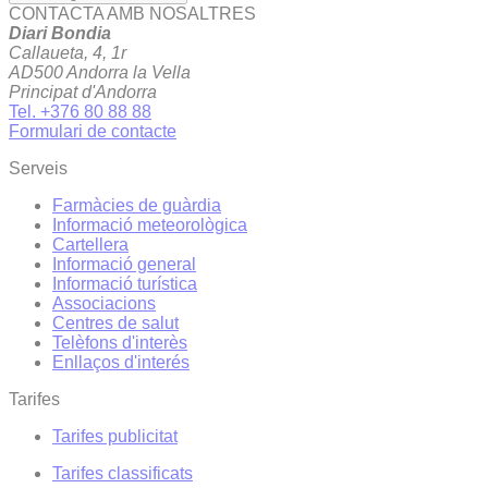
CONTACTA AMB NOSALTRES
Diari Bondia
Callaueta, 4, 1r
AD500 Andorra la Vella
Principat d'Andorra
Tel. +376 80 88 88
Formulari de contacte
Serveis
Farmàcies de guàrdia
Informació meteorològica
Cartellera
Informació general
Informació turística
Associacions
Centres de salut
Telèfons d'interès
Enllaços d'interés
Tarifes
Tarifes publicitat
Tarifes classificats