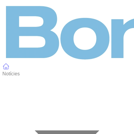
Panell de gestió de galetes
Notícies