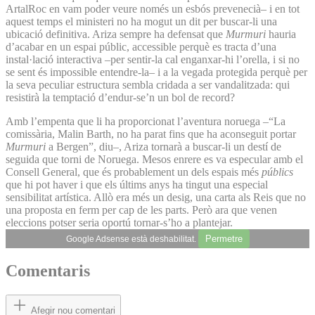
ArtalRoc en vam poder veure només un esbós prevenecià– i en tot
aquest temps el ministeri no ha mogut un dit per buscar-li una
ubicació definitiva. Ariza sempre ha defensat que
Murmuri
hauria
d’acabar en un espai públic, accessible perquè es tracta d’una
instal·lació interactiva –per sentir-la cal enganxar-hi l’orella, i si no
se sent és impossible entendre-la– i a la vegada protegida perquè per
la seva peculiar estructura sembla cridada a ser vandalitzada: qui
resistirà la temptació d’endur-se’n un bol de record?
Amb l’empenta que li ha proporcionat l’aventura noruega –“La
comissària, Malin Barth, no ha parat fins que ha aconseguit portar
Murmuri
a Bergen”, diu–, Ariza tornarà a buscar-li un destí de
seguida que torni de Noruega. Mesos enrere es va especular amb el
Consell General, que és probablement un dels espais més
públics
que hi pot haver i que els últims anys ha tingut una especial
sensibilitat artística. Allò era més un desig, una carta als Reis que no
una proposta en ferm per cap de les parts. Però ara que venen
eleccions potser seria oportú tornar-s’ho a plantejar.
Permetre
Google Adsense està deshabilitat.
Comentaris
Afegir nou comentari