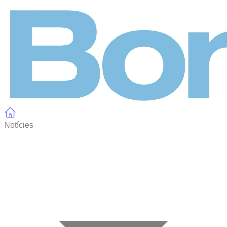
Panell de gestió de galetes
Notícies