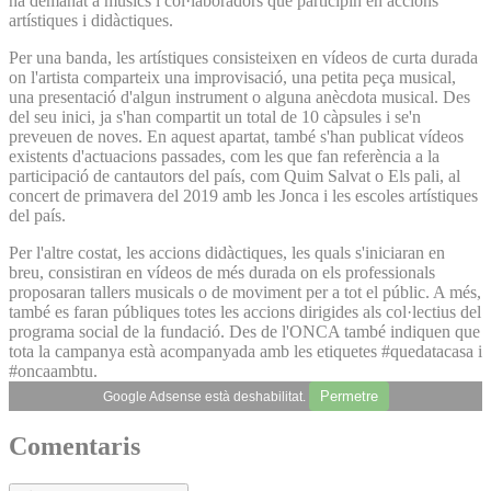
ha demanat a músics i col·laboradors que participin en accions
artístiques i didàctiques.
Per una banda, les artístiques consisteixen en vídeos de curta durada
on l'artista comparteix una improvisació, una petita peça musical,
una presentació d'algun instrument o alguna anècdota musical. Des
del seu inici, ja s'han compartit un total de 10 càpsules i se'n
preveuen de noves. En aquest apartat, també s'han publicat vídeos
existents d'actuacions passades, com les que fan referència a la
participació de cantautors del país, com Quim Salvat o Els pali, al
concert de primavera del 2019 amb les Jonca i les escoles artístiques
del país.
Per l'altre costat, les accions didàctiques, les quals s'iniciaran en
breu, consistiran en vídeos de més durada on els professionals
proposaran tallers musicals o de moviment per a tot el públic. A més,
també es faran públiques totes les accions dirigides als col·lectius del
programa social de la fundació. Des de l'ONCA també indiquen que
tota la campanya està acompanyada amb les etiquetes #quedatacasa i
#oncaambtu.
Permetre
Google Adsense està deshabilitat.
Comentaris