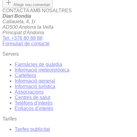
Afegir nou comentari
CONTACTA AMB NOSALTRES
Diari Bondia
Callaueta, 4, 1r
AD500 Andorra la Vella
Principat d'Andorra
Tel. +376 80 88 88
Formulari de contacte
Serveis
Farmàcies de guàrdia
Informació meteorològica
Cartellera
Informació general
Informació turística
Associacions
Centres de salut
Telèfons d'interès
Enllaços d'interés
Tarifes
Tarifes publicitat