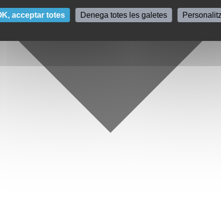
K, acceptar totes
Denega totes les galetes
Personalit