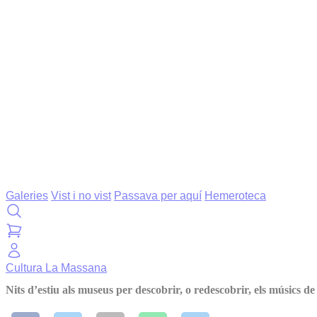
Galeries
Vist i no vist
Passava per aquí
Hemeroteca
Cultura
La Massana
Nits d’estiu als museus per descobrir, o redescobrir, els músics de