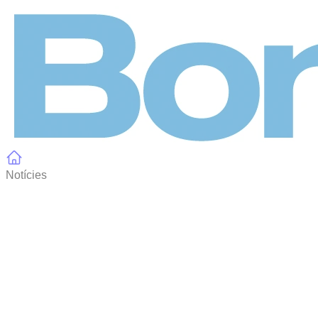
Panell de gestió de galetes
Notícies