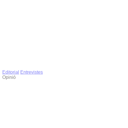
Editorial
Entrevistes
Opinió