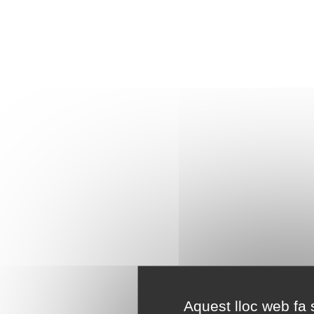
Aquest lloc web fa s