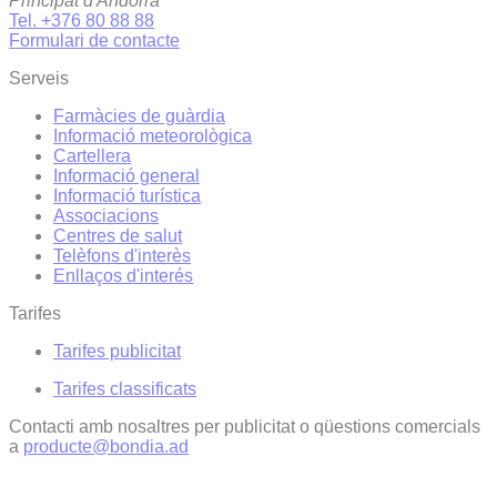
Principat d'Andorra
Tel. +376 80 88 88
Formulari de contacte
Serveis
Farmàcies de guàrdia
Informació meteorològica
Cartellera
Informació general
Informació turística
Associacions
Centres de salut
Telèfons d'interès
Enllaços d'interés
Tarifes
Tarifes publicitat
Tarifes classificats
Contacti amb nosaltres per publicitat o qüestions comercials
a
producte@bondia.ad