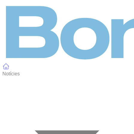
Panell de gestió de galetes
Notícies