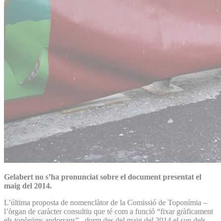
Gelabert no s’ha pronunciat sobre el document presentat el
maig del 2014.
L’última proposta de nomenclàtor de la Comissió de Toponímia –
l’òrgan de caràcter consultiu que té com a funció “fixar gràficament
els topònims andorrans”– dorm des del maig del 2014 el son dels