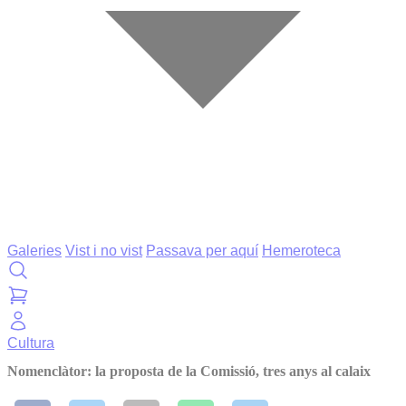
Galeries
Vist i no vist
Passava per aquí
Hemeroteca
Cultura
Nomenclàtor: la proposta de la Comissió, tres anys al calaix