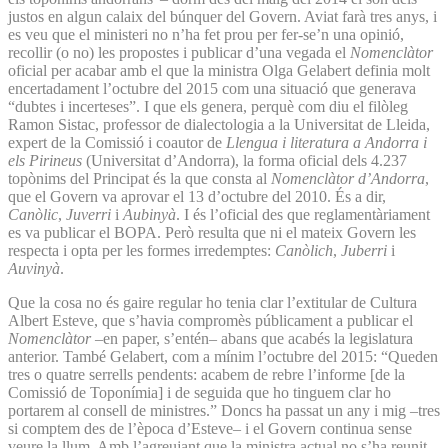
justos en algun calaix del búnquer del Govern. Aviat farà tres anys, i
es veu que el ministeri no n’ha fet prou per fer-se’n una opinió,
recollir (o no) les propostes i publicar d’una vegada el
Nomenclàtor
oficial per acabar amb el que la ministra Olga Gelabert definia molt
encertadament l’octubre del 2015 com una situació que generava
“dubtes i incerteses”. I que els genera, perquè com diu el filòleg
Ramon Sistac, professor de dialectologia a la Universitat de Lleida,
expert de la Comissió i coautor de
Llengua i literatura a Andorra i
els Pirineus
(Universitat d’Andorra), la forma oficial dels 4.237
topònims del Principat és la que consta al
Nomenclàtor d’Andorra
,
que el Govern va aprovar el 13 d’octubre del 2010. És a dir,
Canòlic
,
Juverri
i
Aubinyà
. I és l’oficial des que reglamentàriament
es va publicar el BOPA. Però resulta que ni el mateix Govern les
respecta i opta per les formes irredemptes:
Canòlich
,
Juberri
i
Auvinyà
.
Que la cosa no és gaire regular ho tenia clar l’extitular de Cultura
Albert Esteve, que s’havia compromès públicament a publicar el
Nomenclàtor
–en paper, s’entén– abans que acabés la legislatura
anterior. També Gelabert, com a mínim l’octubre del 2015: “Queden
tres o quatre serrells pendents: acabem de rebre l’informe [de la
Comissió de Toponímia] i de seguida que ho tinguem clar ho
portarem al consell de ministres.” Doncs ha passat un any i mig –tres
si comptem des de l’època d’Esteve– i el Govern continua sense
veure la llum. Amb l’agreujant que la ministra actual no s’ha reunit