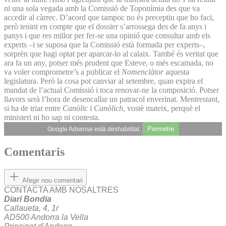
ni una sola vegada amb la Comissió de Toponímia des que va
accedir al càrrec. D’acord que tampoc no és preceptiu que ho faci,
però tenint en compte que el dossier s’arrossega des de fa anys i
panys i que res millor per fer-se una opinió que consultar amb els
experts –i se suposa que la Comissió està formada per experts–,
sorprèn que hagi optat per aparcar-lo al calaix. També és veritat que
ara fa un any, potser més prudent que Esteve, o més escamada, no
va voler comprometre’s a publicar el
Nomenclàtor
aquesta
legislatura. Però la cosa pot canviar al setembre, quan expira el
mandat de l’actual Comissió i toca renovar-ne la composició. Potser
llavors serà l’hora de desencallar un patracol enverinat. Mentrestant,
si ha de triar entre
Canòlic
i
Canòlich
, vostè mateix, perquè el
ministeri ni ho sap ni contesta.
Permetre
Google Adsense està deshabilitat.
Comentaris
Afegir nou comentari
CONTACTA AMB NOSALTRES
Diari Bondia
Callaueta, 4, 1r
AD500 Andorra la Vella