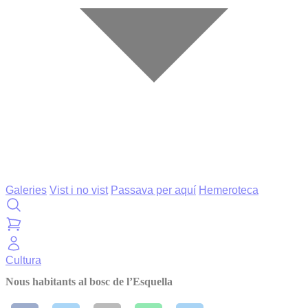
Galeries
Vist i no vist
Passava per aquí
Hemeroteca
Cultura
Nous habitants al bosc de l’Esquella