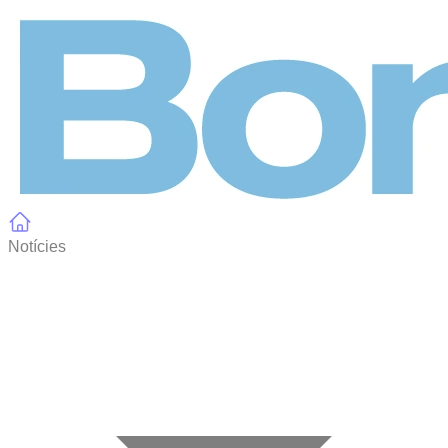
Panell de gestió de galetes
Notícies