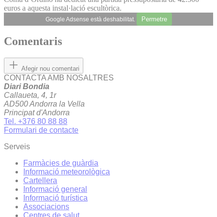
euros a aquesta instal·lació escultòrica.
Permetre
Google Adsense està deshabilitat.
Comentaris
Afegir nou comentari
CONTACTA AMB NOSALTRES
Diari Bondia
Callaueta, 4, 1r
AD500 Andorra la Vella
Principat d'Andorra
Tel. +376 80 88 88
Formulari de contacte
Serveis
Farmàcies de guàrdia
Informació meteorològica
Cartellera
Informació general
Informació turística
Associacions
Centres de salut