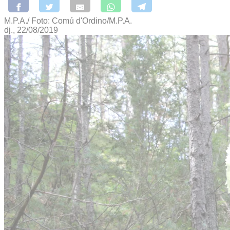
M.P.A./ Foto: Comú d'Ordino/M.P.A.
dj., 22/08/2019