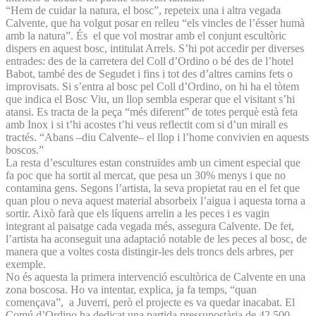
“Hem de cuidar la natura, el bosc”, repeteix una i altra vegada
Calvente, que ha volgut posar en relleu “els vincles de l’ésser humà
amb la natura”. És el que vol mostrar amb el conjunt escultòric
dispers en aquest bosc, intitulat Arrels. S’hi pot accedir per diverses
entrades: des de la carretera del Coll d’Ordino o bé des de l’hotel
Babot, també des de Segudet i fins i tot des d’altres camins fets o
improvisats. Si s’entra al bosc pel Coll d’Ordino, on hi ha el tòtem
que indica el Bosc Viu, un llop sembla esperar que el visitant s’hi
atansi. Es tracta de la peça “més diferent” de totes perquè està feta
amb Inox i si t’hi acostes t’hi veus reflectit com si d’un mirall es
tractés. “Abans –diu Calvente– el llop i l’home convivien en aquests
boscos.”
La resta d’escultures estan construïdes amb un ciment especial que
fa poc que ha sortit al mercat, que pesa un 30% menys i que no
contamina gens. Segons l’artista, la seva propietat rau en el fet que
quan plou o neva aquest material absorbeix l’aigua i aquesta torna a
sortir. Això farà que els líquens arrelin a les peces i es vagin
integrant al paisatge cada vegada més, assegura Calvente. De fet,
l’artista ha aconseguit una adaptació notable de les peces al bosc, de
manera que a voltes costa distingir-les dels troncs dels arbres, per
exemple.
No és aquesta la primera intervenció escultòrica de Calvente en una
zona boscosa. Ho va intentar, explica, ja fa temps, “quan
començava”, a Juverri, però el projecte es va quedar inacabat. El
Comú d’Ordino ha dedicat una partida pressupostària de 42.500