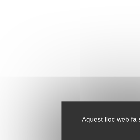
Aquest lloc web fa s