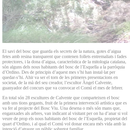
El savi del bosc que guarda els secrets de la natura, gotes d’aigua
fetes amb resina transparent que contenen follets entremaliats i fades
protectores, i la dona d’aigua, característica de la mitologia catalana,
són alguns dels nous habitants del bosc de l’Esquella a la parròquia
d’Ordino. Des de principis d’aquest mes s’hi han instal·lat per
quedar-s’hi. Ahir va ser el torn de les primeres presentacions en
societat, de la mà del seu creador, l’escultor Àngel Calvente,
guanyador del concurs que va convocar el Comú el mes de febrer.
En total són 28 escultures de Calvente que comparteixen el bosc
amb uns tions gegants, fruit de la primera intervenció artística que es
va fer al projecte del Bosc Viu. Una desena o més són mans que,
enganxades als arbres, van indicant al visitant per on ha d’anar si vol
veure de prop els nous habitants del bosc de l’Esquella, propietat del
quart d’Ordino, i al qual el Comú vol donar encara més vida amb la
intenció d’atraure un públic sobretot familiar.