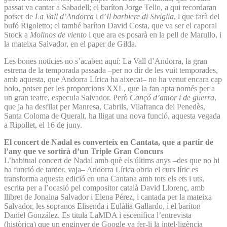
passat va cantar a Sabadell; el baríton Jorge Tello, a qui recordaran
potser de
La Vall d’Andorra
i d’
Il barbiere di Siviglia
, i que farà del
bufó Rigoletto; el també baríton David Costa, que va ser el caporal
Stock a
Molinos de viento
i que ara es posarà en la pell de Marullo, i
la mateixa Salvador, en el paper de Gilda.
Les bones notícies no s’acaben aquí: La Vall d’Andorra, la gran
estrena de la temporada passada –per no dir de les vuit temporades,
amb aquesta, que Andorra Lírica ha aixecat– no ha venut encara cap
bolo, potser per les proporcions XXL, que la fan apta només per a
un gran teatre, especula Salvador. Però
Cançó d’amor i de guerra
,
que ja ha desfilat per Manresa, Cabrils, Vilafranca del Penedès,
Santa Coloma de Queralt, ha lligat una nova funció, aquesta vegada
a Ripollet, el 16 de juny.
El concert de Nadal es converteix en Cantata, que a partir de
l’any que ve sortirà d’un Triple Gran Concurs
L’habitual concert de Nadal amb què els últims anys –des que no hi
ha funció de tardor, vaja– Andorra Lírica obria el curs líric es
transforma aquesta edició en una Cantana amb tots els ets i uts,
escrita per a l’ocasió pel compositor català David Llorenç, amb
llibret de Jonaina Salvador i Elena Pérez, i cantada per la mateixa
Salvador, les sopranos Elisenda i Eulàlia Gallardo, i el baríton
Daniel González. Es titula LaMDA i escenifica l’entrevista
(històrica) que un enginyer de Google va fer-li la intel·ligència