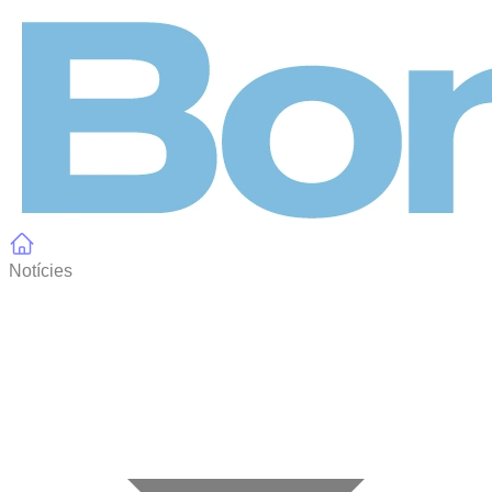
Panell de gestió de galetes
Notícies