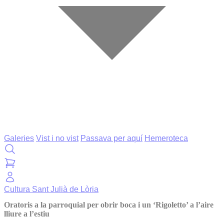
Galeries
Vist i no vist
Passava per aquí
Hemeroteca
Cultura
Sant Julià de Lòria
Oratoris a la parroquial per obrir boca i un ‘Rigoletto’ a l’aire
lliure a l’estiu