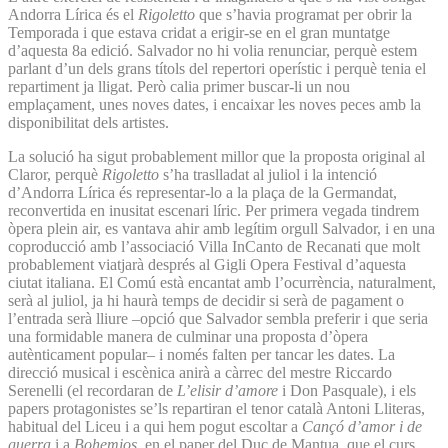
Andorra Lírica és el
Rigoletto
que s’havia programat per obrir la
Temporada i que estava cridat a erigir-se en el gran muntatge
d’aquesta 8a edició. Salvador no hi volia renunciar, perquè estem
parlant d’un dels grans títols del repertori operístic i perquè tenia el
repartiment ja lligat. Però calia primer buscar-li un nou
emplaçament, unes noves dates, i encaixar les noves peces amb la
disponibilitat dels artistes.
La solució ha sigut probablement millor que la proposta original al
Claror, perquè
Rigoletto
s’ha traslladat al juliol i la intenció
d’Andorra Lírica és representar-lo a la plaça de la Germandat,
reconvertida en inusitat escenari líric. Per primera vegada tindrem
òpera plein air, es vantava ahir amb legítim orgull Salvador, i en una
coproducció amb l’associació Villa InCanto de Recanati que molt
probablement viatjarà després al Gigli Opera Festival d’aquesta
ciutat italiana. El Comú està encantat amb l’ocurrència, naturalment,
serà al juliol, ja hi haurà temps de decidir si serà de pagament o
l’entrada serà lliure –opció que Salvador sembla preferir i que seria
una formidable manera de culminar una proposta d’òpera
autènticament popular– i només falten per tancar les dates. La
direcció musical i escènica anirà a càrrec del mestre Riccardo
Serenelli (el recordaran de
L’elisir d’amore
i Don Pasquale), i els
papers protagonistes se’ls repartiran el tenor català Antoni Lliteras,
habitual del Liceu i a qui hem pogut escoltar a
Cançó d’amor i de
guerra
i a
Bohemios
, en el paper del Duc de Mantua, que el curs