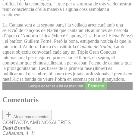
artificial de la tecnològica, “i que per a sorpresa de tots va demostrar
tenir consciència d’ella mateixa i alguna cosa semblant a
sentiments”.
La Cantata serà a la segona part, i la vetllada arrencarà amb una
selecció de cançons de Nadal que cantaran els alumnes de l’escola
d’òpera d’Andorra Lírica (Mercè Capons, Elisa Forné i Elena Pérez)
i el baríton Guillem Forné. Però la bona, estupenda notícia és que la
intenció d’Andorra Lírica és instituir la
Cantata de Nadal,
i amb
aquest objectiu convocarà cada any un Triple Gran Concurs
internacional per elegir en primer lloc el llibret; en segon, el
compositor que el musicalitzarà, i per acabar, l’elenc de cantants que
la protagonitzaran. Les bases de la primera fase (llibret) es
publicaran al desembre, hi haurà tres jurats professionals, i premis en
metàl·lic (a banda de veure l’obra en escena) per als guanyadors.
Permetre
Google Adsense està deshabilitat.
Comentaris
Afegir nou comentari
CONTACTA AMB NOSALTRES
Diari Bondia
Callaueta, 4, 1r