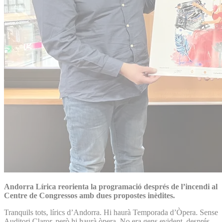
Andorra Lírica reorienta la programació després de l’incendi al
Centre de Congressos amb dues propostes inèdites.
Tranquils tots, lírics d’Andorra. Hi haurà Temporada d’Òpera. Sense
Auditori Claror, però hi haurà òpera. No era gens evident, després