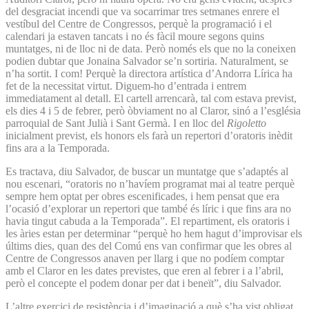
del desgraciat incendi que va socarrimar tres setmanes enrere el
vestíbul del Centre de Congressos, perquè la programació i el
calendari ja estaven tancats i no és fàcil moure segons quins
muntatges, ni de lloc ni de data. Però només els que no la coneixen
podien dubtar que Jonaina Salvador se’n sortiria. Naturalment, se
n’ha sortit. I com! Perquè la directora artística d’Andorra Lírica ha
fet de la necessitat virtut. Diguem-ho d’entrada i entrem
immediatament al detall. El cartell arrencarà, tal com estava previst,
els dies 4 i 5 de febrer, però òbviament no al Claror, sinó a l’església
parroquial de Sant Julià i Sant Germà. I en lloc del
Rigoletto
inicialment previst, els honors els farà un repertori d’oratoris inèdit
fins ara a la Temporada.
Es tractava, diu Salvador, de buscar un muntatge que s’adaptés al
nou escenari, “oratoris no n’havíem programat mai al teatre perquè
sempre hem optat per obres escenificades, i hem pensat que era
l’ocasió d’explorar un repertori que també és líric i que fins ara no
havia tingut cabuda a la Temporada”. El repartiment, els oratoris i
les àries estan per determinar “perquè ho hem hagut d’improvisar els
últims dies, quan des del Comú ens van confirmar que les obres al
Centre de Congressos anaven per llarg i que no podíem comptar
amb el Claror en les dates previstes, que eren al febrer i a l’abril,
però el concepte el podem donar per dat i beneït”, diu Salvador.
L’altre exercici de resistència i d’imaginació a què s’ha vist obligat