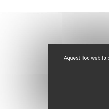
Aquest lloc web fa s