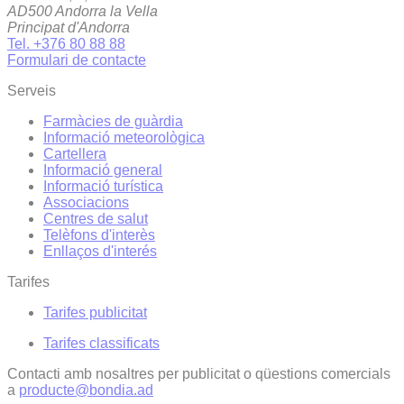
AD500 Andorra la Vella
Principat d'Andorra
Tel. +376 80 88 88
Formulari de contacte
Serveis
Farmàcies de guàrdia
Informació meteorològica
Cartellera
Informació general
Informació turística
Associacions
Centres de salut
Telèfons d'interès
Enllaços d'interés
Tarifes
Tarifes publicitat
Tarifes classificats
Contacti amb nosaltres per publicitat o qüestions comercials
a
producte@bondia.ad