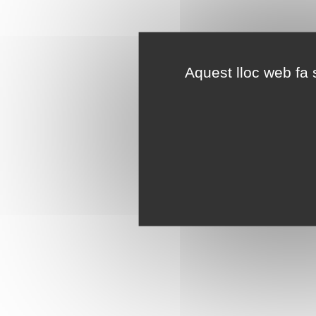
Aquest lloc web fa s