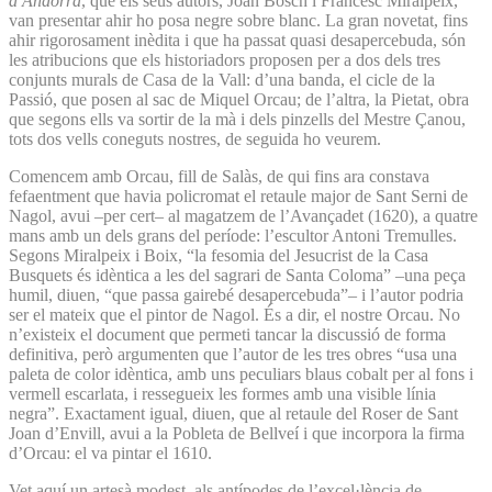
a Andorra
, que els seus autors, Joan Bosch i Francesc Miralpeix,
van presentar ahir ho posa negre sobre blanc. La gran novetat, fins
ahir rigorosament inèdita i que ha passat quasi desapercebuda, són
les atribucions que els historiadors proposen per a dos dels tres
conjunts murals de Casa de la Vall: d’una banda, el cicle de la
Passió, que posen al sac de Miquel Orcau; de l’altra, la Pietat, obra
que segons ells va sortir de la mà i dels pinzells del Mestre Çanou,
tots dos vells coneguts nostres, de seguida ho veurem.
Comencem amb Orcau, fill de Salàs, de qui fins ara constava
fefaentment que havia policromat el retaule major de Sant Serni de
Nagol, avui –per cert– al magatzem de l’Avançadet (1620), a quatre
mans amb un dels grans del període: l’escultor Antoni Tremulles.
Segons Miralpeix i Boix, “la fesomia del Jesucrist de la Casa
Busquets és idèntica a les del sagrari de Santa Coloma” –una peça
humil, diuen, “que passa gairebé desapercebuda”– i l’autor podria
ser el mateix que el pintor de Nagol. És a dir, el nostre Orcau. No
n’existeix el document que permeti tancar la discussió de forma
definitiva, però argumenten que l’autor de les tres obres “usa una
paleta de color idèntica, amb uns peculiars blaus cobalt per al fons i
vermell escarlata, i ressegueix les formes amb una visible línia
negra”. Exactament igual, diuen, que al retaule del Roser de Sant
Joan d’Envill, avui a la Pobleta de Bellveí i que incorpora la firma
d’Orcau: el va pintar el 1610.
Vet aquí un artesà modest, als antípodes de l’excel·lència de