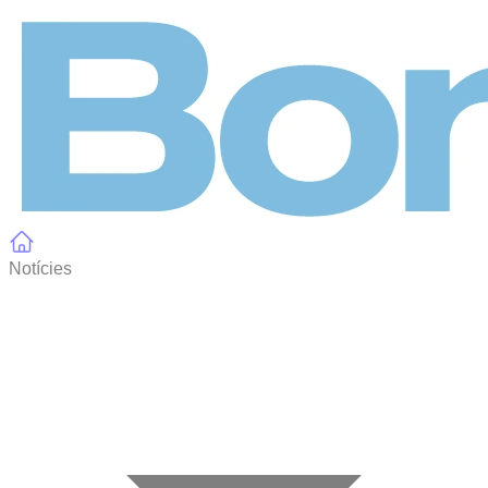
Panell de gestió de galetes
Notícies