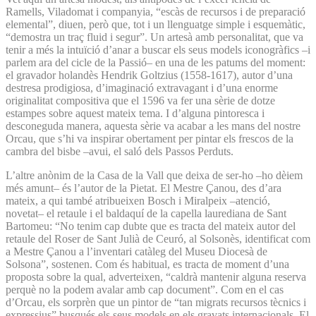
Ramells, Viladomat i companyia, “escàs de recursos i de preparació
elemental”, diuen, però que, tot i un llenguatge simple i esquemàtic,
“demostra un traç fluid i segur”. Un artesà amb personalitat, que va
tenir a més la intuïció d’anar a buscar els seus models iconogràfics –i
parlem ara del cicle de la Passió– en una de les patums del moment:
el gravador holandès Hendrik Goltzius (1558-1617), autor d’una
destresa prodigiosa, d’imaginació extravagant i d’una enorme
originalitat compositiva que el 1596 va fer una sèrie de dotze
estampes sobre aquest mateix tema. I d’alguna pintoresca i
desconeguda manera, aquesta sèrie va acabar a les mans del nostre
Orcau, que s’hi va inspirar obertament per pintar els frescos de la
cambra del bisbe –avui, el saló dels Passos Perduts.
L’altre anònim de la Casa de la Vall que deixa de ser-ho –ho dèiem
més amunt– és l’autor de la Pietat. El Mestre Çanou, des d’ara
mateix, a qui també atribueixen Bosch i Miralpeix –atenció,
novetat– el retaule i el baldaquí de la capella laurediana de Sant
Bartomeu: “No tenim cap dubte que es tracta del mateix autor del
retaule del Roser de Sant Julià de Ceuró, al Solsonès, identificat com
a Mestre Çanou a l’inventari catàleg del Museu Diocesà de
Solsona”, sostenen. Com és habitual, es tracta de moment d’una
proposta sobre la qual, adverteixen, “caldrà mantenir alguna reserva
perquè no la podem avalar amb cap document”. Com en el cas
d’Orcau, els sorprèn que un pintor de “tan migrats recursos tècnics i
expressius” busqués els seus models en els gravats internacionals. El