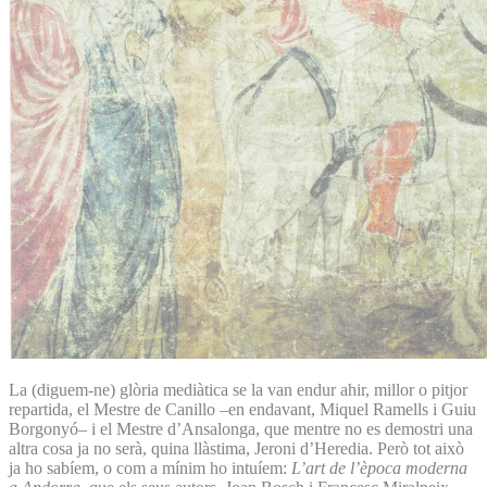
La (diguem-ne) glòria mediàtica se la van endur ahir, millor o pitjor
repartida, el Mestre de Canillo –en endavant, Miquel Ramells i Guiu
Borgonyó– i el Mestre d’Ansalonga, que mentre no es demostri una
altra cosa ja no serà, quina llàstima, Jeroni d’Heredia. Però tot això
ja ho sabíem, o com a mínim ho intuíem:
L’art de l’època moderna