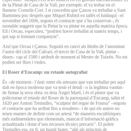
de la Pietat de Casa de la Vall, per exemple, el va trobar en el
flamenc Cornelis Cort. I si concedim que Çanou va treballar a Sant
Bartomeu poc després que Miquel Rubiol en tallés el baldaquí –el
novembre del 1606, segons el contracte que s’ha conservat–, és
raonable suggerir que la Pietat la va pintar en aquella mateixa època.
Ell i Orcau, especulen, “podrien haver treballat al mateix temps, i
qui sap si formant companyia”.
Així que Orcau i Çanou. Seguirà en canvi als llimbs de l’anonimat
l’autor del cicle del Calvari, el tercer de Casa de la Vall, pintat –
diuen– cap al 1580 i atribuït de moment al Mestre de Tuixén. No tot
podien ser flors i violes.
El Roser d’Encamp: un retaule autografiat
És –de moment– l’únic entre els artesans que van treballar per aquí
dalt en època moderna que va tenir el detall –o la legítima vanitat–
de firmar la seva obra: es deia Àngel Martí, i és el pintor que va
policromar el retaule del Roser de la parroquial d’Encamp, tallat el
1620 per Antoni Tremulles, “sculptor del regne de Fransa” –segons
el contracte que ha arribat fins a nosaltres– i de qui els autors no
tenen manies de definir com un artesà “de maneres escultòriques
més rudimentàries que elementals, mancat d’informació gràfica
actualitzada i dotat d’uns recursos tècnics precaris”. El pobre
Tremulles era, en fi, un humil fuster, “aliè als principis de