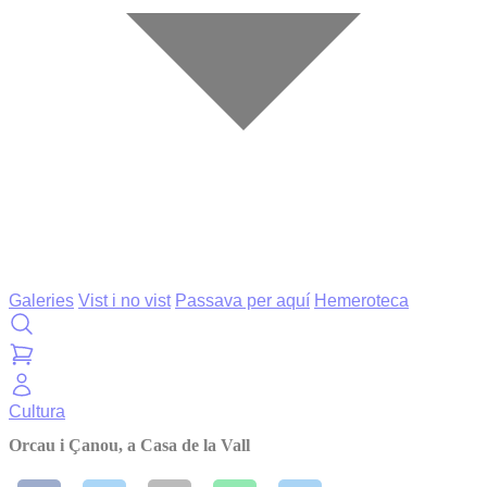
Galeries
Vist i no vist
Passava per aquí
Hemeroteca
Cultura
Orcau i Çanou, a Casa de la Vall