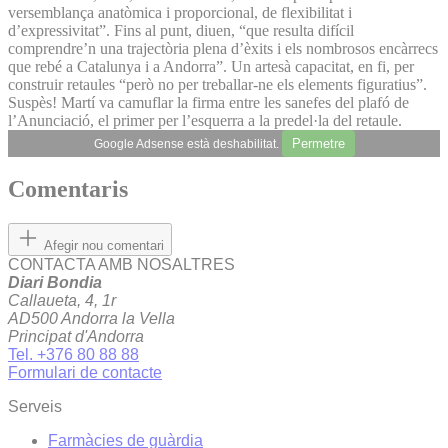
versemblança anatòmica i proporcional, de flexibilitat i
d’expressivitat”. Fins al punt, diuen, “que resulta difícil
comprendre’n una trajectòria plena d’èxits i els nombrosos encàrrecs
que rebé a Catalunya i a Andorra”. Un artesà capacitat, en fi, per
construir retaules “però no per treballar-ne els elements figuratius”.
Suspès! Martí va camuflar la firma entre les sanefes del plafó de
l’Anunciació, el primer per l’esquerra a la predel·la del retaule.
Permetre
Google Adsense està deshabilitat.
Comentaris
Afegir nou comentari
CONTACTA AMB NOSALTRES
Diari Bondia
Callaueta, 4, 1r
AD500 Andorra la Vella
Principat d'Andorra
Tel. +376 80 88 88
Formulari de contacte
Serveis
Farmàcies de guàrdia