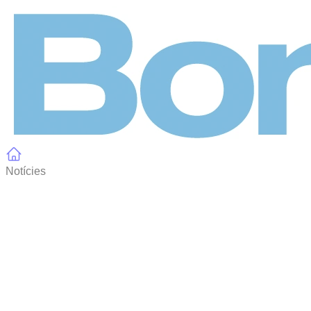
Panell de gestió de galetes
Notícies