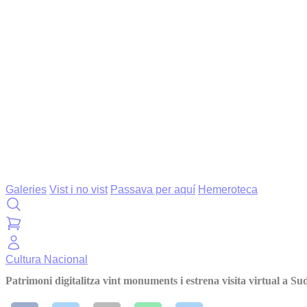
Galeries
Vist i no vist
Passava per aquí
Hemeroteca
Cultura
Nacional
Patrimoni digitalitza vint monuments i estrena visita virtual a S