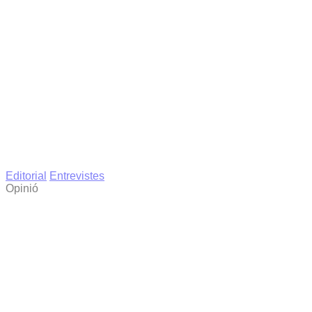
Editorial
Entrevistes
Opinió