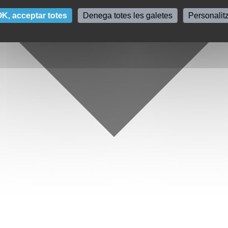
K, acceptar totes
Denega totes les galetes
Personalit