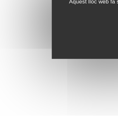
Aquest lloc web fa s