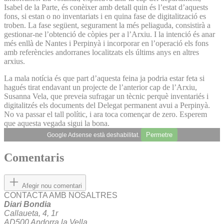
Isabel de la Parte, és conèixer amb detall quin és l’estat d’aquests
fons, si estan o no inventariats i en quina fase de digitalització es
troben. La fase següent, segurament la més peliaguda, consistirà a
gestionar-ne l’obtenció de còpies per a l’Arxiu. I la intenció és anar
més enllà de Nantes i Perpinyà i incorporar en l’operació els fons
amb referències andorranes localitzats els últims anys en altres
arxius.
La mala notícia és que part d’aquesta feina ja podria estar feta si
hagués tirat endavant un projecte de l’anterior cap de l’Arxiu,
Susanna Vela, que preveia sufragar un tècnic perquè inventariés i
digitalitzés els documents del Delegat permanent avui a Perpinyà.
No va passar el tall polític, i ara toca començar de zero. Esperem
que aquesta vegada sigui la bona.
Permetre
Google Adsense està deshabilitat.
Comentaris
Afegir nou comentari
CONTACTA AMB NOSALTRES
Diari Bondia
Callaueta, 4, 1r
AD500 Andorra la Vella