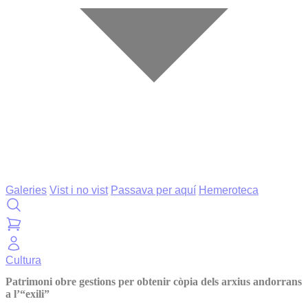
Galeries
Vist i no vist
Passava per aquí
Hemeroteca
Cultura
Patrimoni obre gestions per obtenir còpia dels arxius andorrans
a l’“exili”