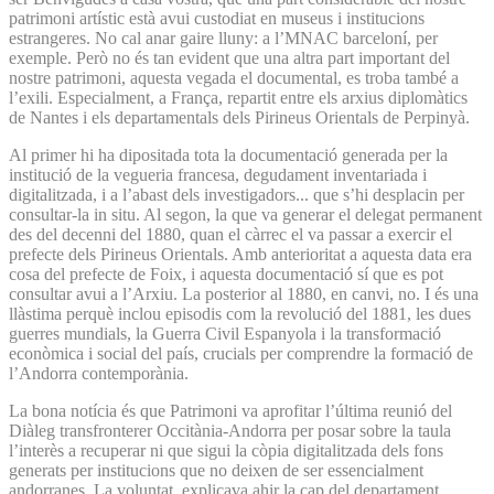
patrimoni artístic està avui custodiat en museus i institucions
estrangeres. No cal anar gaire lluny: a l’MNAC barceloní, per
exemple. Però no és tan evident que una altra part important del
nostre patrimoni, aquesta vegada el documental, es troba també a
l’exili. Especialment, a França, repartit entre els arxius diplomàtics
de Nantes i els departamentals dels Pirineus Orientals de Perpinyà.
Al primer hi ha dipositada tota la documentació generada per la
institució de la vegueria francesa, degudament inventariada i
digitalitzada, i a l’abast dels investigadors... que s’hi desplacin per
consultar-la in situ. Al segon, la que va generar el delegat permanent
des del decenni del 1880, quan el càrrec el va passar a exercir el
prefecte dels Pirineus Orientals. Amb anterioritat a aquesta data era
cosa del prefecte de Foix, i aquesta documentació sí que es pot
consultar avui a l’Arxiu. La posterior al 1880, en canvi, no. I és una
llàstima perquè inclou episodis com la revolució del 1881, les dues
guerres mundials, la Guerra Civil Espanyola i la transformació
econòmica i social del país, crucials per comprendre la formació de
l’Andorra contemporània.
La bona notícia és que Patrimoni va aprofitar l’última reunió del
Diàleg transfronterer Occitània-Andorra per posar sobre la taula
l’interès a recuperar ni que sigui la còpia digitalitzada dels fons
generats per institucions que no deixen de ser essencialment
andorranes. La voluntat, explicava ahir la cap del departament,