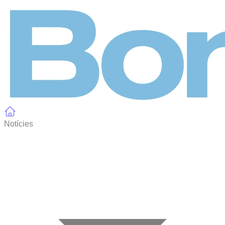
Panell de gestió de galetes
Notícies