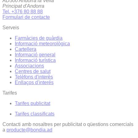
AD500 Andorra la Vella
Principat d'Andorra
Tel. +376 80 88 88
Formulari de contacte
Serveis
Farmàcies de guàrdia
Informació meteorològica
Cartellera
Informació general
Informació turística
Associacions
Centres de salut
Telèfons d'interès
Enllaços d'interés
Tarifes
Tarifes publicitat
Tarifes classificats
Contacti amb nosaltres per publicitat o qüestions comercials
a
producte@bondia.ad