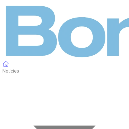
Panell de gestió de galetes
Notícies