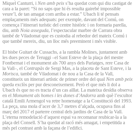
Miquel Canturri, i
Nen amb peix
s’ha quedat com qui diu castigat de
cara a la paret: “Si no saps que hi és resulta gairebé impossible
veure’l, de tan amagat com arriba a estar.” Ubach li té pensats
emplaçaments més adequats: per exemple, davant del Comú, on
comença l’itinerari turístic del centre històric i on formaria parella,
diu, amb
Noia asseguda
, l’espectacular marbre de Carrara obra
també de Viladomat que es custodia al rebedor del mateix Comú i
que també mereix, diu, un lloc més preeminent i més visible.
El bisbe Guitart de Cussachs, a la rambla Molines, juntament amb
les dues peces de Teruggi –el Sant Esteve de la plaça del mestre
Fontbernat i el monument als 700 anys dels Pariatges, rere Casa de
la Vall–, el
Contrapàs
de Sergi Mas, a la placeta de Sant Esteve, i la
Morisca
, també de Viladomat i de nou a la Casa de la Vall,
constitueix un itinerari artístic de primer ordre del qual
Nen amb peix
queda exclòs per pur desconeixement. Però el que més li dol a
Ubach és que no es tracta d’un cas aïllat. La mateixa desídia observa
en el
Monument als homes i les dones d’Andorra
amb què l’escultor
català Emili Armengol va retre homenatge a la Constitució del 1993.
La peça, una mola d’acer de 3,7 metres d’alçada, ocupava fins al
març del 2017 el parterre central dels jardins de Casa de la Vall.
L’eterna remodelació d’aquest espai va recomanar reubicar-la a la
plaça del Consell. S’ha quedat al racó més amagat, i empetitida a
més pel contrast amb la façana de l’edifici.