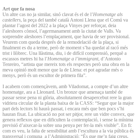
Art que fa nosa
Un altre cas no ja similar, sinó clavat és el de l’
Homenatge als
castellers
, la peça del també català Antoni Llena que el Comú va
plantar l’agost del 2022 a la plaça Vinyes per reforçar, deia
l’aleshores cònsol, l’agermanament amb la ciutat de Valls. Va
sorprendre aleshores l’emplaçament, que havia de ser provisional.
Veurem com queda després de la remodelació de la plaça, si
finalment es du a terme, però de moment s’ha quedat al racó més
trist i llòbrec. Una llàstima, diu, i de difícil comprensió, perquè a
escassos metres hi ha l’
Homenatge a l’immigrant
, d’Antonio
Tenreiro, “artista que mereix tots els respectes però una obra en la
meva opinió molt menor que la de Llena: et pot agradar més o
menys, però és un escultor de primera fila”.
I acabem com començàvem, amb Viladomat, a compte d’un altre
homenatge, ara a Lleonard. Un bronze que amenaça també de
passar sense pena ni glòria, absolutament desapercebut rere la gran
vidriera circular de la planta baixa de la CASS: “Segur que la major
part dels lectors hi haurà passat, i encara més que ben pocs s’hi
hauran fixat. La ubicació no pot ser pitjor, rere un vidre convex, que
genera reflexos que en dificulten la contemplació, i sense la mínima
previsió d’aixecar-la sobre una penya per fer-la més visible”. En fi:
com es veu, la falta de sensibilitat amb l’escultura a la via pública és
transversal i comuna a l’Administració: “És que me’n faig creus,