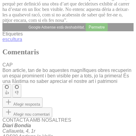
perquè per definició una obra d’art que decideixes exhibir al carrer
ha d’estar en un lloc ben visible. No entenc aquesta dèria a deixar-
les a qualsevol racó, com si no acabessin de saber què fer-ne o,
pitjor encara, com si els fes nosa”.
Permetre
Google Adsense està deshabilitat.
Etiquetes
escultura
Comentaris
CAP
Bon article, tan de bo aquestes magnífiques obres recuperin
un espai prominent i ben visible per a tots, jo la primera! És
una llàstima no saber apreciar el nostre art i patrimoni
👍
👎
Afegir resposta
Afegir nou comentari
CONTACTA AMB NOSALTRES
Diari Bondia
Callaueta, 4, 1r