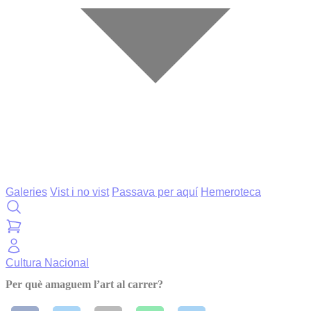
Galeries
Vist i no vist
Passava per aquí
Hemeroteca
Cultura
Nacional
Per què amaguem l’art al carrer?