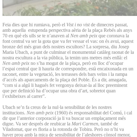
Feia dies que hi rumiava, però el
Vist i no vist
de dimecres passat,
amb aquella estupenda perspectiva aèria de la plaça Rebés als anys
70 en què els ulls se te n’anaven al
Nen amb peix
que coronava la
font central va ser la gota que va fer vessar el vas: on és avui, aquest
bronze del més gran dels nostres escultors? La sorpresa, diu Josep
Maria Ubach, a punt de culminar el monumental catàleg raonat de la
nostra escultura a la via pública, la tenim uns metres més enllà: el
Nen amb peix
no s’ha mogut de la plaça, però en lloc d’ocupar
l’espai central que li hauria de correspondre, està encaixonada en un
raconet, entre la vegetació, les terrasses dels bars veïns i la rampa
d’accés als aparcaments de la plaça del Poble. És a dir, amagada,
“com si a algú li hagués fet vergonya deixar-la al lloc preeminent
que per definició ha d’ocupar una obra d’art, sobretot quan
l’exhibeixes al carrer”.
Ubach se’n fa creus de la nul·la sensibilitat de les nostres
institucions.
Nen amb peix
(1960) és responsabilitat del Comú, i cal
dir que l’anterior corporació ja li va buscar un emplaçament més
digne. Va ser després de reubicar la
Mari Carmen
, també de
Viladomat, que es floria a la rotonda de Tobira. Però no n’hi va
haver prou amb la mica de sensibilitat de l’aleshores cònsol menor,