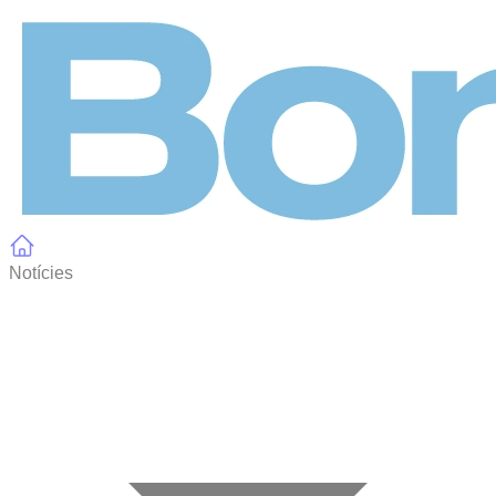
Panell de gestió de galetes
Notícies