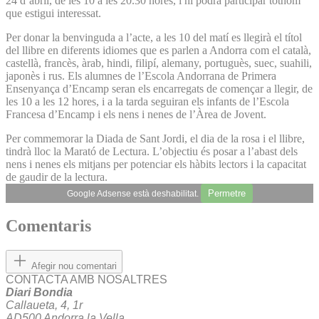
24 d’abril, de les 10 a les 20.30 hores, i hi podrà participar tothom
que estigui interessat.
Per donar la benvinguda a l’acte, a les 10 del matí es llegirà el títol
del llibre en diferents idiomes que es parlen a Andorra com el català,
castellà, francès, àrab, hindi, filipí, alemany, portuguès, suec, suahili,
japonès i rus. Els alumnes de l’Escola Andorrana de Primera
Ensenyança d’Encamp seran els encarregats de començar a llegir, de
les 10 a les 12 hores, i a la tarda seguiran els infants de l’Escola
Francesa d’Encamp i els nens i nenes de l’Àrea de Jovent.
Per commemorar la Diada de Sant Jordi, el dia de la rosa i el llibre,
tindrà lloc la Marató de Lectura. L’objectiu és posar a l’abast dels
nens i nenes els mitjans per potenciar els hàbits lectors i la capacitat
de gaudir de la lectura.
Permetre
Google Adsense està deshabilitat.
Comentaris
Afegir nou comentari
CONTACTA AMB NOSALTRES
Diari Bondia
Callaueta, 4, 1r
AD500 Andorra la Vella