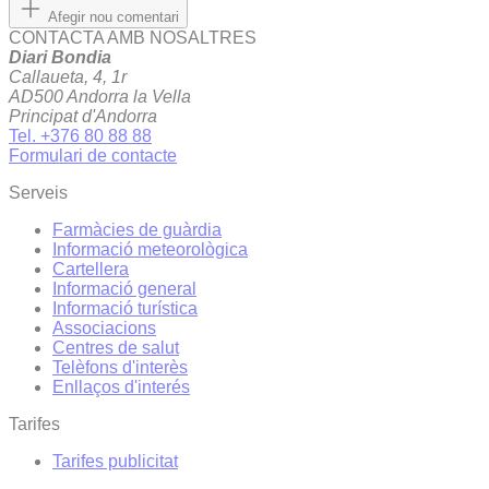
Afegir nou comentari
CONTACTA AMB NOSALTRES
Diari Bondia
Callaueta, 4, 1r
AD500 Andorra la Vella
Principat d'Andorra
Tel. +376 80 88 88
Formulari de contacte
Serveis
Farmàcies de guàrdia
Informació meteorològica
Cartellera
Informació general
Informació turística
Associacions
Centres de salut
Telèfons d'interès
Enllaços d'interés
Tarifes
Tarifes publicitat