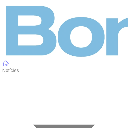
Panell de gestió de galetes
Notícies