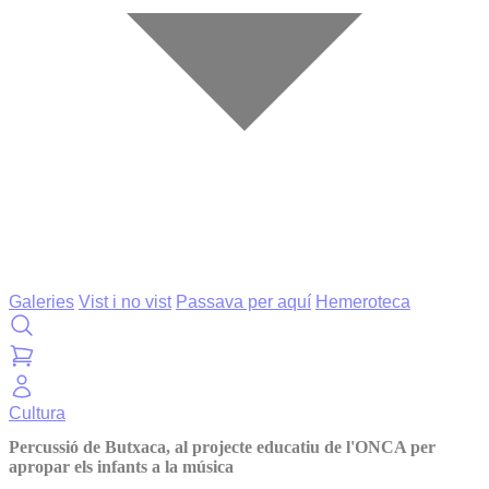
Galeries
Vist i no vist
Passava per aquí
Hemeroteca
Cultura
Percussió de Butxaca, al projecte educatiu de l'ONCA per
apropar els infants a la música