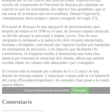
acabaran per fer un concert ben desconcertant. Aquesta excusa
serveix als components de Percussió de Butxaca per plantejar un
concert en què els instruments són objectes ben quotidians, que es
fan sonar de la manera més inversemblant. Durant l'espectacle,
s'interpretaran obres pròpies i autors consagrats del segle XX.
Percussió de Butxaca és una agrupació de percussionistes que,
després de trobar-se el 1996 en el marc de diverses estades musicals,
va decidir apropar la percussió a infants i joves. Tots els seus
integrants es dediquen a la música des dels vessants interpretatiu,
formatiu i divulgatiu, convençuts que l'aparent facilitat per manipular
els instruments de percussió, o els objectes que fàcilment s'hi
converteixen, fa d'aquesta família d’instruments una bona eina
musical per fomentar la creativitat dels infants, alhora que permet
escoltar ritmes de cultures més allunyades i poc conegudes.
El concert està recomanat per a infants de 6 a 12 anys i té una
durada de seixanta minuts. L'espectacle compta amb la col·laboració
del comú d'Escaldes-Engordany i les entrades s'han posat a la venda
aquest dilluns.
Permetre
Google Adsense està deshabilitat.
Comentaris