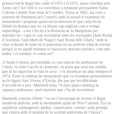
primera havia tingut lloc entre el 1933 i el 1935, quan convidat pels
Amics de l’Art Vell es va concentrar a restaurar precisament Santa
Coloma i també Sant Joan de Caselles. Torna al 1962, ara com a
assessor de Patrimoni del Consell i amb la missió d’examinar els
monuments i proposar quina era la intervenció que calia fer-hi.
Dilmé en destaca que no va deixar cap església com a vestigi
arqueològic –com s’ha fet a la Roureda de la Margineda per
entendre’ns– i que es van reconstruir totes les enrunades (Sant Romà
d’Auvinyà, Sant Martí de Nagol i Sant Romà dels Vilars) “amb la
clara voluntat de tenir tot el patrimoni en un perfecte estat de revista
perquè ja en aquell moment es buscaven atractius turístics, com més
millor, i el romànic es venia sol”.
A Santa Coloma, per exemple, es van repicar els arrebossats de
l’absis, va refer l’accés al cementiri –la porta que avui ens sembla
que hi ha sigut tota la vida és seva– i va dissenyar un altar eliminat el
1974. Entre la vintena de monuments que va examinar personalment
no hi figura Sant Vicenç d’Enclar, diu que per les dificultats
d’accedir-hi a peu –Martinell tenia 74 anys quan comença la
capanya andorrana– però insisteix que s’ha de reconstruir.
Martinell, conclou Dilmé, “va ser l’encarregat de revisar el llegat
medieval andorrà, amb la inestimable ajuda de Pere Canturri. Era un
arquitecte septuagenari, jubilat, conservador, creient i amb prestigi
que casava amb el tarannà de la societat andorrana de l’època”.