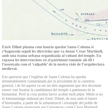
Enric Dilmé plasma com hauria quedat Santa Coloma si
s’haguessin seguit les directrius que va donar Cèsar Martinell,
amb una trama urbana organitzada al voltant del temple. En
repassa les intervencions en el patrimoni romànic als 60 i
l’assenyala com el ‘culpable’ de la nostra visió de l’arquitectura
medieval.
Ens queixem que l’església de Santa Coloma ha quedat
irremeiablement contaminada per la proximitat de la carretera
general, i de fet aquest va ser un dels arguments que dos decennis
enrere van frustrar la candidatura del temple a patrimoni de la
humanitat. Però la cosa podria haver acabat molt pitjor. Mirin si no
el fotomuntatge elaborat per Enric Dilmé, de nou amb el barret
d’historiador, a partir de la urbanització i eixample del poble de
Santa Coloma projectada per l’arquitecte català Cèsar Martinell