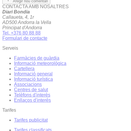
Afegir nou comentari
CONTACTA AMB NOSALTRES
Diari Bondia
Callaueta, 4, 1r
AD500 Andorra la Vella
Principat d'Andorra
Tel. +376 80 88 88
Formulari de contacte
Serveis
Farmàcies de guàrdia
Informació meteorològica
Cartellera
Informació general
Informació turística
Associacions
Centres de salut
Telèfons d'interès
Enllaços d'interés
Tarifes
Tarifes publicitat
Tarifes classificats