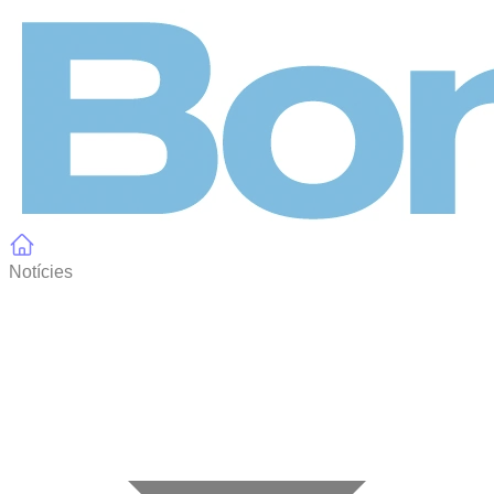
Panell de gestió de galetes
Notícies