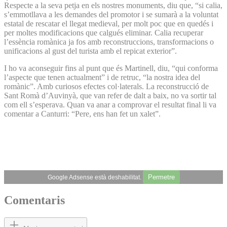
Respecte a la seva petja en els nostres monuments, diu que, “si calia,
s’emmotllava a les demandes del promotor i se sumarà a la voluntat
estatal de rescatar el llegat medieval, per molt poc que en quedés i
per moltes modificacions que calgués eliminar. Calia recuperar
l’essència romànica ja fos amb reconstruccions, transformacions o
unificacions al gust del turista amb el repicat exterior”.
I ho va aconseguir fins al punt que és Martinell, diu, “qui conforma
l’aspecte que tenen actualment” i de retruc, “la nostra idea del
romànic”. Amb curiosos efectes col·laterals. La reconstrucció de
Sant Romà d’Auvinyà, que van refer de dalt a baix, no va sortir tal
com ell s’esperava. Quan va anar a comprovar el resultat final li va
comentar a Canturri: “Pere, ens han fet un xalet”.
Permetre
Google Adsense està deshabilitat.
Comentaris