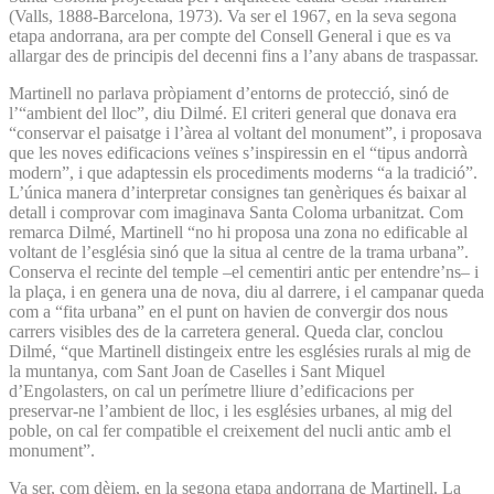
(Valls, 1888-Barcelona, 1973). Va ser el 1967, en la seva segona
etapa andorrana, ara per compte del Consell General i que es va
allargar des de principis del decenni fins a l’any abans de traspassar.
Martinell no parlava pròpiament d’entorns de protecció, sinó de
l’“ambient del lloc”, diu Dilmé. El criteri general que donava era
“conservar el paisatge i l’àrea al voltant del monument”, i proposava
que les noves edificacions veïnes s’inspiressin en el “tipus andorrà
modern”, i que adaptessin els procediments moderns “a la tradició”.
L’única manera d’interpretar consignes tan genèriques és baixar al
detall i comprovar com imaginava Santa Coloma urbanitzat. Com
remarca Dilmé, Martinell “no hi proposa una zona no edificable al
voltant de l’església sinó que la situa al centre de la trama urbana”.
Conserva el recinte del temple –el cementiri antic per entendre’ns– i
la plaça, i en genera una de nova, diu al darrere, i el campanar queda
com a “fita urbana” en el punt on havien de convergir dos nous
carrers visibles des de la carretera general. Queda clar, conclou
Dilmé, “que Martinell distingeix entre les esglésies rurals al mig de
la muntanya, com Sant Joan de Caselles i Sant Miquel
d’Engolasters, on cal un perímetre lliure d’edificacions per
preservar-ne l’ambient de lloc, i les esglésies urbanes, al mig del
poble, on cal fer compatible el creixement del nucli antic amb el
monument”.
Va ser, com dèiem, en la segona etapa andorrana de Martinell. La