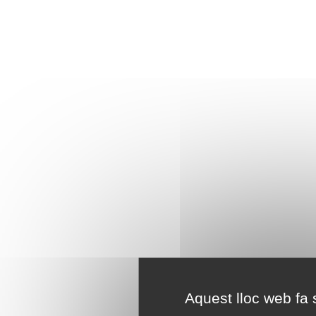
Aquest lloc web fa s