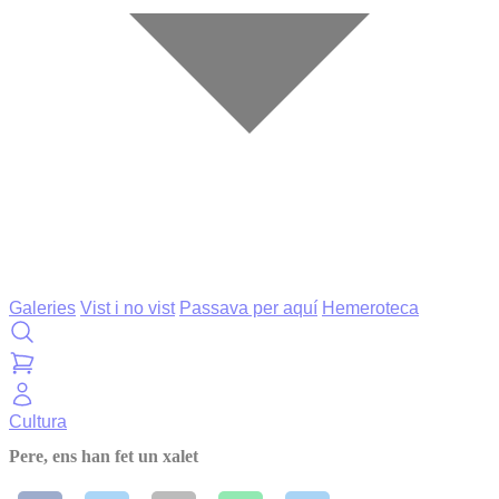
Galeries
Vist i no vist
Passava per aquí
Hemeroteca
Cultura
Pere, ens han fet un xalet