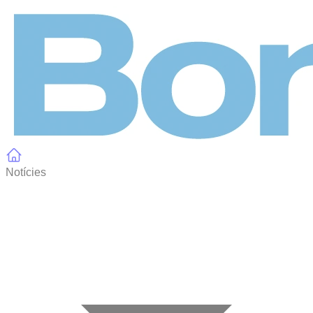
Panell de gestió de galetes
Notícies