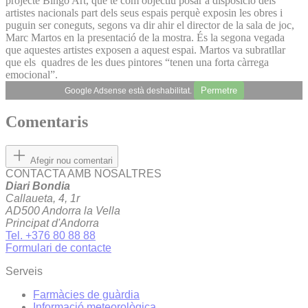
projecte Bingo Art, que té com objectiu posar a disposició dels
artistes nacionals part dels seus espais perquè exposin les obres i
puguin ser coneguts, segons va dir ahir el director de la sala de joc,
Marc Martos en la presentació de la mostra. És la segona vegada
que aquestes artistes exposen a aquest espai. Martos va subratllar
que els quadres de les dues pintores “tenen una forta càrrega
emocional”.
Permetre
Google Adsense està deshabilitat.
Comentaris
Afegir nou comentari
CONTACTA AMB NOSALTRES
Diari Bondia
Callaueta, 4, 1r
AD500 Andorra la Vella
Principat d'Andorra
Tel. +376 80 88 88
Formulari de contacte
Serveis
Farmàcies de guàrdia
Informació meteorològica