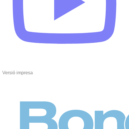
Versió impresa