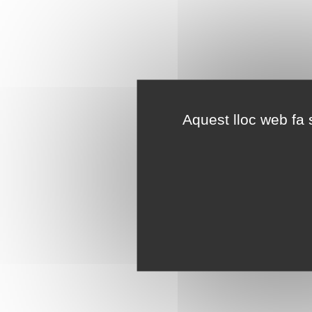
Aquest lloc web fa s