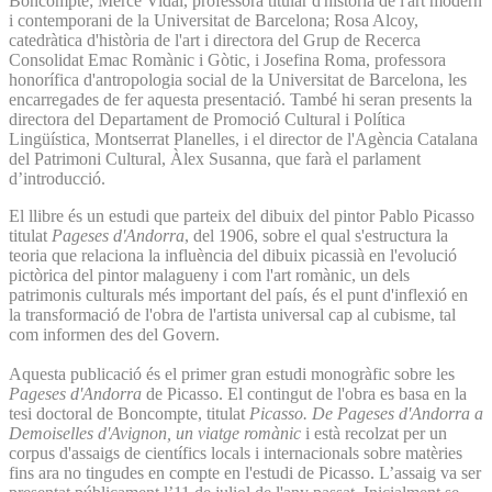
Boncompte; Mercè Vidal, professora titular d'història de l'art modern
i contemporani de la Universitat de Barcelona; Rosa Alcoy,
catedràtica d'història de l'art i directora del Grup de Recerca
Consolidat Emac Romànic i Gòtic, i Josefina Roma, professora
honorífica d'antropologia social de la Universitat de Barcelona, les
encarregades de fer aquesta presentació. També hi seran presents la
directora del Departament de Promoció Cultural i Política
Lingüística, Montserrat Planelles, i el director de l'Agència Catalana
del Patrimoni Cultural, Àlex Susanna, que farà el parlament
d’introducció.
El llibre és un estudi que parteix del dibuix del pintor Pablo Picasso
titulat
Pageses d'Andorra
, del 1906, sobre el qual s'estructura la
teoria que relaciona la influència del dibuix picassià en l'evolució
pictòrica del pintor malagueny i com l'art romànic, un dels
patrimonis culturals més important del país, és el punt d'inflexió en
la transformació de l'obra de l'artista universal cap al cubisme, tal
com informen des del Govern.
Aquesta publicació és el primer gran estudi monogràfic sobre les
Pageses d'Andorra
de Picasso. El contingut de l'obra es basa en la
tesi doctoral de Boncompte, titulat
Picasso. De Pageses d'Andorra a
Demoiselles d'Avignon, un viatge romànic
i està recolzat per un
corpus d'assaigs de científics locals i internacionals sobre matèries
fins ara no tingudes en compte en l'estudi de Picasso. L’assaig va ser