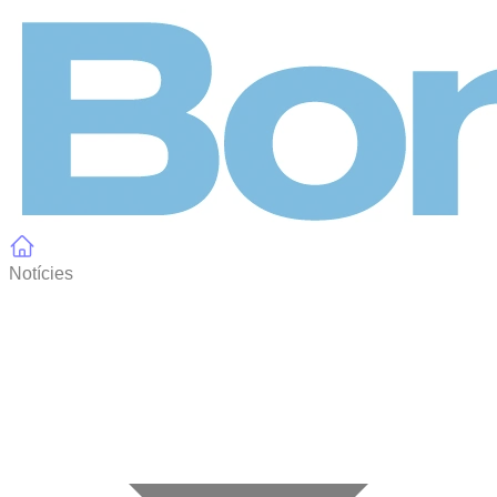
Panell de gestió de galetes
Notícies