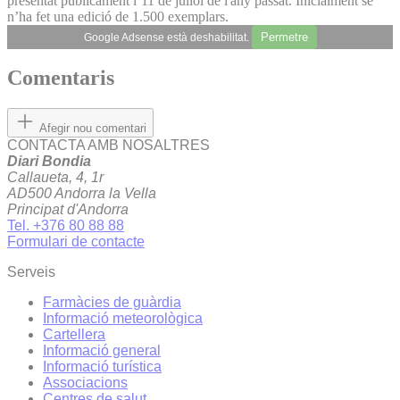
presentat públicament l’11 de juliol de l'any passat. Inicialment se
n’ha fet una edició de 1.500 exemplars.
Permetre
Google Adsense està deshabilitat.
Comentaris
Afegir nou comentari
CONTACTA AMB NOSALTRES
Diari Bondia
Callaueta, 4, 1r
AD500 Andorra la Vella
Principat d'Andorra
Tel. +376 80 88 88
Formulari de contacte
Serveis
Farmàcies de guàrdia
Informació meteorològica
Cartellera
Informació general
Informació turística
Associacions
Centres de salut