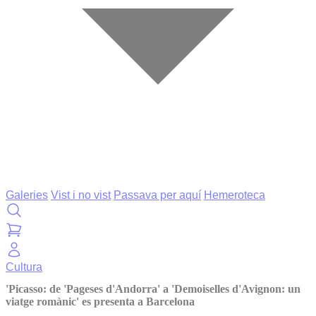
Galeries
Vist i no vist
Passava per aquí
Hemeroteca
Cultura
'Picasso: de 'Pageses d'Andorra' a 'Demoiselles d'Avignon: un
viatge romànic' es presenta a Barcelona