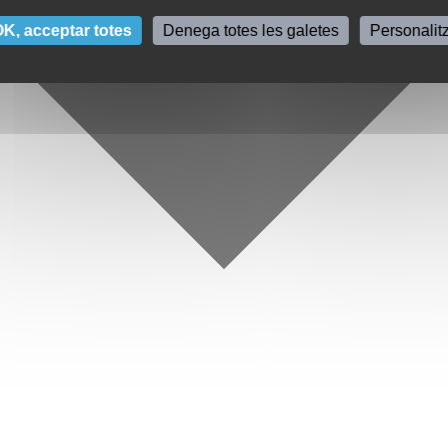
K, acceptar totes
Denega totes les galetes
Personalit