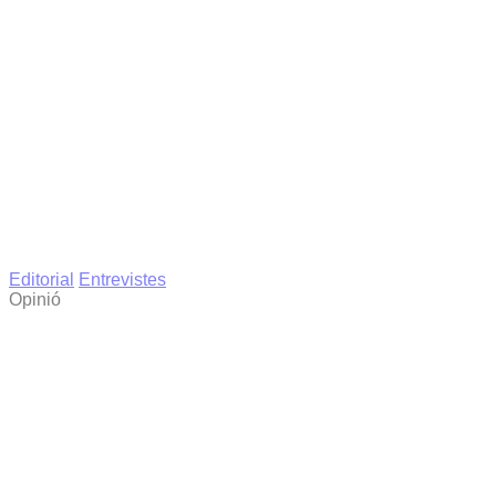
Editorial
Entrevistes
Opinió