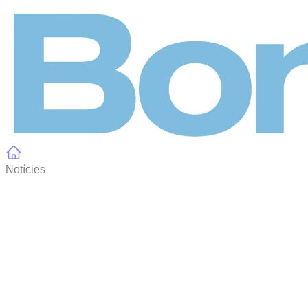
Panell de gestió de galetes
Notícies