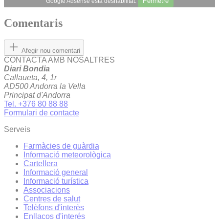
Permetre
Google Adsense està deshabilitat.
Comentaris
Afegir nou comentari
CONTACTA AMB NOSALTRES
Diari Bondia
Callaueta, 4, 1r
AD500 Andorra la Vella
Principat d'Andorra
Tel. +376 80 88 88
Formulari de contacte
Serveis
Farmàcies de guàrdia
Informació meteorològica
Cartellera
Informació general
Informació turística
Associacions
Centres de salut
Telèfons d'interès
Enllaços d'interés