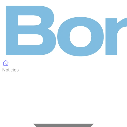
Panell de gestió de galetes
Notícies