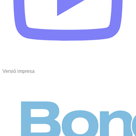
Versió impresa