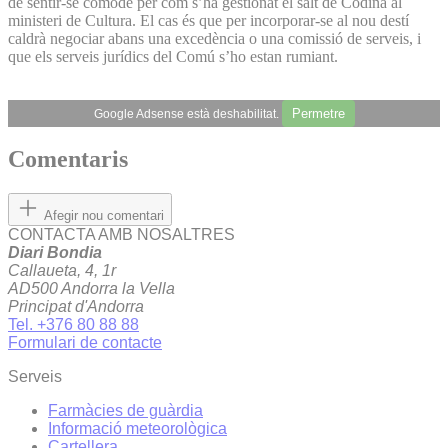
de sentir-se còmode per com s’ha gestionat el salt de Codina al
ministeri de Cultura. El cas és que per incorporar-se al nou destí
caldrà negociar abans una excedència o una comissió de serveis, i
que els serveis jurídics del Comú s’ho estan rumiant.
Permetre
Google Adsense està deshabilitat.
Comentaris
Afegir nou comentari
CONTACTA AMB NOSALTRES
Diari Bondia
Callaueta, 4, 1r
AD500 Andorra la Vella
Principat d'Andorra
Tel. +376 80 88 88
Formulari de contacte
Serveis
Farmàcies de guàrdia
Informació meteorològica
Cartellera