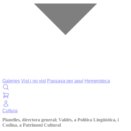
Galeries
Vist i no vist
Passava per aquí
Hemeroteca
Cultura
Planelles, directora general; Valdés, a Política Lingüística, i
Codina, a Patrimoni Cultural