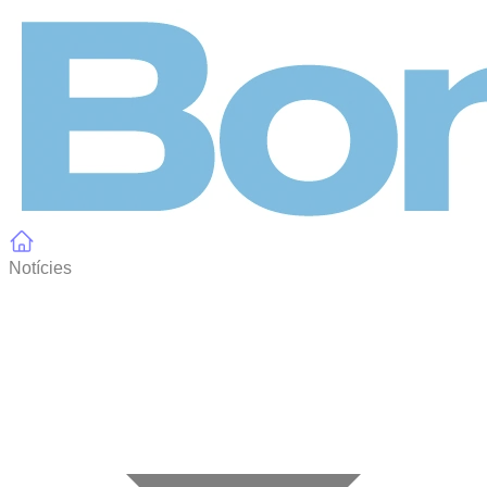
Panell de gestió de galetes
Notícies