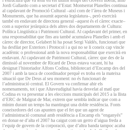
l’estructura que va tenir en els últims temps del Govern liberal, amb
Jordi Gallardo com a secretari d’Estat: Montserrat Planelles continua
al capdavant de Promoció Cultural –així com de l’àrea de Museus i
Monuments, que ha assumit aquesta legislatura–, però exercirà
també en endavant de directora general –aquest és el càrrec exacte–
com a superior jeràrquica dels altres dos departaments de Cultura:
Política Lingüística i Patrimoni Cultural. Al capdavant del primer, en
una responsabilitat que fins ara també acumulava Planelles i amb el
càrrec de director, Gelabert hi ha posat Sergi Valdés, funcionari que
ha desfilat per Exteriors i Protocol i a qui no se li coneix cap vincle
acadèmic o professional amb la nova responsabilitat que exercirà en
endavant. Al capdavant de Patrimoni Cultural, càrrec que des de la
dimissió al novembre de Ricard de Deus estava vacant, hi ha
designat l’historiador Alfons Codina, bibliotecari d’Encamp des del
2007 i amb la tasca de coordinador perquè es troba en la mateixa
situació que De Deus al seu moment: no és funcionari de
l’administració central. El Govern va confirmar ahir els
nomenaments, tot i que Altaveudigital havia desvelat al matí que
Codina es va presentar a les eleccions municipals del 2015 a la llista
d’ERC de Malgrat de Mar, extrem que sembla indicar que com a
mínim durant un temps ha mantingut una doble residència. Fonts
coneixedores del cas apunten que el fet que un agent de
l’administració comunal amb residència a Encamp els “enganyés”
en donar-se d’alta el 2007 ha caigut com un gerro d’aigua freda a
l’equip de govern de la corporació, que d’altra banda tampoc acaba