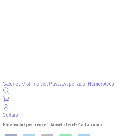
Galeries
Vist i no vist
Passava per aquí
Hemeroteca
Cultura
Ple absolut per veure 'Hansel i Gretel' a Encamp