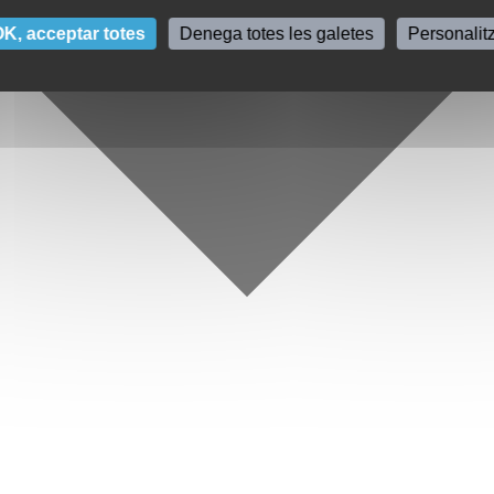
K, acceptar totes
Denega totes les galetes
Personalit