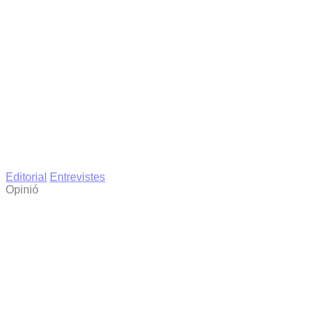
Editorial
Entrevistes
Opinió