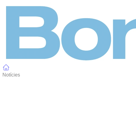
Panell de gestió de galetes
Notícies