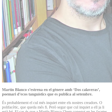
Martín Blanco s’estrena en el gènere amb ‘Dos calaveras’,
poemari d’ecos tanguístics que es publica al setembre.
És probablement el cul més inquiet entre els nostres creadors. O
polifacètic, que queda més fi. Però segur que cul inquiet a ell ja li
està bé. El cas és que a Martín Blanco l’hem conegut en les facetes