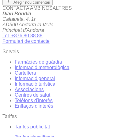
Afegir nou comentari
CONTACTA AMB NOSALTRES
Diari Bondia
Callaueta, 4, 1r
AD500 Andorra la Vella
Principat d'Andorra
Tel. +376 80 88 88
Formulari de contacte
Serveis
Farmàcies de guàrdia
Informació meteorològica
Cartellera
Informació general
Informació turística
Associacions
Centres de salut
Telèfons d'interès
Enllaços d'interés
Tarifes
Tarifes publicitat