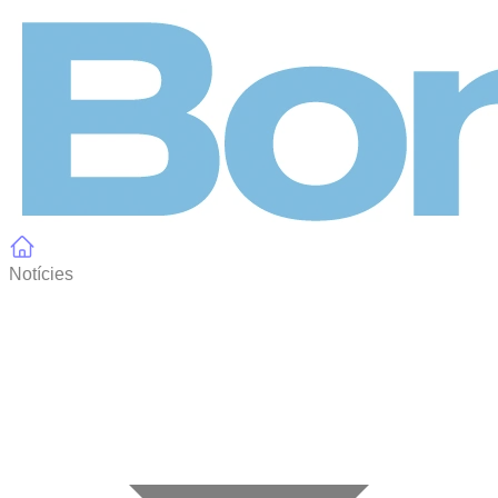
Panell de gestió de galetes
Notícies