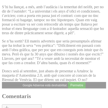
S’hi ha llançat, a més, amb l’audàcia i la temeritat del neòfit, per no
dir de l’
outsider
: “La universitat i els anys d’ofici et condicionen,
t’avicien; com a poeta em passa just el contrari: com que no tinc
formació ni bagatge, tampoc no tinc hipoteques. Quan em vaig
posar a escriure va ser com retrocedir als temps que lluitava per
trobar el meu llenguatge com a il·lustrador: aquella sensació que ho
treus de dintre pràcticament sense digerir, a pèl”.
Se n’ha sortit? Ell mateix adverteix que seria presumptuós afirmar
que ha trobat la seva “veu poètica”: “Difícilment em passarà com
amb l’obra gràfica, que per poc que em coneguis pots intuir que és
meva. Però és que fa 30 anys que dibuixo i només dos que escric!”
Llavors, per què ara? “Té a veure amb la necessitat de mostrar el
que fas com a creador. D’altra banda, quan és el moment?”
Doncs serà al setembre, just abans de presentar a Artalroc la
maqueta d’Autoestima 2.0, amb què concorre al concurs de la
Biennal de Venècia. El que dèiem: un cul inquiet. O no?
Permetre
Google Adsense està deshabilitat.
Comentaris