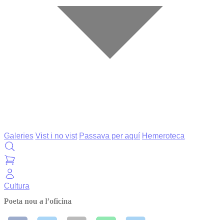
Galeries
Vist i no vist
Passava per aquí
Hemeroteca
Cultura
Poeta nou a l’oficina