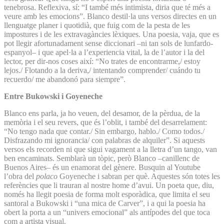
tenebrosa. Reflexiva, sí: “I també més intimista, diria que té més a
veure amb les emocions”. Blanco destil·la uns versos directes en un
llenguatge planer i quotidià, que fuig com de la pesta de les
impostures i de les extravagàncies lèxiques. Una poesia, vaja, que es
pot llegir afortunadament sense diccionari –ni tan sols de lunfardo-
espanyol– i que apel·la a l’experiencia vital, la de l’autor i la del
lector, per dir-nos coses així: “No trates de encontrarme,/ estoy
lejos./ Flotando a la deriva,/ intentando comprender/ cuándo tu
recuerdo/ me abandonó para siempre”.
Entre Bukowski i Goyeneche
Blanco ens parla, ja ho veuen, del desamor, de la pèrdua, de la
memòria i el seu revers, que és l’oblit, i també del desarrelament:
“No tengo nada que contar./ Sin embargo, hablo./ Como todos./
Disfrazando mi ignorancia/ con palabras de alquiler”. Si aquests
versos els recorden ni que sigui vagament a la lletra d’un tango, van
ben encaminats. Semblarà un tòpic, però Blanco –canillenc de
Buenos Aires– és un enamorat del gènere. Busquin al Youtube
l’obra del
polaco
Goyeneche i sabran per què. Aquestes són totes les
referències que li trauran al nostre home d’avui. Un poeta que, diu,
només ha llegit poesia de forma molt esporàdica, que limita el seu
santoral a Bukowski i “una mica de Carver”, i a qui la poesia ha
obert la porta a un “univers emocional” als antípodes del que toca
com a artista visual.