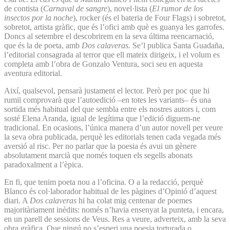
de contista (
Carnaval de sangre
), novel·lista (
El rumor de los
insectos por la noche
), rocker (és el bateria de Four Flags) i sobretot,
sobretot, artista gràfic, que és l’ofici amb què es guanya les garrofes.
Doncs al setembre el descobrirem en la seva última reencarnació,
que és la de poeta, amb
Dos calaveras.
Se’l publica Santa Guadaña,
l’editorial consagrada al terror que ell mateix dirigeix, i el volum es
completa amb l’obra de Gonzalo Ventura, soci seu en aquesta
aventura editorial.
Així, qualsevol, pensarà justament el lector. Però per poc que hi
rumiï comprovarà que l’autoedició –en totes les variants– és una
sortida més habitual del que sembla entre els nostres autors i, com
sosté Elena Aranda, igual de legítima que l’edició diguem-ne
tradicional. En ocasions, l’única manera d’un autor novell per veure
la seva obra publicada, perquè les editorials tenen cada vegada més
aversió al risc. Per no parlar que la poesia és avui un gènere
absolutament marcià que només toquen els segells abonats
paradoxalment a l’èpica.
En fi, que tenim poeta nou a l’oficina. O a la redacció, perquè
Blanco és col·laborador habitual de les pàgines d’Opinió d’aquest
diari. A
Dos calaveras
hi ha colat mig centenar de poemes
majoritàriament inèdits: només n’havia ensenyat la punteta, i encara,
en un parell de sessions de Veus. Res a veure, adverteix, amb la seva
obra gràfica. Que ningú no s’esperi una poesia torturada o