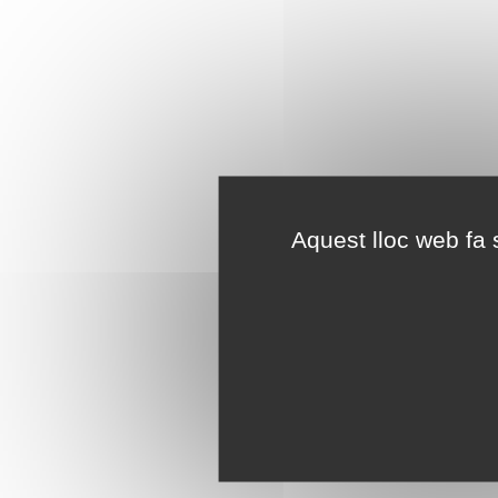
Aquest lloc web fa s