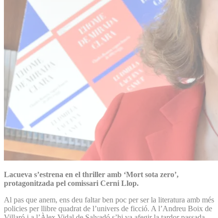
Lacueva s’estrena en el thriller amb ‘Mort sota zero’,
protagonitzada pel comissari Cerni Llop.
Al pas que anem, ens deu faltar ben poc per ser la literatura amb més
policies per llibre quadrat de l’univers de ficció. A l’Andreu Boix de
Villaró i a l’Àlex Vidal de Salvadó s’hi va afegir la tardor passada