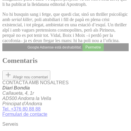
li ha publicat la lleidatana editorial Apostroph.
No hi busquin sang i fetge, que quedi clar, sinó un thriller psicològic
amb
serial killer
, poli atrabiliari i fill de papà en plena crisi
existencial, i tot plegat, ambientat en una estació d’esquí. Un thriller
alpí i amb vagues pretensions cosmopolites, però als Pirineus,
perquè no es pot tenir tot. Vidal, Boix i Moix –i perdó per la
cacofonia– ja es deun fregar les mans: hi ha poli nou a l’oficina.
Permetre
Google Adsense està deshabilitat.
Comentaris
Afegir nou comentari
CONTACTA AMB NOSALTRES
Diari Bondia
Callaueta, 4, 1r
AD500 Andorra la Vella
Principat d'Andorra
Tel. +376 80 88 88
Formulari de contacte
Serveis