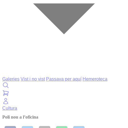
Galeries
Vist i no vist
Passava per aquí
Hemeroteca
Cultura
Poli nou a l’oficina