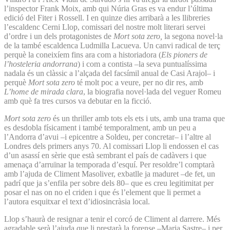
l’inspector Frank Moix, amb qui Núria Gras es va endur l’última
edició del Fiter i Rossell. I en quinze dies arribarà a les llibreries
l’escaldenc Cerni Llop, comissari del nostre molt literari servei
d’ordre i un dels protagonistes de
Mort sota zero,
la segona novel·la
de la també escaldenca Ludmilla Lacueva. Un canvi radical de terç
perquè la coneixíem fins ara com a historiadora (
Els pioners de
l’hosteleria andorrana
) i com a contista –la seva puntualíssima
nadala és un clàssic a l’alçada del facsímil anual de Casi Arajol– i
perquè
Mort sota zero
té molt poc a veure, per no dir res, amb
L’home de mirada clara
, la biografia novel·lada del veguer Romeu
amb què fa tres cursos va debutar en la ficció.
Mort sota zero
és un thriller amb tots els ets i uts, amb una trama que
es desdobla físicament i també temporalment, amb un peu a
l’Andorra d’avui –i epicentre a Soldeu, per concretar– i l’altre al
Londres dels primers anys 70. Al comissari Llop li endossen el cas
d’un asassí en sèrie que està sembrant el país de cadàvers i que
amenaça d’arruïnar la temporada d’esquí. Per resoldre’l comptarà
amb l’ajuda de Climent Masoliver, exbatlle ja maduret –de fet, un
padrí que ja s’enfila per sobre dels 80– que es creu legitimitat per
posar el nas on no el criden i que és l’element que li permet a
l’autora esquitxar el text d’idiosincràsia local.
Llop s’haurà de resignar a tenir el corcó de Climent al darrere. Més
agradable serà l’ajuda que li prestarà la forense –Maria Sastre– i per