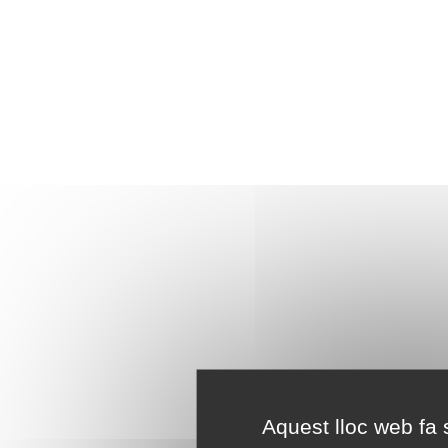
Aquest lloc web fa s