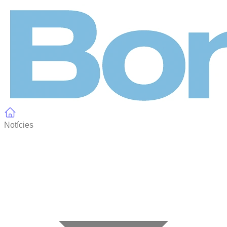
Panell de gestió de galetes
Notícies