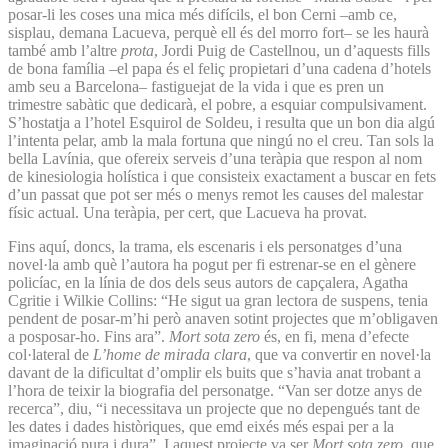
posar-li les coses una mica més difícils, el bon Cerni –amb ce,
sisplau, demana Lacueva, perquè ell és del morro fort– se les haurà
també amb l’altre
prota
, Jordi Puig de Castellnou, un d’aquests fills
de bona família –el papa és el feliç propietari d’una cadena d’hotels
amb seu a Barcelona– fastiguejat de la vida i que es pren un
trimestre sabàtic que dedicarà, el pobre, a esquiar compulsivament.
S’hostatja a l’hotel Esquirol de Soldeu, i resulta que un bon dia algú
l’intenta pelar, amb la mala fortuna que ningú no el creu. Tan sols la
bella Lavínia, que ofereix serveis d’una teràpia que respon al nom
de kinesiologia holística i que consisteix exactament a buscar en fets
d’un passat que pot ser més o menys remot les causes del malestar
físic actual. Una teràpia, per cert, que Lacueva ha provat.
Fins aquí, doncs, la trama, els escenaris i els personatges d’una
novel·la amb què l’autora ha pogut per fi estrenar-se en el gènere
policíac, en la línia de dos dels seus autors de capçalera, Agatha
Cgritie i Wilkie Collins: “He sigut ua gran lectora de suspens, tenia
pendent de posar-m’hi però anaven sotint projectes que m’obligaven
a posposar-ho. Fins ara”.
Mort sota zero
és, en fi, mena d’efecte
col·lateral de
L’home de mirada clara
, que va convertir en novel·la
davant de la dificultat d’omplir els buits que s’havia anat trobant a
l’hora de teixir la biografia del personatge. “Van ser dotze anys de
recerca”, diu, “i necessitava un projecte que no depengués tant de
les dates i dades històriques, que emd eixés més espai per a la
imaginació pura i dura”. I aquest projecte va ser
Mort sota zero
, que