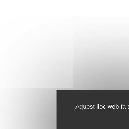
Aquest lloc web fa s