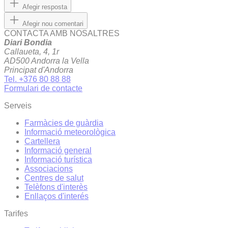
Afegir resposta
Afegir nou comentari
CONTACTA AMB NOSALTRES
Diari Bondia
Callaueta, 4, 1r
AD500 Andorra la Vella
Principat d'Andorra
Tel. +376 80 88 88
Formulari de contacte
Serveis
Farmàcies de guàrdia
Informació meteorològica
Cartellera
Informació general
Informació turística
Associacions
Centres de salut
Telèfons d'interès
Enllaços d'interés
Tarifes