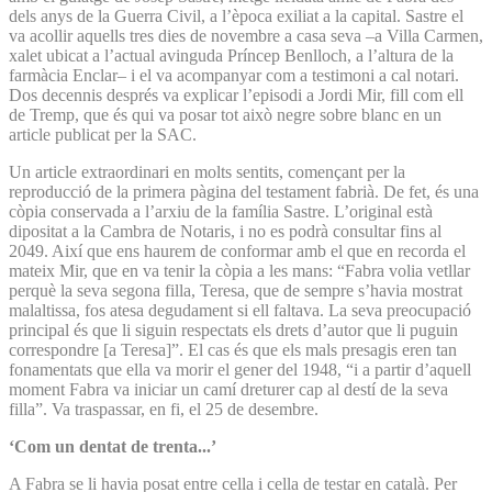
dels anys de la Guerra Civil, a l’època exiliat a la capital. Sastre el
va acollir aquells tres dies de novembre a casa seva –a Villa Carmen,
xalet ubicat a l’actual avinguda Príncep Benlloch, a l’altura de la
farmàcia Enclar– i el va acompanyar com a testimoni a cal notari.
Dos decennis després va explicar l’episodi a Jordi Mir, fill com ell
de Tremp, que és qui va posar tot això negre sobre blanc en un
article publicat per la SAC.
Un article extraordinari en molts sentits, començant per la
reproducció de la primera pàgina del testament fabrià. De fet, és una
còpia conservada a l’arxiu de la família Sastre. L’original està
dipositat a la Cambra de Notaris, i no es podrà consultar fins al
2049. Així que ens haurem de conformar amb el que en recorda el
mateix Mir, que en va tenir la còpia a les mans: “Fabra volia vetllar
perquè la seva segona filla, Teresa, que de sempre s’havia mostrat
malaltissa, fos atesa degudament si ell faltava. La seva preocupació
principal és que li siguin respectats els drets d’autor que li puguin
correspondre [a Teresa]”. El cas és que els mals presagis eren tan
fonamentats que ella va morir el gener del 1948, “i a partir d’aquell
moment Fabra va iniciar un camí dreturer cap al destí de la seva
filla”. Va traspassar, en fi, el 25 de desembre.
‘Com un dentat de trenta...’
A Fabra se li havia posat entre cella i cella de testar en català. Per