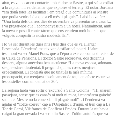
això, es va posar en contacte amb el doctor Sastre, a qui sabia exiliat
a la capital, i li va demanar que explorés el terreny. El notari Jordana
“em donà totes les facilitats i em pregà que comuniqués al Mestre
que podia venir el dia que a ell més li plagués”. I així ho va fer:
“Una tarda dels darrers dies de novembre va presentar-se a casa [...]
i va pregar-nos que l’acompanyéssim a un hotel. Naturalment, amb
la meva esposa li contestàrem que ens veuríem molt honrats que
volgués compartir la nostra modesta llar”.
Ho va ser durant les dues nits i tres dies que es va allargar
l’escapada. L’endemà mateix van desfilar pel notari. L’altre
testimoni va ser Manel Pons, que a l’època exercia com a director de
la Caixa de Pensions. El doctor Sastre recordava, dos decennis
després, alguna anècdota ben suculenta: “La meva esposa, adonant-
se que estava desdentat, li preguntà quines coses menjava
especialment. Li contestà que no tingués la més mínima
preocupació, car menjava absolutament de tot; i en efecte escurava
les costelles com un dentat de 30”.
La segona tarda van sortir d’excursió a Santa Coloma –“Hi anàrem
passejant, sense que es cansés ni molt ni mica, i retornàrem gairebé
suant: el Mestre no la coneixia i li plagué molt”–, i l’endemà va
agafar el “cotxe-correu” cap a l’Ospitalet i, d’aquí, el tren cap a La
Tor de Carol, Vilafranca de Conflent i Prades. Durant la nit havia
caigut la gran nevada i va ser –diu Sastre– l’últim autobús que va