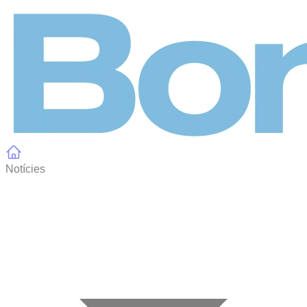
Panell de gestió de galetes
Notícies