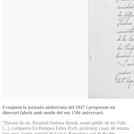
Evoquem la jornada andorrana del 1947 i proposem un
itinerari fabrià amb motiu del seu 150è aniversari.
“Davant de mi, Rossend Jordana Besolí, notari públic de les Valls
[...], compareix En Pompeu Fabra Poch, professor, casat, de setanta
nou anys d’edat, natural de Gràcia-Barcelona, veí de Prades,