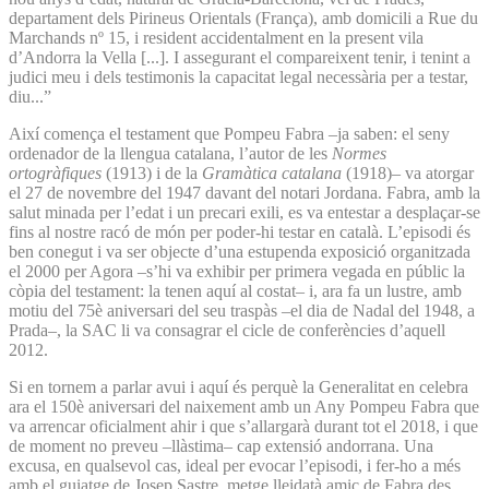
departament dels Pirineus Orientals (França), amb domicili a Rue du
Marchands nº 15, i resident accidentalment en la present vila
d’Andorra la Vella [...]. I assegurant el compareixent tenir, i tenint a
judici meu i dels testimonis la capacitat legal necessària per a testar,
diu...”
Així comença el testament que Pompeu Fabra –ja saben: el seny
ordenador de la llengua catalana, l’autor de les
Normes
ortogràfiques
(1913) i de la
Gramàtica catalana
(1918)– va atorgar
el 27 de novembre del 1947 davant del notari Jordana. Fabra, amb la
salut minada per l’edat i un precari exili, es va entestar a desplaçar-se
fins al nostre racó de món per poder-hi testar en català. L’episodi és
ben conegut i va ser objecte d’una estupenda exposició organitzada
el 2000 per Agora –s’hi va exhibir per primera vegada en públic la
còpia del testament: la tenen aquí al costat– i, ara fa un lustre, amb
motiu del 75è aniversari del seu traspàs –el dia de Nadal del 1948, a
Prada–, la SAC li va consagrar el cicle de conferències d’aquell
2012.
Si en tornem a parlar avui i aquí és perquè la Generalitat en celebra
ara el 150è aniversari del naixement amb un Any Pompeu Fabra que
va arrencar oficialment ahir i que s’allargarà durant tot el 2018, i que
de moment no preveu –llàstima– cap extensió andorrana. Una
excusa, en qualsevol cas, ideal per evocar l’episodi, i fer-ho a més
amb el guiatge de Josep Sastre, metge lleidatà amic de Fabra des