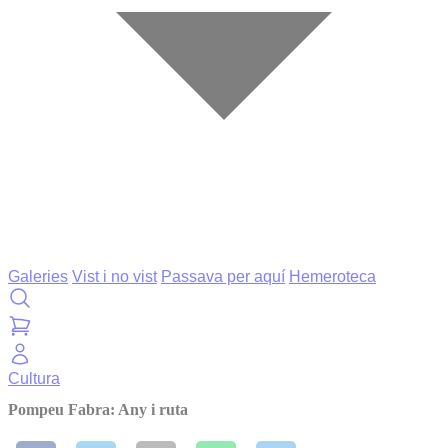
Galeries
Vist i no vist
Passava per aquí
Hemeroteca
Cultura
Pompeu Fabra: Any i ruta