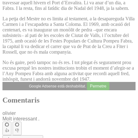
travessar aquell hivern el Port d’Envalira. Li va anar d’un dia, a
Fabra. I la resta, fins al fatídic dia de Nadal del 1948, ja la sabem.
La petja del Mestre no es limita al testament, a la desapareguda Villa
Carmen i a l’escapadeta a Santa Coloma. El 1969, amb ocasió del
centenari, es va inaugurar un monòlit de pedra –que encara
subsisteix– al pati de les escoles de Ciutat de Valls, i l’octubre del
1975, amb ocasió de les Festes Populars de Cultura Pompeu Fabra,
la capital li va dedicar el carrer que va de Prat de la Creu a Fiter i
Rossell, que no és mala companyia.
No és gaire, però tampoc no és res. I tot plegat és segurament prou
excusa perquè les nostres institucions trobin el moment d’afegir-se a
l’Any Pompeu Fabra amb alguna activitat que recordi aquell fred,
inhòspit, funest i andorrà novembre del 1947.
Permetre
Google Adsense està deshabilitat.
Comentaris
olivier
Molt interessant .
👍
👎