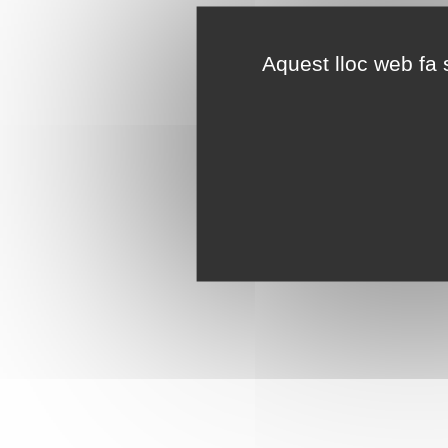
Aquest lloc web fa s