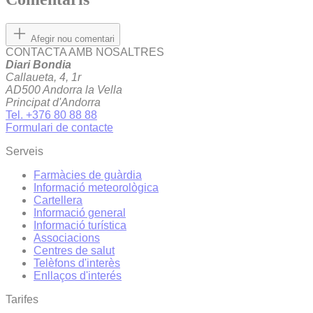
Afegir nou comentari
CONTACTA AMB NOSALTRES
Diari Bondia
Callaueta, 4, 1r
AD500 Andorra la Vella
Principat d'Andorra
Tel. +376 80 88 88
Formulari de contacte
Serveis
Farmàcies de guàrdia
Informació meteorològica
Cartellera
Informació general
Informació turística
Associacions
Centres de salut
Telèfons d'interès
Enllaços d'interés
Tarifes