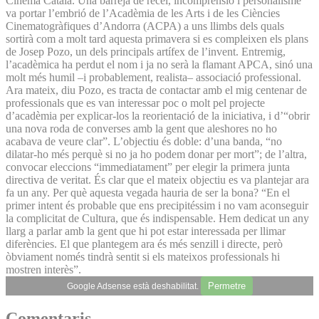
Cinema Català. Una barreja de recel, incomprensió i personalisme
va portar l’embrió de l’Acadèmia de les Arts i de les Ciències
Cinematogràfiques d’Andorra (ACPA) a uns llimbs dels quals
sortirà com a molt tard aquesta primavera si es compleixen els plans
de Josep Pozo, un dels principals artífex de l’invent. Entremig,
l’acadèmica ha perdut el nom i ja no serà la flamant APCA, sinó una
molt més humil –i probablement, realista– associació professional.
Ara mateix, diu Pozo, es tracta de contactar amb el mig centenar de
professionals que es van interessar poc o molt pel projecte
d’acadèmia per explicar-los la reorientació de la iniciativa, i d’“obrir
una nova roda de converses amb la gent que aleshores no ho
acabava de veure clar”. L’objectiu és doble: d’una banda, “no
dilatar-ho més perquè si no ja ho podem donar per mort”; de l’altra,
convocar eleccions “immediatament” per elegir la primera junta
directiva de veritat. És clar que el mateix objectiu es va plantejar ara
fa un any. Per què aquesta vegada hauria de ser la bona? “En el
primer intent és probable que ens precipitéssim i no vam aconseguir
la complicitat de Cultura, que és indispensable. Hem dedicat un any
llarg a parlar amb la gent que hi pot estar interessada per llimar
diferències. El que plantegem ara és més senzill i directe, però
òbviament només tindrà sentit si els mateixos professionals hi
mostren interès”.
Permetre
Google Adsense està deshabilitat.
Comentaris