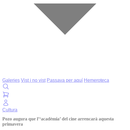
Galeries
Vist i no vist
Passava per aquí
Hemeroteca
Cultura
Pozo augura que l’‘acadèmia’ del cine arrencarà aquesta
primavera