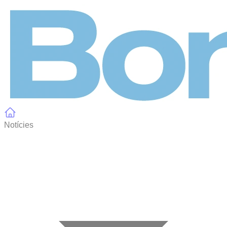
Panell de gestió de galetes
Notícies