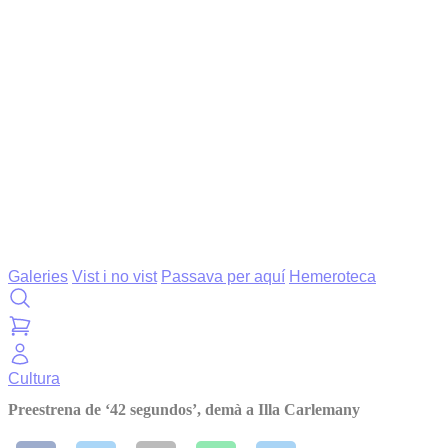
Galeries
Vist i no vist
Passava per aquí
Hemeroteca
Cultura
Preestrena de ‘42 segundos’, demà a Illa Carlemany