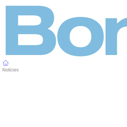
Panell de gestió de galetes
Notícies