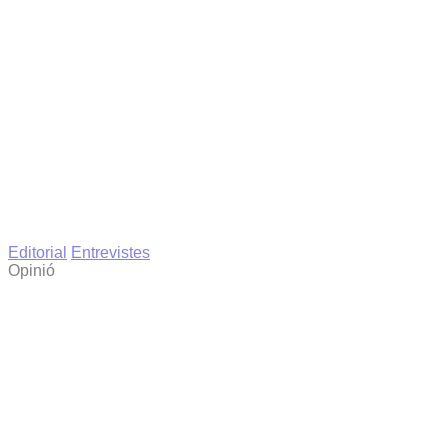
Editorial
Entrevistes
Opinió