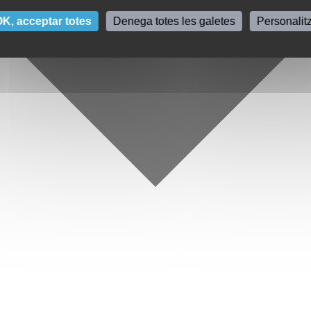
K, acceptar totes
Denega totes les galetes
Personalit