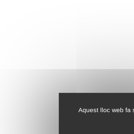
Aquest lloc web fa s