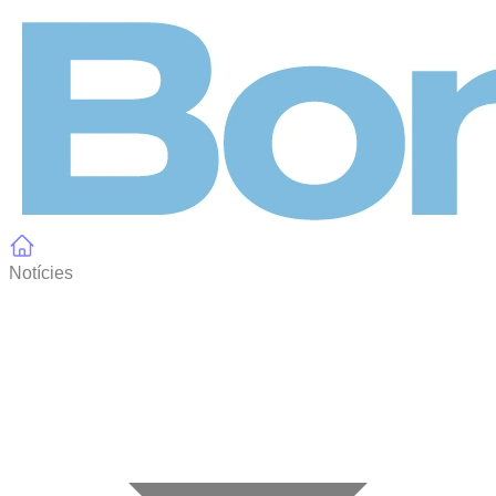
Panell de gestió de galetes
Notícies