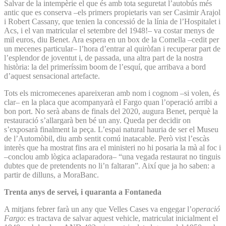
Salvar de la intempèrie el que és amb tota seguretat l’autobús més
antic que es conserva –els primers propietaris van ser Casimir Arajol
i Robert Cassany, que tenien la concessió de la línia de l’Hospitalet i
Acs, i el van matricular el setembre del 1948!– va costar menys de
mil euros, diu Benet. Ara espera en un box de la Comella –cedit per
un mecenes particular– l’hora d’entrar al quiròfan i recuperar part de
l’esplendor de joventut i, de passada, una altra part de la nostra
història: la del primeríssim boom de l’esquí, que arribava a bord
d’aquest sensacional artefacte.
Tots els micromecenes apareixeran amb nom i cognom –si volen, és
clar– en la placa que acompanyarà el Fargo quan l’operació arribi a
bon port. No serà abans de finals del 2020, augura Benet, perquè la
restauració s’allargarà ben bé un any. Queda per decidir on
s’exposarà finalment la peça. L’espai natural hauria de ser el Museu
de l’Automòbil, diu amb sentit comú inatacable. Però vist l’escàs
interès que ha mostrat fins ara el ministeri no hi posaria la mà al foc i
–conclou amb lògica aclaparadora– “una vegada restaurat no tinguis
dubtes que de pretendents no li’n faltaran”. Així que ja ho saben: a
partir de dilluns, a MoraBanc.
Trenta anys de servei, i quaranta a Fontaneda
A mitjans febrer farà un any que Velles Cases va engegar l’
operació
Fargo
: es tractava de salvar aquest vehicle, matriculat inicialment el