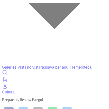
Galeries
Vist i no vist
Passava per aquí
Hemeroteca
Cultura
Preparats, llestos, Fargo!