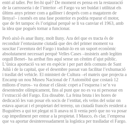
entri al taller. Per fer-hi què? De moment es pensa en la restauració
de la carrosseria i de l’interior –el Fargo va ser buidat i utilitzat els
últims anys primer com a galliner i després com a magatzem de
llenya!– i només en una fase posterior es podria reparar el motor,
que de fet tampoc és l’original perquè se li va canviar el 1963, amb
la idea que pogués tornar a funcionar.
Però això és anar lluny, molt lluny. Ara del que es tracta és de
reconduir l’entusiasme ciutadà que des del primer moment va
suscitar l’aventura del Fargo i traduir-lo en un suport econòmic
absolutament necessari perquè Velles Cases –insisteix amb legítim
orgull Benet– ha arribat fins aquí sense un cèntim d’ajut públic.
L’única aportació va ser en espècie i per part dels comuns de Sant
Julià i de la capital, que el desembre passat van facilitar l’exhumació
i trasllat del vehicle. El ministeri de Cultura –el mateix que projecta a
Encamp un nou Museu Nacional de l’Automòbil que costarà 12
milions d’euros– va donar el clàssic copet a l’esquena i se’n va
desentendre olímpicament, fins al punt que no es va ni personar en
l’extracció del Fargo. Era dissabte. La feina bruta i les hores de
dedicació les van posar els socis de l’entitat, els veïns del solar on
estava aparcat i el propietari del terreny, un ciutadà francès resident a
Buguières a qui tot plegat ni li anava ni li venia però que no va posar
cap impediment per entrar a la propietat. I Mauco, és clar, l’empresa
que va aportar desinteressadament la logística per traslladar el Fargo.