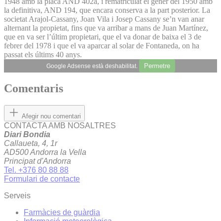
1948 amb la placa AND 402a, i rematriculat el gener del 1950 amb
la definitiva, AND 194, que encara conserva a la part posterior. La
societat Arajol-Cassany, Joan Vila i Josep Cassany se’n van anar
alternant la propietat, fins que va arribar a mans de Juan Martínez,
que en va ser l’últim propietari, que el va donar de baixa el 3 de
febrer del 1978 i que el va aparcar al solar de Fontaneda, on ha
passat els últims 40 anys.
Permetre
Google Adsense està deshabilitat.
Comentaris
Afegir nou comentari
CONTACTA AMB NOSALTRES
Diari Bondia
Callaueta, 4, 1r
AD500 Andorra la Vella
Principat d'Andorra
Tel. +376 80 88 88
Formulari de contacte
Serveis
Farmàcies de guàrdia