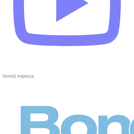
Versió impresa