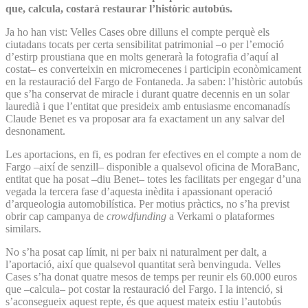
que, calcula, costarà restaurar l’històric autobús.
Ja ho han vist: Velles Cases obre dilluns el compte perquè els
ciutadans tocats per certa sensibilitat patrimonial –o per l’emoció
d’estirp proustiana que en molts generarà la fotografia d’aquí al
costat– es converteixin en micromecenes i participin econòmicament
en la restauració del Fargo de Fontaneda. Ja saben: l’històric autobús
que s’ha conservat de miracle i durant quatre decennis en un solar
lauredià i que l’entitat que presideix amb entusiasme encomanadís
Claude Benet es va proposar ara fa exactament un any salvar del
desnonament.
Les aportacions, en fi, es podran fer efectives en el compte a nom de
Fargo –així de senzill– disponible a qualsevol oficina de MoraBanc,
entitat que ha posat –diu Benet– totes les facilitats per engegar d’una
vegada la tercera fase d’aquesta inèdita i apassionant operació
d’arqueologia automobilística. Per motius pràctics, no s’ha previst
obrir cap campanya de
crowdfunding
a Verkami o plataformes
similars.
No s’ha posat cap límit, ni per baix ni naturalment per dalt, a
l’aportació, així que qualsevol quantitat serà benvinguda. Velles
Cases s’ha donat quatre mesos de temps per reunir els 60.000 euros
que –calcula– pot costar la restauració del Fargo. I la intenció, si
s’aconsegueix aquest repte, és que aquest mateix estiu l’autobús