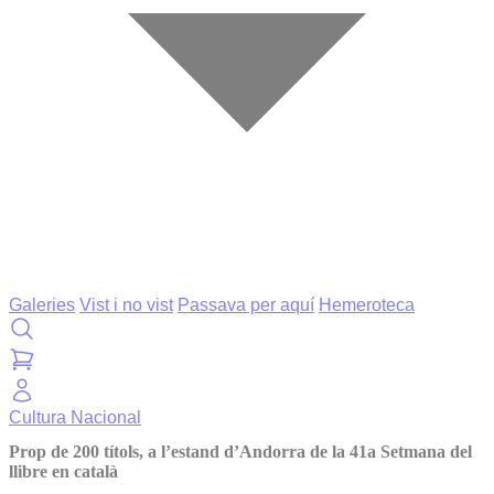
Galeries
Vist i no vist
Passava per aquí
Hemeroteca
Cultura
Nacional
Prop de 200 títols, a l’estand d’Andorra de la 41a Setmana del
llibre en català