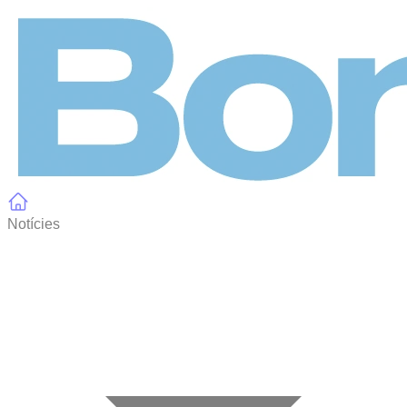
Panell de gestió de galetes
Notícies