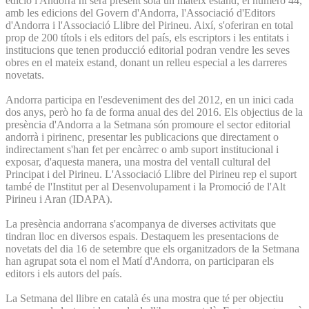
edició i Andorra hi serà present sota un mateix estand, el número 44,
amb les edicions del Govern d'Andorra, l'Associació d'Editors
d'Andorra i l'Associació Llibre del Pirineu. Així, s'oferiran en total
prop de 200 títols i els editors del país, els escriptors i les entitats i
institucions que tenen producció editorial podran vendre les seves
obres en el mateix estand, donant un relleu especial a les darreres
novetats.
Andorra participa en l'esdeveniment des del 2012, en un inici cada
dos anys, però ho fa de forma anual des del 2016. Els objectius de la
presència d'Andorra a la Setmana són promoure el sector editorial
andorrà i pirinenc, presentar les publicacions que directament o
indirectament s'han fet per encàrrec o amb suport institucional i
exposar, d'aquesta manera, una mostra del ventall cultural del
Principat i del Pirineu. L'Associació Llibre del Pirineu rep el suport
també de l'Institut per al Desenvolupament i la Promoció de l'Alt
Pirineu i Aran (IDAPA).
La presència andorrana s'acompanya de diverses activitats que
tindran lloc en diversos espais. Destaquem les presentacions de
novetats del dia 16 de setembre que els organitzadors de la Setmana
han agrupat sota el nom el Matí d'Andorra, on participaran els
editors i els autors del país.
La Setmana del llibre en català és una mostra que té per objectiu