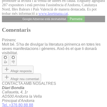
promoure la lectura i la venda de llibres en català. Enguany agruparà
287 expositors i està prevista l'assistència d'Andorra, Catalunya
Nord, Illes Balears i País Valencià de manera destacada. Es pot
trobar més informació a
www.lasetmana.cat
.
Permetre
Google Adsense està deshabilitat.
Comentaris
Pirinenc
Molt bé. S'ha de divulgar la literatura pirinenca en totes les
seves manifestacions i gèneres. Això és el que li donarà
visibilitat.
👍
👎
Afegir resposta
Afegir nou comentari
CONTACTA AMB NOSALTRES
Diari Bondia
Callaueta, 4, 1r
AD500 Andorra la Vella
Principat d'Andorra
Tel. +376 80 88 88