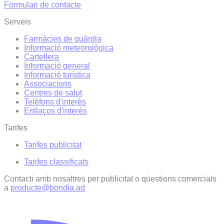
Formulari de contacte
Serveis
Farmàcies de guàrdia
Informació meteorològica
Cartellera
Informació general
Informació turística
Associacions
Centres de salut
Telèfons d'interès
Enllaços d'interés
Tarifes
Tarifes publicitat
Tarifes classificats
Contacti amb nosaltres per publicitat o qüestions comercials
a
producte@bondia.ad