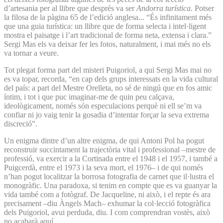
d’artesania per al llibre que després va ser
Andorra turística
. Potser
la filosa de la pàgina 65 de l’edició anglesa... “És infinitament més
que una guia turística: un llibre que de forma selecta i intel·ligent
mostra el paisatge i l’art tradicional de forma neta, extensa i clara.”
Sergi Mas els va deixar fer les fotos, naturalment, i mai més no els
va tornar a veure.
Tot plegat forma part del misteri Puigoriol, a qui Sergi Mas mai no
es va topar, recorda, “en cap dels grups interessats en la vida cultural
del país: a part del Mestre Orelleta, no sé de ningú que en fos amic
íntim, i tot i que puc imaginar-me de quin peu calçava,
ideològicament, només són especulacions perquè ni ell se’m va
confiar ni jo vaig tenir la gosadia d’intentar forçar la seva extrema
discreció”.
Un enigma dintre d’un altre enigma, de qui Antoni Pol ha pogut
reconstruir succintament la trajectòria vital i professional –mestre de
professió, va exercir a la Cortinada entre el 1948 i el 1957, i també a
Puigcerdà, entre el 1973 i la seva mort, el 1976– i de qui només
n’han pogut localitzar la borrosa fotografia de carnet que il·lustra el
monogràfic. Una paradoxa, si tenim en compte que es va guanyar la
vida també com a fotògraf. De Jacqueline, ni això, i el repte és ara
precisament –diu Àngels Mach– exhumar la col·lecció fotogràfica
dels Puigoriol, avui perduda, diu. I com comprendran vostès, això
no acabarà aquí.