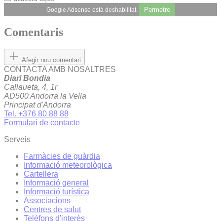
Permetre
Google Adsense està deshabilitat.
Comentaris
Afegir nou comentari
CONTACTA AMB NOSALTRES
Diari Bondia
Callaueta, 4, 1r
AD500 Andorra la Vella
Principat d'Andorra
Tel. +376 80 88 88
Formulari de contacte
Serveis
Farmàcies de guàrdia
Informació meteorològica
Cartellera
Informació general
Informació turística
Associacions
Centres de salut
Telèfons d'interès