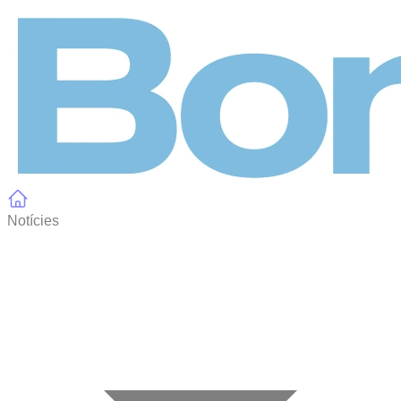
Panell de gestió de galetes
Notícies