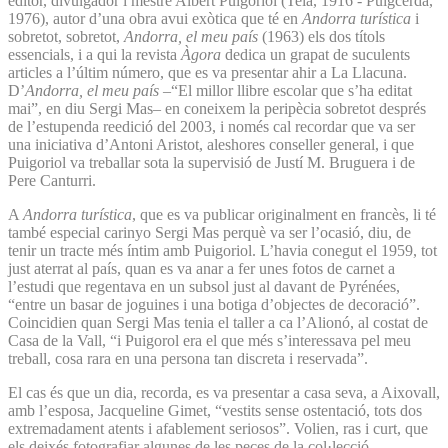
editor, divulgador i mestre Albert Puigoriol (Teià, 1916 - Puigcerdà,
1976), autor d’una obra avui exòtica que té en
Andorra turística
i
sobretot, sobretot,
Andorra, el meu país
(1963) els dos títols
essencials, i a qui la revista
Àgora
dedica un grapat de suculents
articles a l’últim número, que es va presentar ahir a La Llacuna.
D’
Andorra, el meu país
–“El millor llibre escolar que s’ha editat
mai”, en diu Sergi Mas– en coneixem la peripècia sobretot després
de l’estupenda reedició del 2003, i només cal recordar que va ser
una iniciativa d’Antoni Aristot, aleshores conseller general, i que
Puigoriol va treballar sota la supervisió de Justí M. Bruguera i de
Pere Canturri.
A
Andorra turística
, que es va publicar originalment en francès, li té
també especial carinyo Sergi Mas perquè va ser l’ocasió, diu, de
tenir un tracte més íntim amb Puigoriol. L’havia conegut el 1959, tot
just aterrat al país, quan es va anar a fer unes fotos de carnet a
l’estudi que regentava en un subsol just al davant de Pyrénées,
“entre un basar de joguines i una botiga d’objectes de decoració”.
Coincidien quan Sergi Mas tenia el taller a ca l’Alionó, al costat de
Casa de la Vall, “i Puigorol era el que més s’interessava pel meu
treball, cosa rara en una persona tan discreta i reservada”.
El cas és que un dia, recorda, es va presentar a casa seva, a Aixovall,
amb l’esposa, Jacqueline Gimet, “vestits sense ostentació, tots dos
extremadament atents i afablement seriosos”. Volien, ras i curt, que
els deixés fotografiar algunes de les peces de la col·lecció