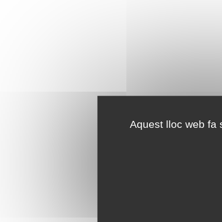
Aquest lloc web fa s