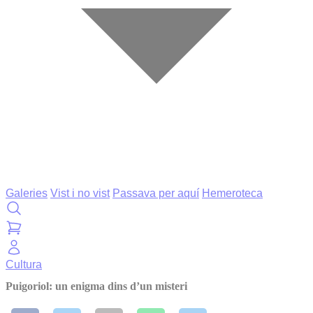
Galeries
Vist i no vist
Passava per aquí
Hemeroteca
Cultura
Puigoriol: un enigma dins d’un misteri