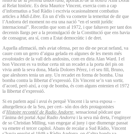
història de la premsa andorrana,
aportació de la
nostra
Alba Doral
al Relat històric. Es deia Maurice Vincent, exercia com a cap
d’informatius a Sud Ràdio i escrivia ocasionalment combatius
articles a
Midi-Libre
. En un d’ells va cometre la temeritat de dir que
l’Andorra del moment no era una nació “en el sentit jurídic
internacional”. Recordin que som al 1972, i que faltaven per tant dos
decennis llargs per a la promulgació de la Constitució que ens havia
de consagrar, ara sí, com a Estat democràtic i de dret.
Aquella afirmació, més aviat ofensa, per no dir-ne pecat nefand, va
caure com un gerro d’aigua gelada en algunes de les ments més
esvalotades
de la vall dels andosins, com en diria Alan Ward. I el
bon Vincent es va trobar certa nit un recadet a la porta del pis on
vivia amb la seva dona, María Dolores Pérez, i el seu fill, Bruno,
que aleshores tenia un any. Un recadet en forma de bomba. Una
bomba contra la llibertat d’expressió. Els Vincent se’n van sortir,
d’acord, però així, a cop de bomba, és com alguns entenien el 1972
la llibertat d’expressió.
Si en parlem aquí i avui és perquè Vincent i la seva esposa –
alturgellenca de la Seu, per cert– són dos dels protagonistes
d’
Histoire recontéé de Radio Andorre,
sensacional pòdcast que
l’ànima del portal
Aquí Radio Andorra
i la seva mà dreta, l’enginyer
de so Christian Milling, van engegar al juny i que diumenge passat
va emetre el tercer capítol. Abans de recalar a Sud Ràdio, Vincent
s’havia enrolat el 1949 a Ràdio Andorra, on d’altra banda va