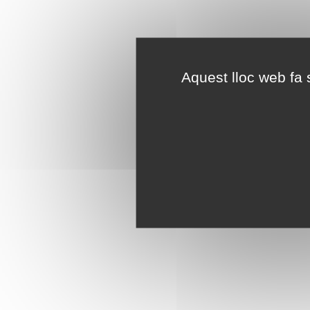
Aquest lloc web fa s