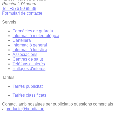
Principat d'Andorra
Tel. +376 80 88 88
Formulari de contacte
Serveis
Farmàcies de guàrdia
Informació meteorològica
Cartellera
Informació general
Informació turística
Associacions
Centres de salut
Telèfons d'interès
Enllaços d'interés
Tarifes
Tarifes publicitat
Tarifes classificats
Contacti amb nosaltres per publicitat o qüestions comercials
a
producte@bondia.ad