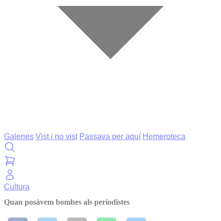
Galeries
Vist i no vist
Passava per aquí
Hemeroteca
Cultura
Quan posàvem bombes als periodistes