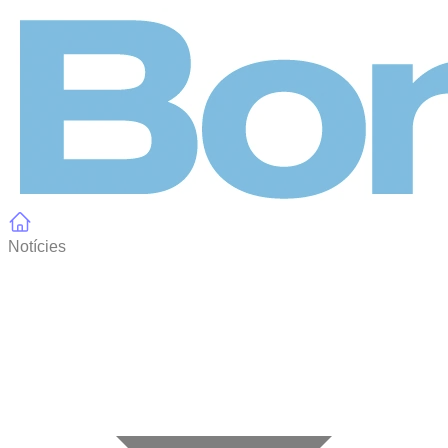
Panell de gestió de galetes
Notícies