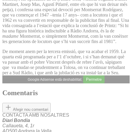
Martinet, Josep Mas, Agustí Pifarré, entre els que hi van deixar més
petja), i confessa una especial devoció per Montserrat Rodríguez,
que va començar el 1947 –tenia 17 anys– com a locutora i que el
1962 es va convertir en responsable de la publicitat fins al final. Una
vida consagrada a l’estació que explica la conclusió de Printz: “Si hi
ha una figura històrica indisctuible a Ràdio Andorra, és la de
madame
Montserrat, o simplement Montserrat, com la van conèixer
les generacions de locutors que s’hi van succeir fins al 1981”.
De moment anem per la tercera emissió, que va acabar el 1959. La
quarta està programada per a l’1 d’octubre, i si s’han demanat què
va passar amb el pobre Vincent després de rebre l’
avís
, sàpiguen
que va mudar-se prudentment a Tolosa, on va continuar treballant
per a Sud Ràdio, i que amb la jubilació es va instal·lar a la Seu.
Permetre
Google Adsense està deshabilitat.
Comentaris
Afegir nou comentari
CONTACTA AMB NOSALTRES
Diari Bondia
Callaueta, 4, 1r
AD500 Andorra la Vella