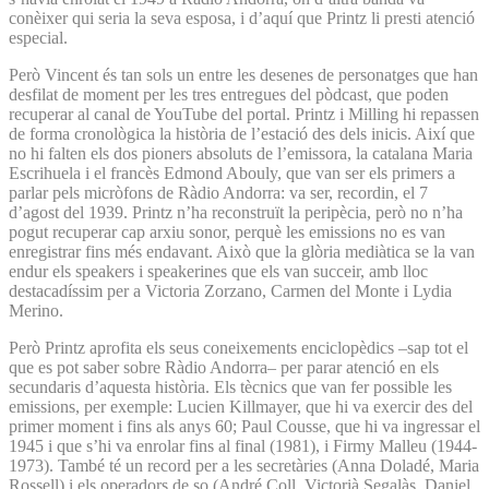
conèixer qui seria la seva esposa, i d’aquí que Printz li presti atenció
especial.
Però Vincent és tan sols un entre les desenes de personatges que han
desfilat de moment per les tres entregues del pòdcast, que poden
recuperar al canal de YouTube del portal. Printz i Milling hi repassen
de forma cronològica la història de l’estació des dels inicis. Així que
no hi falten els dos pioners absoluts de l’emissora, la catalana Maria
Escrihuela i el francès Edmond Abouly, que van ser els primers a
parlar pels micròfons de Ràdio Andorra: va ser, recordin, el 7
d’agost del 1939. Printz n’ha reconstruït la peripècia, però no n’ha
pogut recuperar cap arxiu sonor, perquè les emissions no es van
enregistrar fins més endavant. Això que la glòria mediàtica se la van
endur els speakers i speakerines que els van succeir, amb lloc
destacadíssim per a Victoria Zorzano, Carmen del Monte i Lydia
Merino.
Però Printz aprofita els seus coneixements enciclopèdics –sap tot el
que es pot saber sobre Ràdio Andorra– per parar atenció en els
secundaris d’aquesta història. Els tècnics que van fer possible les
emissions, per exemple: Lucien Killmayer, que hi va exercir des del
primer moment i fins als anys 60; Paul Cousse, que hi va ingressar el
1945 i que s’hi va enrolar fins al final (1981), i Firmy Malleu (1944-
1973). També té un record per a les secretàries (Anna Doladé, Maria
Rossell) i els operadors de so (André Coll, Victorià Segalàs, Daniel