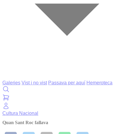
Galeries
Vist i no vist
Passava per aquí
Hemeroteca
Cultura
Nacional
Quan Sant Roc fallava