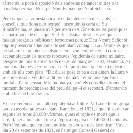
càrrec de la poca disposició dels andosins de tancar el tros o la
paradeta per Sant Roc, per Sant Fabià o per Sant Sebastià.
Per compensar aquesta poca fe en la intercessió dels sants, el
consell sí que dona part perquè “inseguint la carta de Su
Il·lustríssima, se pàssie avís per medi dels cònsols de las parròquias
als parroquos de ellas que Su Il·lustríssima desitja y vol que se
fàssian pregàrias públicas y ferborosas perquè Déu Nostre Señor si
dignie preservar a las Valls de semblant contagi”. La llàstima és que
no sabem si tan intenses disposicions van tenir efecte, ni com va
acabar afectant els nostres rebesavis l’epidèmia de suette militaire.
Després de l’alarmant entrada del 26 de maig del 1782, el silenci. Ni
una paraula més. Per no parlar de l’apunt final, que deixa el lector
amb els ulls com plats: “Dit dia se pose lo pa a deu diners la lliura y
se comensarà a véndrer a dit preu demà”. Tenim una epidèmia
mortal a l’altre costat de la muntanya, però els consellers troben el
moment de preocupar-se del preu del pa –i el secretari, d’anotar-ho
amb eficàcia burocràtica.
Hi ha referència a una altra epidèmia al Llibre IV. La de febre groga
que va assolar aquesta vegada Barcelona el 1821, i que hi va deixar
segons les fonts 20.000 víctimes, quasi el triple de morts que la
Covid, per a una ciutat que a l’època fregava els 140.000 habitants.
Però l’entrada que en dona notícia no pot ser més lacònica: “Vuy,
dia 20 de setembre de 1821, se ha tingut Consell General de