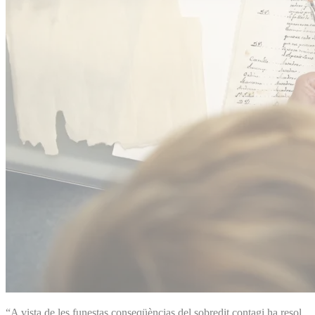
“A vista de les funestas conseqüèncias del sobredit contagi ha resol