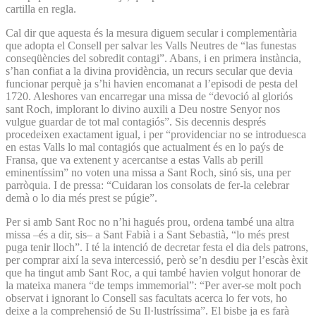
cartilla en regla.
Cal dir que aquesta és la mesura diguem secular i complementària
que adopta el Consell per salvar les Valls Neutres de “las funestas
conseqüències del sobredit contagi”. Abans, i en primera instància,
s’han confiat a la divina providència, un recurs secular que devia
funcionar perquè ja s’hi havien encomanat a l’episodi de pesta del
1720. Aleshores van encarregar una missa de “devoció al gloriós
sant Roch, implorant lo divino auxili a Deu nostre Senyor nos
vulgue guardar de tot mal contagiós”. Sis decennis després
procedeixen exactament igual, i per “providenciar no se introduesca
en estas Valls lo mal contagiós que actualment és en lo paýs de
Fransa, que va extenent y acercantse a estas Valls ab perill
eminentíssim” no voten una missa a Sant Roch, sinó sis, una per
parròquia. I de pressa: “Cuidaran los consolats de fer-la celebrar
demà o lo dia més prest se púgie”.
Per si amb Sant Roc no n’hi hagués prou, ordena també una altra
missa –és a dir, sis– a Sant Fabià i a Sant Sebastià, “lo més prest
puga tenir lloch”. I té la intenció de decretar festa el dia dels patrons,
per comprar així la seva intercessió, però se’n desdiu per l’escàs èxit
que ha tingut amb Sant Roc, a qui també havien volgut honorar de
la mateixa manera “de temps immemorial”: “Per aver-se molt poch
observat i ignorant lo Consell sas facultats acerca lo fer vots, ho
deixe a la comprehensió de Su Il·lustríssima”. El bisbe ja es farà