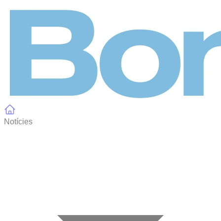
Panell de gestió de galetes
Notícies