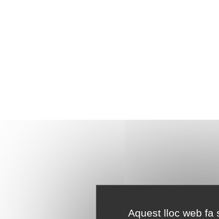
Aquest lloc web fa s