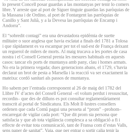
lo present Concell posar guardas a las montanyas per tenir lo comers
libre. Y arreste que al port de Siguer tinguie guardas las paròquias de
la Massana i de Ordino, al port de Fontargent las parròquias de
Canillo y Sant Julià, y a la Devesa las parròquias de Encamp i
Andorra”.
El “sobredit contagi” era una devastadora epidèmia de suette
militaire o suor anglesa que havia esclatat a finals del 1781 a Tolosa
i que ràpidament es va escampar per tot el sud-est de França deixant
un reguerol de milers de morts. Al maig trucava a les portes de casa
nostra i el Consell General prenia les mesures habituals en aquests
casos: tancar els ports de muntanya amb pany, clau i homes armats.
No era la primera vegada; dues generacions abans, el 1729, s’havia
declarat un brot de pesta a Marsella i la reacció va ser exactament la
mateixa: cordó sanitari als passos de muntanya.
Ho sabem per l’entrada corresponent al 26 de maig del 1782 del
Llibre IV d’actes del Consell General –el volum perdut i ressuscitat,
recordin– que des de dilluns es pot consultar reglamentàriament
transcrit al portal de Sindicatura. Els Molt Il·lustres consellers
ordenen que cada Comú pagui una pesseta al “prom” –prohom–
encarregat de vigilar cada port: “Que dit prom sia persona que
satisfacia y que ab tota vigilància complesca a sa obligació a fi i
effecte de evitar tota comunicació, tant de Fransa com d’estas Valls,
sens paper de sanitat”. Vaja, que per entrar o sortir calia tenir la