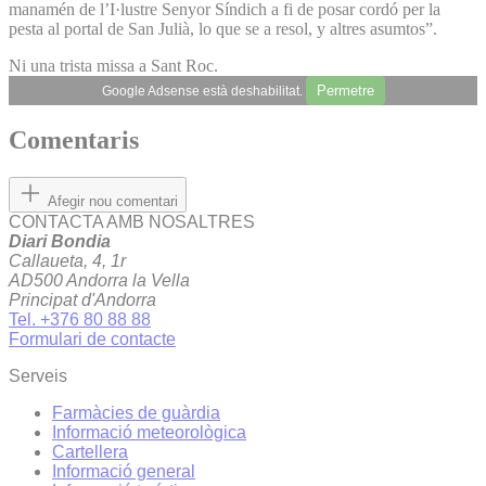
manamén de l’I·lustre Senyor Síndich a fi de posar cordó per la
pesta al portal de San Julià, lo que se a resol, y altres asumtos”.
Ni una trista missa a Sant Roc.
Permetre
Google Adsense està deshabilitat.
Comentaris
Afegir nou comentari
CONTACTA AMB NOSALTRES
Diari Bondia
Callaueta, 4, 1r
AD500 Andorra la Vella
Principat d'Andorra
Tel. +376 80 88 88
Formulari de contacte
Serveis
Farmàcies de guàrdia
Informació meteorològica
Cartellera
Informació general