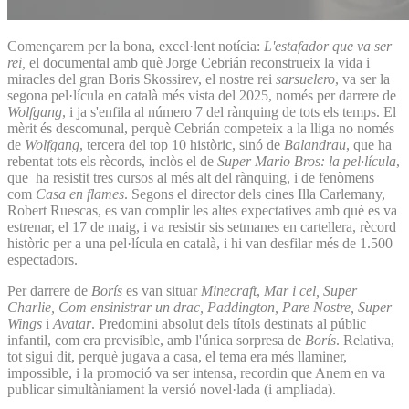
Començarem per la bona, excel·lent notícia:
L'estafador que va ser
rei,
el documental amb què Jorge Cebrián reconstrueix la vida i
miracles del gran Boris Skossirev, el nostre rei
sarsuelero
, va ser la
segona pel·lícula en català més vista del 2025, només per darrere de
Wolfgang
, i ja s'enfila al número 7 del rànquing de tots els temps. El
mèrit és descomunal, perquè Cebrián competeix a la lliga no només
de
Wolfgang
, tercera del top 10 històric, sinó de
Balandrau
, que ha
rebentat tots els rècords, inclòs el de
Super Mario Bros: la pel·lícula
,
que ha resistit tres cursos al més alt del rànquing, i de fenòmens
com
Casa en flames
. Segons el director dels cines Illa Carlemany,
Robert Ruescas, es van complir les altes expectatives amb què es va
estrenar, el 17 de maig, i va resistir sis setmanes en cartellera, rècord
històric per a una pel·lícula en català, i hi van desfilar més de 1.500
espectadors.
Per darrere de
Borís
es van situar
Minecraft
,
Mar i cel, Super
Charlie, Com ensinistrar un drac, Paddington, Pare Nostre, Super
Wings
i
Avatar
. Predomini absolut dels títols destinats al públic
infantil, com era previsible, amb l'única sorpresa de
Borís
. Relativa,
tot sigui dit, perquè jugava a casa, el tema era més llaminer,
impossible, i la promoció va ser intensa, recordin que Anem en va
publicar simultàniament la versió novel·lada (i ampliada).