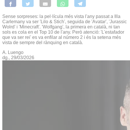
Sense sorpreses: la pel·lícula més vista l'any passat a Illa
Carlemany va ser 'Lilo & Stich', seguida de 'Avatar', 'Jurassic
Wolrd' i 'Minecraft'. 'Wolfgang', la primera en català, ni tan
sols es cola en el Top 10 de l'any. Però atenció: 'L'estafador
que va ser rei' es va enfilar al número 2 i és la setena més
vista de sempre del rànquing en català.
A. Luengo
dg., 29/03/2026