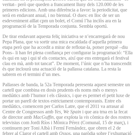
veritat– però que queden a francament lluny dels 120.000 de les
primeres edicions. Amb una diferència a favor: la periodicitat, que
serà en endavant anual, i no biennal. O dues: en lloc de ser un
esdeveniment aïllat cpm un bolet, el Comú l’ha inclòs ara en la
programació de la Temporada conjunta. Sembla oportú.
De tirar endavant aquesta feliç iniciativa se n’encarregarà de nou
Pepa Plana, que va sortir una mica escaldada d’aquella primera
etapa però que ha accedit a mirar de reflotar-la, potser perquè –diu
Pons– li han fet plena confiança per configurar la programació: “Ella
és qui en sap i qui té els contactes, així que ens entregarà el festival
clau en mà, amb tot tancat”. De moment, l’únic que n’ha transcendit
és que inclourà una actuació de la pallassa catalana. La resta la
sabrem en el termini d’un mes.
Pallasses de banda, la 52a Temporada peresenta aquest semestre un
cartell que combina en dosis prudents els noms més o menys
mediàtics amb l’humor i els clàssics, i que es permet el petit luxe de
portar un parell de textos estrictament contemporanis. Entre els
mediàtics, comencem per Carlos Latre, que el 2011 va arrasar al
Centre de Congressos amb
Yes, We Spain
i que ara trna en la fecat
de director amb
MacGuffin
, que explota la
vis
còmica de dos rostres
televisius com Jordi Ríos i Mònica Pérez (Comunal, 15 de març), i
continuem per Toni Albà i Fermí Fernández, que obren el 2 de
febrer al Claror el cartell amb
Ossos
, una paròdia sobre l’exhumació