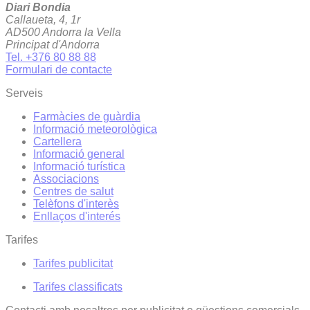
Diari Bondia
Callaueta, 4, 1r
AD500 Andorra la Vella
Principat d'Andorra
Tel. +376 80 88 88
Formulari de contacte
Serveis
Farmàcies de guàrdia
Informació meteorològica
Cartellera
Informació general
Informació turística
Associacions
Centres de salut
Telèfons d'interès
Enllaços d'interés
Tarifes
Tarifes publicitat
Tarifes classificats