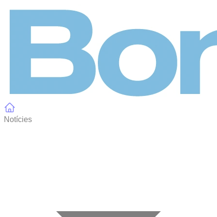
Panell de gestió de galetes
Notícies