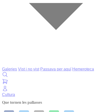
Galeries
Vist i no vist
Passava per aquí
Hemeroteca
Cultura
Que tornen les pallasses