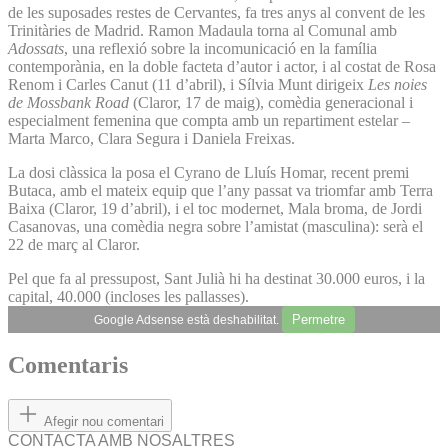
de les suposades restes de Cervantes, fa tres anys al convent de les
Trinitàries de Madrid. Ramon Madaula torna al Comunal amb
Adossats
, una reflexió sobre la incomunicació en la família
contemporània, en la doble facteta d’autor i actor, i al costat de Rosa
Renom i Carles Canut (11 d’abril), i Sílvia Munt dirigeix
Les noies
de Mossbank Road
(Claror, 17 de maig), comèdia generacional i
especialment femenina que compta amb un repartiment estelar –
Marta Marco, Clara Segura i Daniela Freixas.
La dosi clàssica la posa el Cyrano de Lluís Homar, recent premi
Butaca, amb el mateix equip que l’any passat va triomfar amb Terra
Baixa (Claror, 19 d’abril), i el toc modernet, Mala broma, de Jordi
Casanovas, una comèdia negra sobre l’amistat (masculina): serà el
22 de març al Claror.
Pel que fa al pressupost, Sant Julià hi ha destinat 30.000 euros, i la
capital, 40.000 (incloses les pallasses).
Permetre
Google Adsense està deshabilitat.
Comentaris
Afegir nou comentari
CONTACTA AMB NOSALTRES