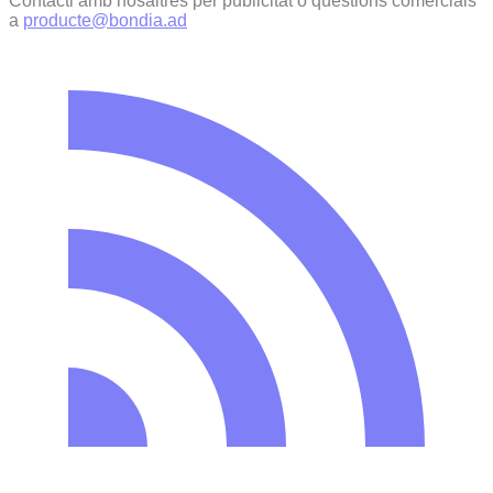
Contacti amb nosaltres per publicitat o qüestions comercials
a
producte@bondia.ad