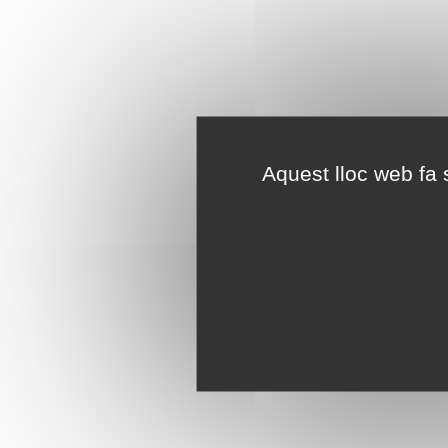
Aquest lloc web fa s