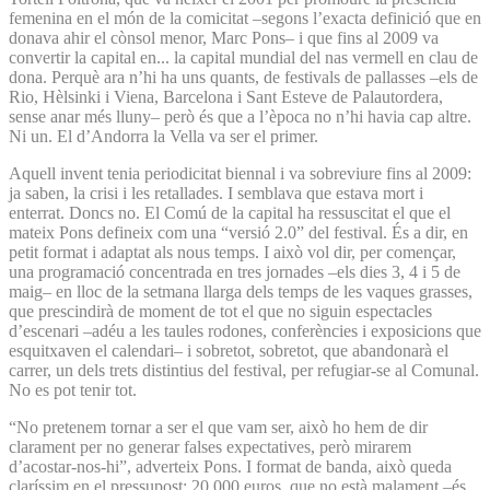
femenina en el món de la comicitat –segons l’exacta definició que en
donava ahir el cònsol menor, Marc Pons– i que fins al 2009 va
convertir la capital en... la capital mundial del nas vermell en clau de
dona. Perquè ara n’hi ha uns quants, de festivals de pallasses –els de
Rio, Hèlsinki i Viena, Barcelona i Sant Esteve de Palautordera,
sense anar més lluny– però és que a l’època no n’hi havia cap altre.
Ni un. El d’Andorra la Vella va ser el primer.
Aquell invent tenia periodicitat biennal i va sobreviure fins al 2009:
ja saben, la crisi i les retallades. I semblava que estava mort i
enterrat. Doncs no. El Comú de la capital ha ressuscitat el que el
mateix Pons defineix com una “versió 2.0” del festival. És a dir, en
petit format i adaptat als nous temps. I això vol dir, per començar,
una programació concentrada en tres jornades –els dies 3, 4 i 5 de
maig– en lloc de la setmana llarga dels temps de les vaques grasses,
que prescindirà de moment de tot el que no siguin espectacles
d’escenari –adéu a les taules rodones, conferències i exposicions que
esquitxaven el calendari– i sobretot, sobretot, que abandonarà el
carrer, un dels trets distintius del festival, per refugiar-se al Comunal.
No es pot tenir tot.
“No pretenem tornar a ser el que vam ser, això ho hem de dir
clarament per no generar falses expectatives, però mirarem
d’acostar-nos-hi”, adverteix Pons. I format de banda, això queda
claríssim en el pressupost: 20.000 euros, que no està malament –és