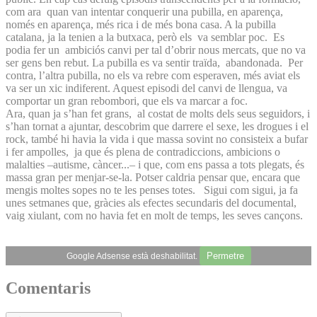
com ara quan van intentar conquerir una pubilla, en aparença,
només en aparença, més rica i de més bona casa. A la pubilla
catalana, ja la tenien a la butxaca, però els va semblar poc. Es
podia fer un ambiciós canvi per tal d’obrir nous mercats, que no va
ser gens ben rebut. La pubilla es va sentir traïda, abandonada. Per
contra, l’altra pubilla, no els va rebre com esperaven, més aviat els
va ser un xic indiferent. Aquest episodi del canvi de llengua, va
comportar un gran rebombori, que els va marcar a foc.
Ara, quan ja s’han fet grans, al costat de molts dels seus seguidors, i
s’han tornat a ajuntar, descobrim que darrere el sexe, les drogues i el
rock, també hi havia la vida i que massa sovint no consisteix a bufar
i fer ampolles, ja que és plena de contradiccions, ambicions o
malalties –autisme, càncer...– i que, com ens passa a tots plegats, és
massa gran per menjar-se-la. Potser caldria pensar que, encara que
mengis moltes sopes no te les penses totes. Sigui com sigui, ja fa
unes setmanes que, gràcies als efectes secundaris del documental,
vaig xiulant, com no havia fet en molt de temps, les seves cançons.
Permetre
Google Adsense està deshabilitat.
Comentaris