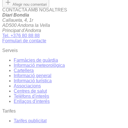
Afegir nou comentari
CONTACTA AMB NOSALTRES
Diari Bondia
Callaueta, 4, 1r
AD500 Andorra la Vella
Principat d'Andorra
Tel. +376 80 88 88
Formulari de contacte
Serveis
Farmàcies de guàrdia
Informació meteorològica
Cartellera
Informació general
Informació turística
Associacions
Centres de salut
Telèfons d'interès
Enllaços d'interés
Tarifes
Tarifes publicitat