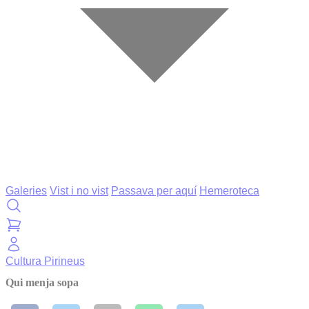
Galeries
Vist i no vist
Passava per aquí
Hemeroteca
Cultura
Pirineus
Qui menja sopa