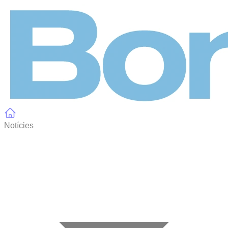
Panell de gestió de galetes
Notícies