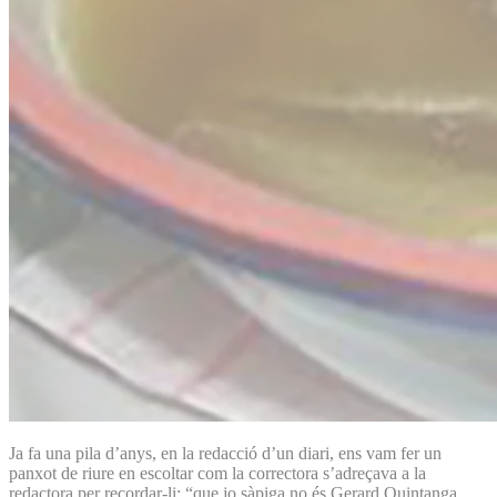
Ja fa una pila d’anys, en la redacció d’un diari, ens vam fer un
panxot de riure en escoltar com la correctora s’adreçava a la
redactora per recordar-li: “que jo sàpiga no és Gerard Quintanga,