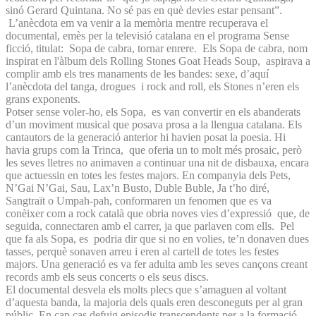
sinó Gerard Quintana. No sé pas en què devies estar pensant”.
L’anècdota em va venir a la memòria mentre recuperava el
documental, emès per la televisió catalana en el programa Sense
ficció, titulat: Sopa de cabra, tornar enrere. Els Sopa de cabra, nom
inspirat en l'àlbum dels Rolling Stones Goat Heads Soup, aspirava a
complir amb els tres manaments de les bandes: sexe, d’aquí
l’anècdota del tanga, drogues i rock and roll, els Stones n’eren els
grans exponents.
Potser sense voler-ho, els Sopa, es van convertir en els abanderats
d’un moviment musical que posava prosa a la llengua catalana. Els
cantautors de la generació anterior hi havien posat la poesia. Hi
havia grups com la Trinca, que oferia un to molt més prosaic, però
les seves lletres no animaven a continuar una nit de disbauxa, encara
que actuessin en totes les festes majors. En companyia dels Pets,
N’Gai N’Gai, Sau, Lax’n Busto, Duble Buble, Ja t’ho diré,
Sangtraït o Umpah-pah, conformaren un fenomen que es va
conèixer com a rock català que obria noves vies d’expressió que, de
seguida, connectaren amb el carrer, ja que parlaven com ells. Pel
que fa als Sopa, es podria dir que si no en volies, te’n donaven dues
tasses, perquè sonaven arreu i eren al cartell de totes les festes
majors. Una generació es va fer adulta amb les seves cançons creant
records amb els seus concerts o els seus discs.
El documental desvela els molts plecs que s’amaguen al voltant
d’aquesta banda, la majoria dels quals eren desconeguts per al gran
públic. En cap cas defuig episodis transcendents per a la formació,