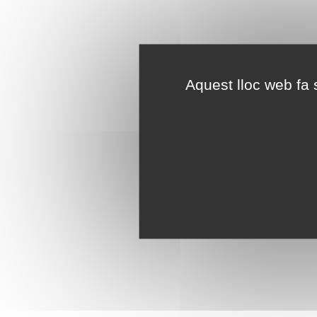
Aquest lloc web fa s