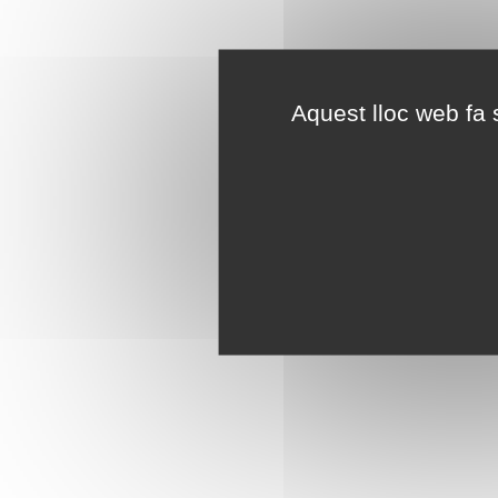
Aquest lloc web fa s