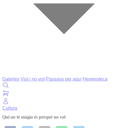
Galeries
Vist i no vist
Passava per aquí
Hemeroteca
Cultura
Qui no té màgia és perquè no vol