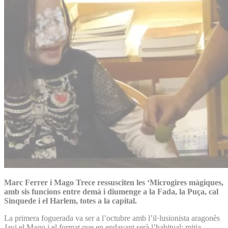
Marc Ferrer i Mago Trece ressusciten les ‘Microgires màgiques,
amb sis funcions entre demà i diumenge a la Fada, la Puça, cal
Sinquede i el Harlem, totes a la capital.
La primera foguerada va ser a l’octubre amb l’il·lusionista aragonès
Javi el Mago i el format que en endavant serà l’habitual: mitja