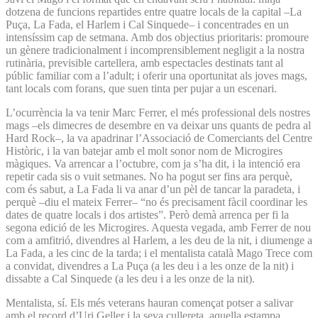
dotzena de funcions repartides entre quatre locals de la capital –La
Puça, La Fada, el Harlem i Cal Sinquede– i concentrades en un
intensíssim cap de setmana. Amb dos objectius prioritaris: promoure
un gènere tradicionalment i incomprensiblement negligit a la nostra
rutinària, previsible cartellera, amb espectacles destinats tant al
públic familiar com a l’adult; i oferir una oportunitat als joves mags,
tant locals com forans, que suen tinta per pujar a un escenari.
L’ocurrència la va tenir Marc Ferrer, el més professional dels nostres
mags –els dimecres de desembre en va deixar uns quants de pedra al
Hard Rock–, la va apadrinar l’Associació de Comerciants del Centre
Històric, i la van batejar amb el molt sonor nom de Microgires
màgiques. Va arrencar a l’octubre, com ja s’ha dit, i la intenció era
repetir cada sis o vuit setmanes. No ha pogut ser fins ara perquè,
com és sabut, a La Fada li va anar d’un pèl de tancar la paradeta, i
perquè –diu el mateix Ferrer– “no és precisament fàcil coordinar les
dates de quatre locals i dos artistes”. Però demà arrenca per fi la
segona edició de les Microgires. Aquesta vegada, amb Ferrer de nou
com a amfitrió, divendres al Harlem, a les deu de la nit, i diumenge a
La Fada, a les cinc de la tarda; i el mentalista català Mago Trece com
a convidat, divendres a La Puça (a les deu i a les onze de la nit) i
dissabte a Cal Sinquede (a les deu i a les onze de la nit).
Mentalista, sí. Els més veterans hauran començat potser a salivar
amb el record d’Uri Geller i la seva cullereta, aquella estampa