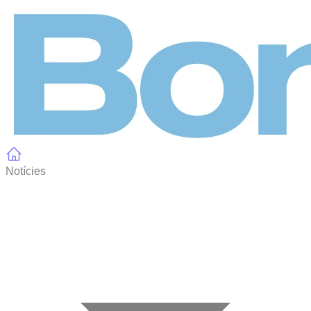
Panell de gestió de galetes
Notícies