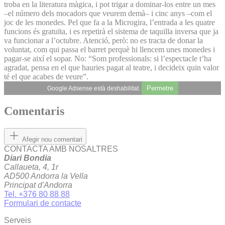
troba en la literatura màgica, i pot trigar a dominar-los entre un mes
–el número dels mocadors que veurem demà– i cinc anys –com el
joc de les monedes. Pel que fa a la Microgira, l’entrada a les quatre
funcions és gratuïta, i es repetirà el sistema de taquilla inversa que ja
va funcionar a l’octubre. Atenció, però: no es tracta de donar la
voluntat, com qui passa el barret perquè hi llencem unes monedes i
pagar-se així el sopar. No: “Som professionals: si l’espectacle t’ha
agradat, pensa en el que hauries pagat al teatre, i decideix quin valor
té el que acabes de veure”.
Permetre
Google Adsense està deshabilitat.
Comentaris
Afegir nou comentari
CONTACTA AMB NOSALTRES
Diari Bondia
Callaueta, 4, 1r
AD500 Andorra la Vella
Principat d'Andorra
Tel. +376 80 88 88
Formulari de contacte
Serveis