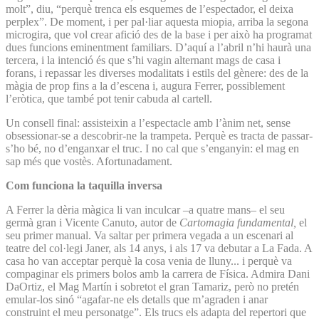
molt”, diu, “perquè trenca els esquemes de l’espectador, el deixa
perplex”. De moment, i per pal·liar aquesta miopia, arriba la segona
microgira, que vol crear afició des de la base i per això ha programat
dues funcions eminentment familiars. D’aquí a l’abril n’hi haurà una
tercera, i la intenció és que s’hi vagin alternant mags de casa i
forans, i repassar les diverses modalitats i estils del gènere: des de la
màgia de prop fins a la d’escena i, augura Ferrer, possiblement
l’eròtica, que també pot tenir cabuda al cartell.
Un consell final: assisteixin a l’espectacle amb l’ànim net, sense
obsessionar-se a descobrir-ne la trampeta. Perquè es tracta de passar-
s’ho bé, no d’enganxar el truc. I no cal que s’enganyin: el mag en
sap més que vostès. Afortunadament.
Com funciona la taquilla inversa
A Ferrer la dèria màgica li van inculcar –a quatre mans– el seu
germà gran i Vicente Canuto, autor de
Cartomagia fundamental,
el
seu primer manual. Va saltar per primera vegada a un escenari al
teatre del col·legi Janer, als 14 anys, i als 17 va debutar a La Fada. A
casa ho van acceptar perquè la cosa venia de lluny... i perquè va
compaginar els primers bolos amb la carrera de Física. Admira Dani
DaOrtiz, el Mag Martín i sobretot el gran Tamariz, però no pretén
emular-los sinó “agafar-ne els detalls que m’agraden i anar
construint el meu personatge”. Els trucs els adapta del repertori que