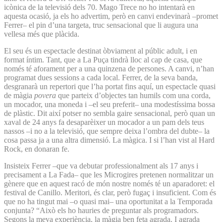
icònica de la televisió dels 70. Mago Trece no ho intentarà en
aquesta ocasió, ja els ho advertim, però en canvi endevinarà –promet
Ferrer– el pin d’una targeta, truc sensacional que li augura una
vellesa més que plàcida.
El seu és un espectacle destinat òbviament al públic adult, i en
format íntim. Tant, que a La Puça tindrà lloc al cap de casa, que
només té aforament per a una quinzena de persones. A canvi, n’han
programat dues sessions a cada local. Ferrer, de la seva banda,
desgranarà un repertori que l’ha portat fins aquí, un espectacle quasi
de màgia
povera
que parteix d’objectes tan humils com una corda,
un mocador, una moneda i –el seu preferit– una modestíssima bossa
de plàstic. Dit així potser no sembla gaire sensacional, però quan un
xaval de 24 anys fa desaparèixer un mocador a un pam dels teus
nassos –i no a la televisió, que sempre deixa l’ombra del dubte– la
cosa passa ja a una altra dimensió. La màgica. I si l’han vist al Hard
Rock, en donaran fe.
Insisteix Ferrer –que va debutar professionalment als 17 anys i
precisament a La Fada– que les Microgires pretenen normalitzar un
gènere que en aquest racó de món nostre només té un aparadoret: el
festival de Canillo. Meritori, és clar, però fugaç i insuficient. Com és
que no ha tingut mai –o quasi mai– una oportunitat a la Temporada
conjunta? “Això els ho hauries de preguntar als programadors.
Segons la meva experiència, la màgia ben feta agrada. I agrada