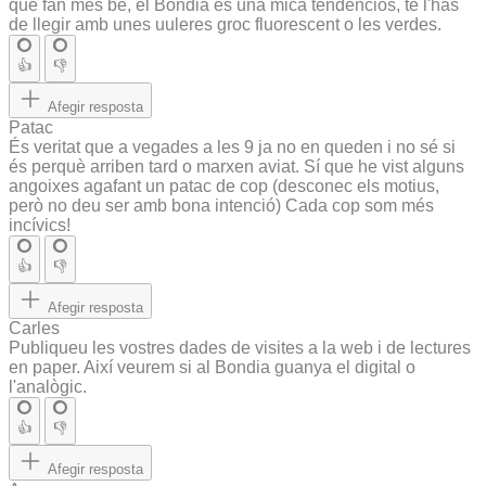
que fan més bé, el Bondia és una mica tendenciós, te l'has
de llegir amb unes uuleres groc fluorescent o les verdes.
👍
👎
Afegir resposta
Patac
És veritat que a vegades a les 9 ja no en queden i no sé si
és perquè arriben tard o marxen aviat. Sí que he vist alguns
angoixes agafant un patac de cop (desconec els motius,
però no deu ser amb bona intenció) Cada cop som més
incívics!
👍
👎
Afegir resposta
Carles
Publiqueu les vostres dades de visites a la web i de lectures
en paper. Així veurem si al Bondia guanya el digital o
l'analògic.
👍
👎
Afegir resposta