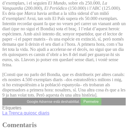
d’exemplars, i el seguien
El Mundo
, sobre els 250.000,
La
Vanguardia
(200.000),
El Periódico
(150.000) i l’
ABC
(125.000).
Es deia que
Marca
havia arribat a la xifra sideral d’un milió
d’exemplars! Avui, tan sols El País supera els 50.000 exemplars.
Intentin recordar quant fa que no veuen pel carrer un vianant amb un
diari (que no sigui el Bondia) sota el braç. I l’edat d’aquest heroic
espècimen. Amb això intento dir, senyor repartidor, que el lector de
paper –i el paper mateix– és una espècie en extinció, sí, però només
demana que li deixin el seu diari a l’hora. A primera hora, com s’ha
fet tota la vida. No ajudi a accelerar-ne el decés, no sigui que un dia
els quiosquers es cansin d’obrir a les 8 del matí per guanyar-hi sis
euros, sis. Llavors jo potser em quedaré sense diari, i vostè sense
feina.
[Consti que no parlo del Bondia, que es distribueix per altres canals:
els nostres 4.500 exemplars diaris –dos estratosfèrics milions i mig,
si ho extrapoléssim a la població espanyola– els trobaran als
dispensadors a primera hora: nosaltres, sí. Una altra cosa és que a les
9 ja han volat tots. Però aquesta és una altra història].
Permetre
Google Adsense està deshabilitat.
Etiquetes
La Trenca
quiosc
diaris
Comentaris