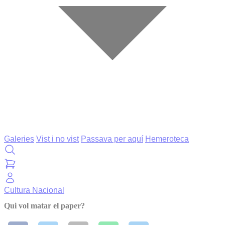
Galeries
Vist i no vist
Passava per aquí
Hemeroteca
Cultura
Nacional
Qui vol matar el paper?