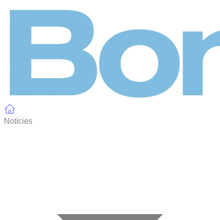
Panell de gestió de galetes
Notícies