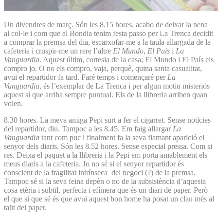
Un divendres de març. Són les 8.15 hores, acabo de deixar la nena
al col·le i com que al Bondia tenim festa passo per La Trenca decidit
a comprar la premsa del dia, escarxofar-me a la taula allargada de la
cafeteria i cruspir-me un rere l’altre
El Mundo
,
El País
i
La
Vanguardia
. Aquest últim, cortesia de la casa; El Mundo i El País els
compro jo. O no els compro, vaja, perquè, quina santa casualitat,
avui el repartidor fa tard. Faré temps i començaré per
La
Vanguardia
, és l’exemplar de La Trenca i per algun motiu misteriós
aquest sí que arriba sempre puntual. Els de la llibreria arriben quan
volen.
8.30 hores. La meva amiga Pepi surt a fer el cigarret. Sense notícies
del repartidor, diu. Tampoc a les 8.45. Em faig allargar
La
Vanguardia
tant com puc i finalment fa la seva flamant aparició el
senyor dels diaris. Són les 8.52 hores. Sense especial pressa. Com si
res. Deixa el paquet a la llibreria i la Pepi em porta amablement els
meus diaris a la cafeteria. Jo no sé si el senyor repartidor és
conscient de la fragilitat intrínseca del negoci (?) de la premsa.
Tampoc sé si la seva feina depèn o no de la subsistència d’aquesta
cosa etèria i subtil, perfecta i efímera que és un diari de paper. Però
el que sí que sé és que avui aquest bon home ha posat un clau més al
taüt del paper.