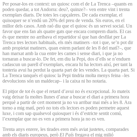
Per posar-los en context: un quiosc com el de La Trenca –quants en
poden quedar, a tot Andorra: deu?, quinze?– ven entre vint i trenta
exemplars diaris. De totes les capçaleres. De cada exemplar, el
quisoquer se n’endú un 20% del preu de venda. Sis euros, en el
millor dels casos. Amb raó diu que el quiosc és un servei social. Un
favor que ens fan als quatre gats que encara comprem diaris. El cas
és que mentre no arribava el repartidor sí que han desfilat per La
Trenca tres lectors habituals, els més matiners –tot i que, se’n pot dir
amb propietat matiners, quan estem parlant de les 8 del matí?–, que
han marxat amb la cua entre les cames i sense diari, i que ja no
tornaran a buscar-lo. De fet, em diu la Pepi, dos d’ells se n’enduen
cadascun un parell d’exemplars, encara hi ha lectors així, per tant la
tonteria avui ha perdut la quarta part de les vendes. La quarta part. Si
La Trenca tanqués el quiosc la Pepi tindria molta menys feina –les
devolucions són un maldecap– i la caixa ni ho notaria.
El pitjor de tot és que el retard d’avui no és excepcional. Jo mateix
vaig deixar fa moltes llunes d’anar a buscar el diari a primera hora
perquè a partir de cert moment ja no va arribar mai més a les 8. Ara
torno a mig matí, però no tots els lectors es poden permetre aquest
luxe, i com sap qualsevol quiosquer i és d’estricte sentit comú,
l’exemplar que no es ven a primera hora ja no es ven.
Trenta anys enrere, les tirades eren més aviat justetes, comparades
amb els diaris europeus, però
El País
fregava el mig milió