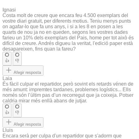
Ignasi
Costa molt de creure que encara feu 4.500 exemplars del
vostre diari gratuit, per diferents motius. Teniu menys punts
on agafar-lo que fa uns anys, i si a les 8 en posen a les
quarts de nou ja no en queden, segons les vostres dades
farieu un 10% dels exemplars del Pais, home per tot això és
difícil de creure. Andrés digueu la veritat, l'edició paper està
desapareixen, fins quan la fareu?
👍
👎
Afegir resposta
Laia
És fàcil culpar el repartidor, però sovint els retards vénen de
més amunt: impremtes tardanes, problemes logístics... Ells
només són l’últim pas d’un recorregut que ja coixeja. Potser
caldria mirar més enllà abans de jutjar.
👍
👎
Afegir resposta
Lluis
Encara serà per culpa d'un repartidor que s'adorm que