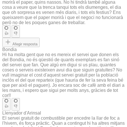
morirà el paper, quins nassos. No hi tindrà també alguna
cosa a veure que la trenca tanqui tots els diumenges, el dia
que oh sorpresa es venen més diaris, i tots els festius? Ens
queixarem que el paper morirà i que el negoci no funcionarà
però no de les poques ganes de treballar.
👍
👎
Afegir resposta
Bondia
Hi ha molta gent que no es mereix el servei que donen els
del Bondia, no és qüestió de quants exemplars es fan sinó
del servei que fan. Que algú em digui si us plau, quantes
coses o serveis existeixen avui dia que siguin gratuïtes? No
vull imaginar el cost d'aquest servei gratuït per la població
inclòs el del que reparteix (que hauria de fer la seva feina bé
que per això el paguen). Jo encara soc de cafè amb el diari a
les mans, i espero que sigui per molts anys, gràcies de tot
cor!!
👍
👎
Llenyador d'Arinsal
El servei gratuït de combustible per encedre la llar de foc a
l'hivern, és força pràctic. Quan a contingut hi ha altres mitjans