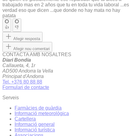
trabajado mas en 2 años que tu en toda tu vida laboral ...es
verdad eso que dicen ...que donde no hay mata no hay
patata
👍
👎
Afegir resposta
Afegir nou comentari
CONTACTA AMB NOSALTRES
Diari Bondia
Callaueta, 4, 1r
AD500 Andorra la Vella
Principat d'Andorra
Tel. +376 80 88 88
Formulari de contacte
Serveis
Farmàcies de guàrdia
Informació meteorològica
Cartellera
Informació general
Informació turística
Associacions