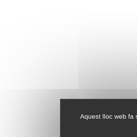
Aquest lloc web fa s