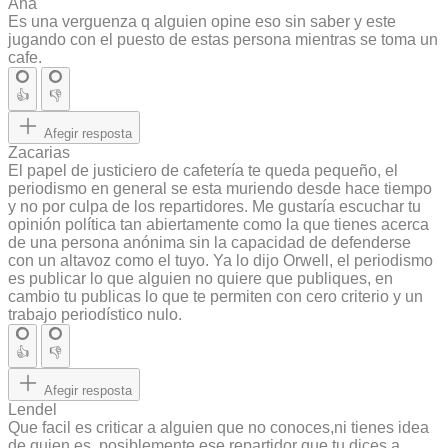
Ana
Es una verguenza q alguien opine eso sin saber y este
jugando con el puesto de estas persona mientras se toma un
cafe.
👍
👎
Afegir resposta
Zacarias
El papel de justiciero de cafetería te queda pequeño, el
periodismo en general se esta muriendo desde hace tiempo
y no por culpa de los repartidores. Me gustaría escuchar tu
opinión política tan abiertamente como la que tienes acerca
de una persona anónima sin la capacidad de defenderse
con un altavoz como el tuyo. Ya lo dijo Orwell, el periodismo
es publicar lo que alguien no quiere que publiques, en
cambio tu publicas lo que te permiten con cero criterio y un
trabajo periodístico nulo.
👍
👎
Afegir resposta
Lendel
Que facil es criticar a alguien que no conoces,ni tienes idea
de quien es ,posiblemente ese repartidor que tu dices a