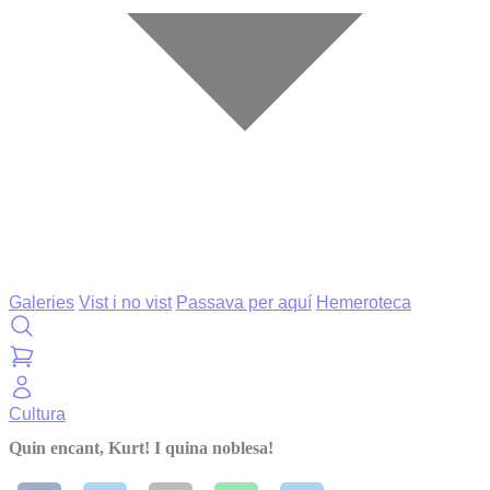
Galeries
Vist i no vist
Passava per aquí
Hemeroteca
Cultura
Quin encant, Kurt! I quina noblesa!