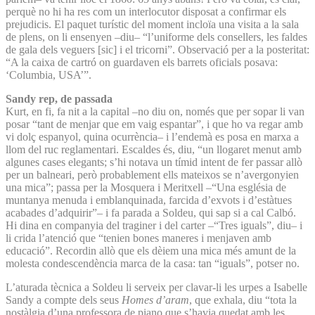
perquè no hi ha res com un interlocutor disposat a confirmar els
prejudicis. El paquet turístic del moment incloïa una visita a la sala
de plens, on li ensenyen –diu– “l’uniforme dels consellers, les faldes
de gala dels veguers [sic] i el tricorni”. Observació per a la posteritat:
“A la caixa de cartró on guardaven els barrets oficials posava:
‘Columbia, USA’”.
Sandy rep, de passada
Kurt, en fi, fa nit a la capital –no diu on, només que per sopar li van
posar “tant de menjar que em vaig espantar”, i que ho va regar amb
vi dolç espanyol, quina ocurrència– i l’endemà es posa en marxa a
llom del ruc reglamentari. Escaldes és, diu, “un llogaret menut amb
algunes cases elegants; s’hi notava un tímid intent de fer passar allò
per un balneari, però probablement ells mateixos se n’avergonyien
una mica”; passa per la Mosquera i Meritxell –“Una església de
muntanya menuda i emblanquinada, farcida d’exvots i d’estàtues
acabades d’adquirir”– i fa parada a Soldeu, qui sap si a cal Calbó.
Hi dina en companyia del traginer i del carter –“Tres iguals”, diu– i
li crida l’atenció que “tenien bones maneres i menjaven amb
educació”. Recordin allò que els dèiem una mica més amunt de la
molesta condescendència marca de la casa: tan “iguals”, potser no.
L’aturada tècnica a Soldeu li serveix per clavar-li les urpes a Isabelle
Sandy a compte dels seus
Homes d’aram
, que exhala, diu “tota la
nostàlgia d’una professora de piano que s’havia quedat amb les