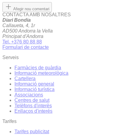
Afegir nou comentari
CONTACTA AMB NOSALTRES
Diari Bondia
Callaueta, 4, 1r
AD500 Andorra la Vella
Principat d'Andorra
Tel. +376 80 88 88
Formulari de contacte
Serveis
Farmàcies de guàrdia
Informació meteorològica
Cartellera
Informació general
Informació turística
Associacions
Centres de salut
Telèfons d'interès
Enllaços d'interés
Tarifes
Tarifes publicitat