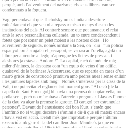
perquè, amb l’adveniment del nazisme, els seus llibres van ser
condemnats a la foguera.
Vagi per endavant que Tucholsky no es limita a descriure
rutinàriament el que veu ni a repassar més o menys d’esma les
institucions del país. Al contrari: sempre que pot amaneix el relat
amb la seva personalíssima cullerada, un to entre condescendent i
foteta que pot sonar un pelet molest a les nostres oïdes. Ho
advertirem de seguida, només arribar a la Seu, on –diu– “un policia
espanyol tornà a agafar el passaport, es va rascar l’orella, agafà un
llibre per aprendre a llegir, n’aprengué les lletres de pressa... i
aleshores ja estava a Andorra!”. La capital, racó de món de mig
miler d’ànimes, la despatxa com “un equip de veïns d’un edifici
qualsevol de la berlinesa Ackerstrasse, que es repartia en cases d’un
marró grisós de construcció primitiva amb pedres nues i sense enlluir
i les juntures tapades amb fang”. Només s’interessa per la Casa de la
Vall, i no pot evitar el reglamentari moment gore: “Al racó [de la
capella de Sant Ermengol] hi havia una premsa de copiar vella; no
podia ser..., però no m’acabava d’atrevir a preguntar. Llavors l’home
de la clau va alçar la premsa: la garotte. El caragol per estrangular
persones”. Davant de l’entusiasme del bon Kurt, s’entén que
l’amfitrió no el vulgui decebre i s’animi a dir-li que ell mateix encara
l’havia vist en acció. Detall més que improbable perquè l’última
execució amb garrot –la del canillenc Juan Mandicó, ja que en
parlem– va tenir lloc el 1860: 65 anys abans! Però va colar, és clar,