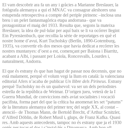
El vam descobrir ara fa un any i gràcies a Marianne Breslauer, la
fotògrafa alemanya a qui el MNAC va consagrar aleshores una
estupenda retrospectiva a compte del periple pirinenc –inclosa una
breu i un pelet fantasmagòrica etapa andorrana– que va
protagonitzar el maig del 1933. Resulta que, segons la mateixa
Breslauer, la idea de pul·lular per aquí baix se li va ocórrer llegint
Ein Pyrenäenbuch, que recollia la sèrie de reportatges en què el
nostre home d’avui, Kurt Tucholsky (Berlín, 1890-Gotemburg,
1935), va convertir els dos mesos que havia dedicat a recórrer les
nostres muntanyes: d’oest a est, començant per Baiona i Biarritz,
acabant a Albi, i passant per Loiola, Roncesvalls, Lourdes i,
naturalment, Andorra.
El que és estrany és que han hagut de passar nou decennis, que no
està malament, perquè el volum vegi la llum en català: la valenciana
editorial Afers n’acaba de publicar
Un llibre dels Pirineus.
Estrany
perquè Tucholsky no és un qualsevol: va ser un dels periodistes
estrella de la república de Weimar. D’origen jueu, veterà de la I
Guerra Mundial, de conviccions més aviat socialistes i vocació
pacifista, forma part del que la crítica ha anomenat les set “patums”
de la literatura alemanya del primer terç del segle XX, al costat –
atenció– de Thomas Mann, de Bertold Brecht, d’Arthur Scnitzler,
d’Alfred Döblin, de Robert Musil i, glups, de Franz Kafka. Quasi
res. Amb aquests antecedents, tampoc no és estrany que ja el 1930
optés per tocar el dos i s’instal·lés a Dinamarca. Amb bon ull,