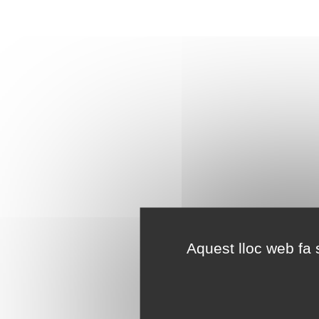
Aquest lloc web fa s