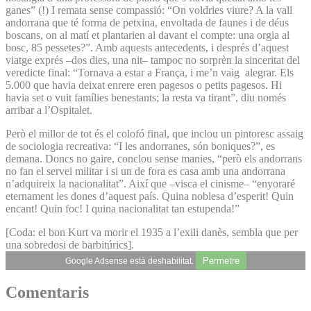
ganes” (!) I remata sense compassió: “On voldries viure? A la vall
andorrana que té forma de petxina, envoltada de faunes i de déus
boscans, on al matí et plantarien al davant el compte: una orgia al
bosc, 85 pessetes?”. Amb aquests antecedents, i després d’aquest
viatge exprés –dos dies, una nit– tampoc no sorprèn la sinceritat del
veredicte final: “Tornava a estar a França, i me’n vaig alegrar. Els
5.000 que havia deixat enrere eren pagesos o petits pagesos. Hi
havia set o vuit famílies benestants; la resta va tirant”, diu només
arribar a l’Ospitalet.
Però el millor de tot és el colofó final, que inclou un pintoresc assaig
de sociologia recreativa: “I les andorranes, són boniques?”, es
demana. Doncs no gaire, conclou sense manies, “però els andorrans
no fan el servei militar i si un de fora es casa amb una andorrana
n’adquireix la nacionalitat”. Així que –visca el cinisme– “enyoraré
eternament les dones d’aquest país. Quina noblesa d’esperit! Quin
encant! Quin foc! I quina nacionalitat tan estupenda!”
[Coda: el bon Kurt va morir el 1935 a l’exili danès, sembla que per
una sobredosi de barbitúrics].
Permetre
Google Adsense està deshabilitat.
Comentaris