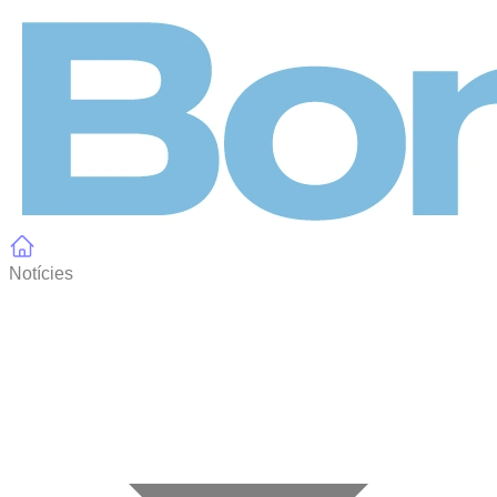
Panell de gestió de galetes
Notícies