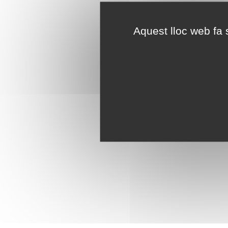
Aquest lloc web fa s