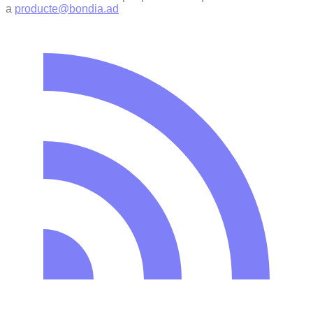
a
producte@bondia.ad