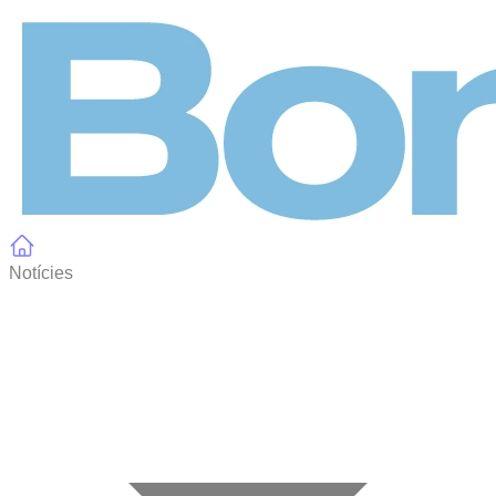
Panell de gestió de galetes
Notícies