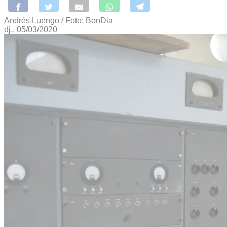
Andrés Luengo / Foto: BonDia
dj., 05/03/2020