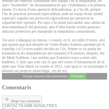
retirada del material contaminat dels equips i de la maquinària, en
unes “bombolles” de desamiantització que s’habilitaran a la primera
planta. Es tracta d’una operació delicadíssima, ja s’ha dit, perquè
l’ha de practicar personal especialitzat, amb un equip tècnic també
especial i seguint uns protocols rigorosíssim per preservar la
seguretat dels operaris. Per això s’hi instal·larà també una cabina de
descontaminació del personal, que d’altra banda vestirà granota i
màscara protectora per manipular la maquinària contaminada.
Tot això s’allargarà sis mesos, i costarà, en fi, un milió d’euros, així
que posem que just després de l’estiu Radio Andorra quedarà per fi
expedita i el Govern podrà decidir-ne l’ús. Primer es va parlar de
traslladar-hi les dependències del ministeri d’Exteriors; després, del
de Medi Ambient, i ara sembla que Exteriors torna a tenir més
butlletes. L’únic que està clar és que del centre d’interpretació de la
ràdio que Toni Martí va vendre el 2012, i pel qual es va encarregar (i
abonar) un projecte museològic, res de res.
Permetre
Google Adsense està deshabilitat.
Comentaris
Afegir nou comentari
CONTACTA AMB NOSALTRES