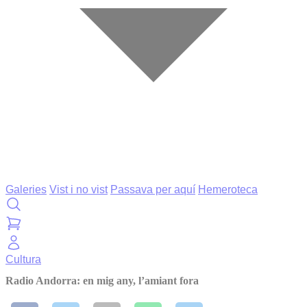
Galeries
Vist i no vist
Passava per aquí
Hemeroteca
Cultura
Radio Andorra: en mig any, l’amiant fora