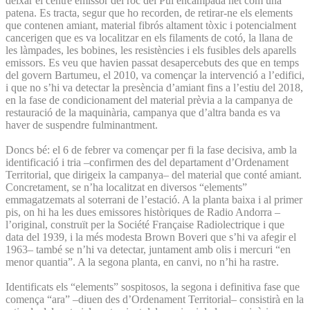
deixar el centre emissor del roc del Pui encampadà net com una
patena. Es tracta, segur que ho recorden, de retirar-ne els elements
que contenen amiant, material fibrós altament tòxic i potencialment
cancerigen que es va localitzar en els filaments de cotó, la llana de
les làmpades, les bobines, les resistències i els fusibles dels aparells
emissors. Es veu que havien passat desapercebuts des que en temps
del govern Bartumeu, el 2010, va començar la intervenció a l’edifici,
i que no s’hi va detectar la presència d’amiant fins a l’estiu del 2018,
en la fase de condicionament del material prèvia a la campanya de
restauració de la maquinària, campanya que d’altra banda es va
haver de suspendre fulminantment.
Doncs bé: el 6 de febrer va començar per fi la fase decisiva, amb la
identificació i tria –confirmen des del departament d’Ordenament
Territorial, que dirigeix la campanya– del material que conté amiant.
Concretament, se n’ha localitzat en diversos “elements”
emmagatzemats al soterrani de l’estació. A la planta baixa i al primer
pis, on hi ha les dues emissores històriques de Radio Andorra –
l’original, construït per la Société Française Radiolectrique i que
data del 1939, i la més modesta Brown Boveri que s’hi va afegir el
1963– també se n’hi va detectar, juntament amb olis i mercuri “en
menor quantia”. A la segona planta, en canvi, no n’hi ha rastre.
Identificats els “elements” sospitosos, la segona i definitiva fase que
comença “ara” –diuen des d’Ordenament Territorial– consistirà en la