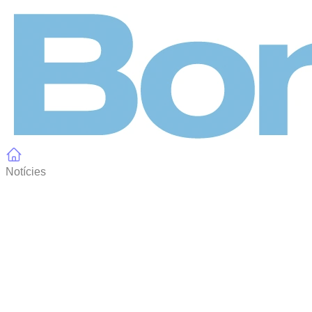
Panell de gestió de galetes
Notícies