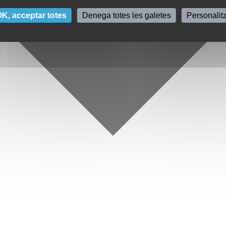
K, acceptar totes
Denega totes les galetes
Personalit