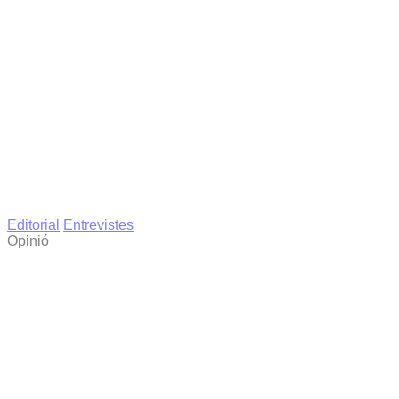
Editorial
Entrevistes
Opinió