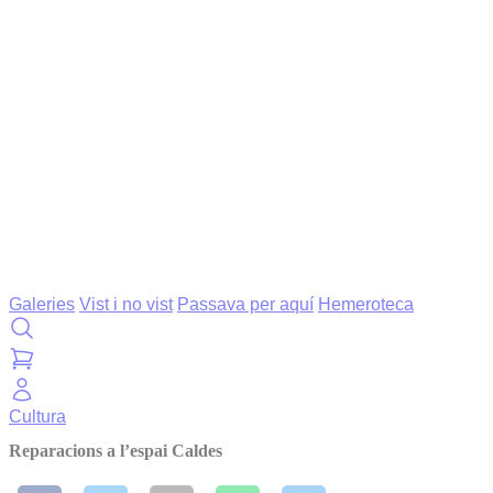
Galeries
Vist i no vist
Passava per aquí
Hemeroteca
Cultura
Reparacions a l’espai Caldes