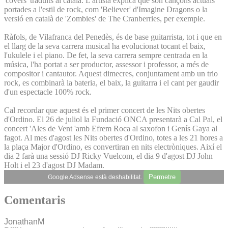
'covers' traduïts al català. L'artista explica que són cançons actuals
portades a l'estil de rock, com 'Believer' d'Imagine Dragons o la
versió en català de 'Zombies' de The Cranberries, per exemple.
Ràfols, de Vilafranca del Penedès, és de base guitarrista, tot i que en
el llarg de la seva carrera musical ha evolucionat tocant el baix,
l'ukulele i el piano. De fet, la seva carrera sempre centrada en la
música, l'ha portat a ser productor, assessor i professor, a més de
compositor i cantautor. Aquest dimecres, conjuntament amb un trio
rock, es combinarà la bateria, el baix, la guitarra i el cant per gaudir
d'un espectacle 100% rock.
Cal recordar que aquest és el primer concert de les Nits obertes
d'Ordino. El 26 de juliol la Fundació ONCA presentarà a Cal Pal, el
concert 'Ales de Vent 'amb Efrem Roca al saxofon i Genís Gaya al
fagot. Al mes d'agost les Nits obertes d'Ordino, totes a les 21 hores a
la plaça Major d'Ordino, es convertiran en nits electròniques. Així el
dia 2 farà una sessió DJ Ricky Vuelcom, el dia 9 d'agost DJ John
Holt i el 23 d'agost DJ Madam.
Permetre
Google Adsense està deshabilitat.
Comentaris
JonathanM