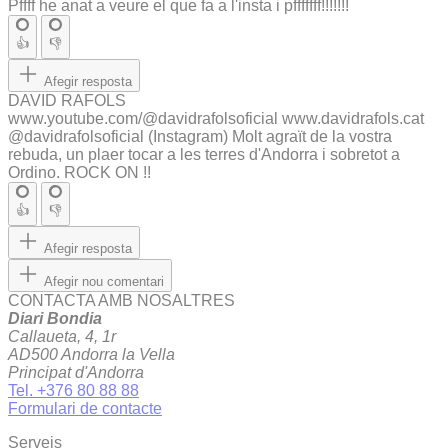
Pffff he anat a veure el que fa a l'insta i pfffffff!!!!!!!
👍
👎
Afegir resposta
DAVID RAFOLS
www.youtube.com/@davidrafolsoficial www.davidrafols.cat
@davidrafolsoficial (Instagram) Molt agraït de la vostra
rebuda, un plaer tocar a les terres d'Andorra i sobretot a
Ordino. ROCK ON !!
👍
👎
Afegir resposta
Afegir nou comentari
CONTACTA AMB NOSALTRES
Diari Bondia
Callaueta, 4, 1r
AD500 Andorra la Vella
Principat d'Andorra
Tel. +376 80 88 88
Formulari de contacte
Serveis