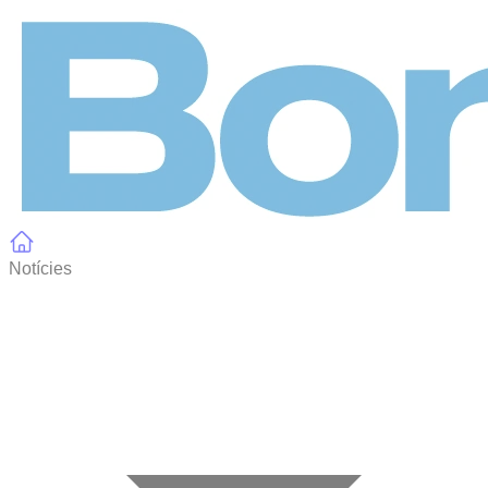
Panell de gestió de galetes
Notícies