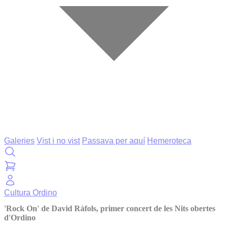
Galeries
Vist i no vist
Passava per aquí
Hemeroteca
Cultura
Ordino
'Rock On' de David Ràfols, primer concert de les Nits obertes
d'Ordino