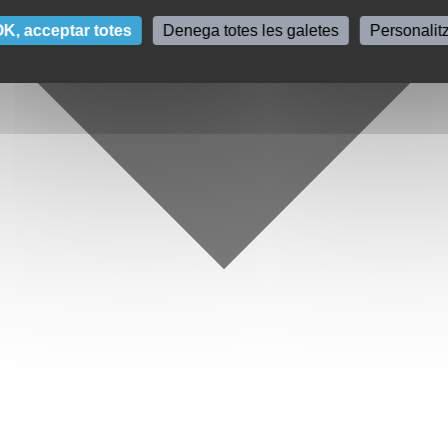
K, acceptar totes
Denega totes les galetes
Personalit