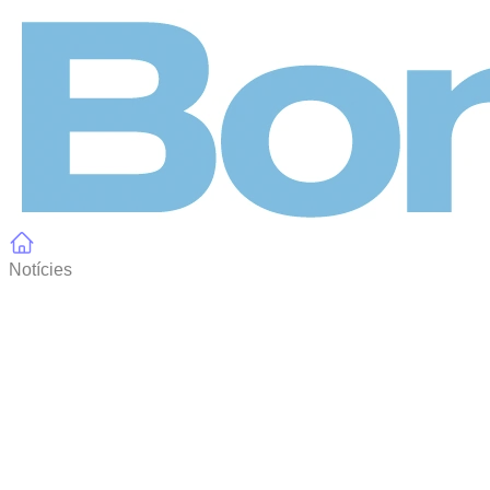
Panell de gestió de galetes
Notícies