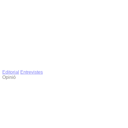
Editorial
Entrevistes
Opinió