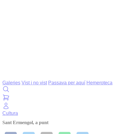
Galeries
Vist i no vist
Passava per aquí
Hemeroteca
Cultura
Sant Ermengol, a punt