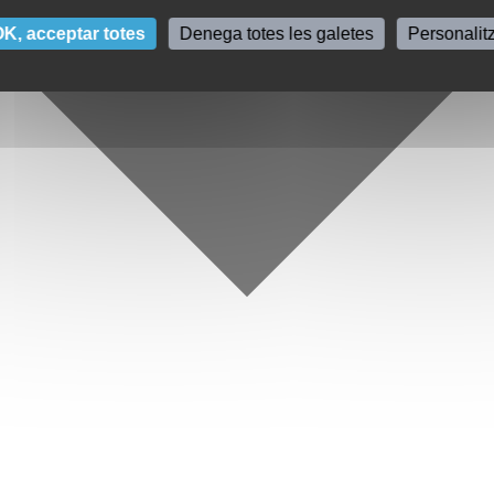
K, acceptar totes
Denega totes les galetes
Personalit