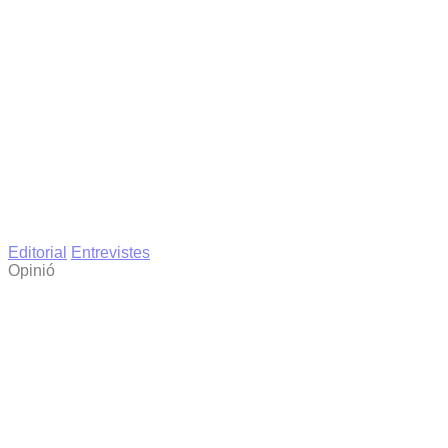
Editorial
Entrevistes
Opinió