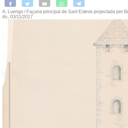
A. Luengo / Façana principal de Sant Esteve projectada per Bru
dv., 03/11/2017