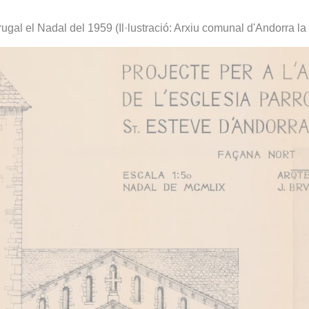
gal el Nadal del 1959 (Il·lustració: Arxiu comunal d'Andorra la 