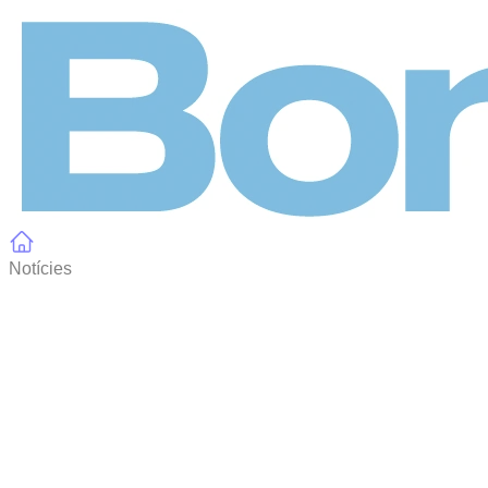
Panell de gestió de galetes
Notícies