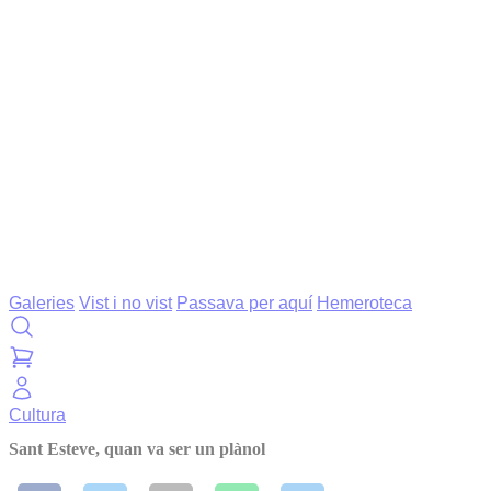
Galeries
Vist i no vist
Passava per aquí
Hemeroteca
Cultura
Sant Esteve, quan va ser un plànol