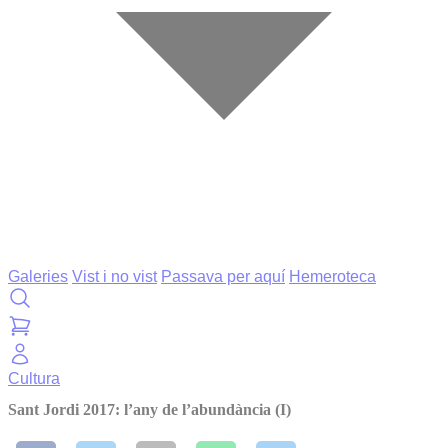
Galeries
Vist i no vist
Passava per aquí
Hemeroteca
Cultura
Sant Jordi 2017: l’any de l’abundància (I)