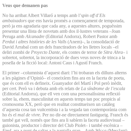
Veus que demanen pas
No ha arribat Albert Villaró a temps amb l’
spin off
d’
Els
ambaixadors
que ens havia promès a començament de temporada,
però ja ens agradaria que cada any, a aquestes altures, poguéssim
presentar una llista de novetats amb dos il·lustres veterans –Joan
Peruga amb
Alcanadre
(Editorial Andorra), Robert Pastor amb
Perdut i altres històries de les Valls
(Anem)–, la consolidació de
David Arrabal com un dels franctiradors de les lletres locals –el
deliri zombi de
Proyecto Dante
, els contes de terror de
Sitra Ahra
– i
sobretot, sobretot, la incorporació de dues veus noves de trinca a la
posella de la ficció local: Antoni Caus i Agustí Franch.
El primer –columnista d’aquest diari: l’hi trobaran els dilluns alterns
a les pàgines d’Opinió– el coneixíem fins ara en la faceta de poeta,
que és com ell es defineix. Guanyador del Martí i Pol però inèdit,
per cert. Però va i debuta amb els relats de
La síndrome de l’escala
(Editorial Andorra), que ell ven com una personalíssima reflexió
sobre la, ehem, masculinitat en aquests temps tan poc propicis al
cromosoma XX, però que en realitat constitueixen un catàleg
d’aquesta cosa tan vuitcentista i a la vegada tan contemporània com
ho és el
mal de vivre
. Per no dir-ne directament fastigueig. Franch és
també gat vell, només que fins ara li sabíem la faceta audiovisual –
guionista, productor i director del Club Piolet– i també escènica –
Fred
, ara a punt de saltar a la pantalla gran–. Amb
Wicca
(Mesclant)