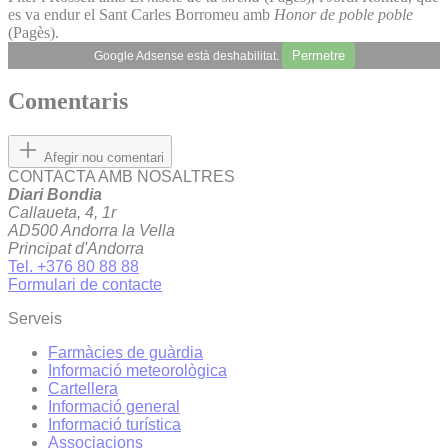
es va endur el Sant Carles Borromeu amb
Honor de poble poble
(Pagès).
Permetre
Google Adsense està deshabilitat.
Comentaris
Afegir nou comentari
CONTACTA AMB NOSALTRES
Diari Bondia
Callaueta, 4, 1r
AD500 Andorra la Vella
Principat d'Andorra
Tel. +376 80 88 88
Formulari de contacte
Serveis
Farmàcies de guàrdia
Informació meteorològica
Cartellera
Informació general
Informació turística
Associacions