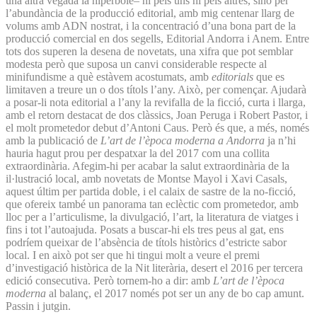
una altra vegada la hipèrbole– ni pels uns ni pels altres, sinó per
l’abundància de la producció editorial, amb mig centenar llarg de
volums amb ADN nostrat, i la concentració d’una bona part de la
producció comercial en dos segells, Editorial Andorra i Anem. Entre
tots dos superen la desena de novetats, una xifra que pot semblar
modesta però que suposa un canvi considerable respecte al
minifundisme a què estàvem acostumats, amb
editorials
que es
limitaven a treure un o dos títols l’any. Això, per començar. Ajudarà
a posar-li nota editorial a l’any la revifalla de la ficció, curta i llarga,
amb el retorn destacat de dos clàssics, Joan Peruga i Robert Pastor, i
el molt prometedor debut d’Antoni Caus. Però és que, a més, només
amb la publicació de
L’art de l’època moderna a Andorra
ja n’hi
hauria hagut prou per despatxar la del 2017 com una collita
extraordinària. Afegim-hi per acabar la salut extraordinària de la
il·lustració local, amb novetats de Montse Mayol i Xavi Casals,
aquest últim per partida doble, i el calaix de sastre de la no-ficció,
que ofereix també un panorama tan eclèctic com prometedor, amb
lloc per a l’articulisme, la divulgació, l’art, la literatura de viatges i
fins i tot l’autoajuda. Posats a buscar-hi els tres peus al gat, ens
podríem queixar de l’absència de títols històrics d’estricte sabor
local. I en això pot ser que hi tingui molt a veure el premi
d’investigació històrica de la Nit literària, desert el 2016 per tercera
edició consecutiva. Però tornem-ho a dir: amb
L’art de l’època
moderna
al balanç, el 2017 només pot ser un any de bo cap amunt.
Passin i jutgin.