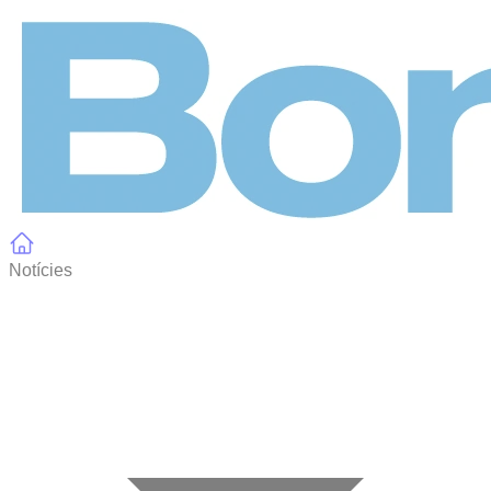
Panell de gestió de galetes
Notícies