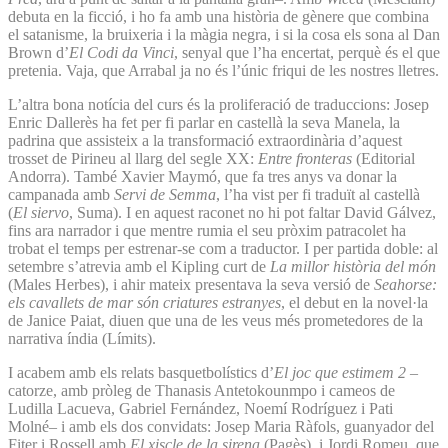
debuta en la ficció, i ho fa amb una història de gènere que combina
el satanisme, la bruixeria i la màgia negra, i si la cosa els sona al Dan
Brown d’
El Codi da Vinci
, senyal que l’ha encertat, perquè és el que
pretenia. Vaja, que Arrabal ja no és l’únic friqui de les nostres lletres.
L’altra bona notícia del curs és la proliferació de traduccions: Josep
Enric Dallerès ha fet per fi parlar en castellà la seva Manela, la
padrina que assisteix a la transformació extraordinària d’aquest
trosset de Pirineu al llarg del segle XX:
Entre fronteras
(Editorial
Andorra). També Xavier Maymó, que fa tres anys va donar la
campanada amb
Servi de Semma
, l’ha vist per fi traduït al castellà
(
El siervo
, Suma). I en aquest raconet no hi pot faltar David Gálvez,
fins ara narrador i que mentre rumia el seu pròxim patracolet ha
trobat el temps per estrenar-se com a traductor. I per partida doble: al
setembre s’atrevia amb el Kipling curt de
La millor història del món
(Males Herbes), i ahir mateix presentava la seva versió de
Seahorse:
els cavallets de mar són criatures estranyes
, el debut en la novel·la
de Janice Paiat, diuen que una de les veus més prometedores de la
narrativa índia (Límits).
I acabem amb els relats basquetbolístics d’
El joc que estimem 2
–
catorze, amb pròleg de Thanasis Antetokounmpo i cameos de
Ludilla Lacueva, Gabriel Fernández, Noemí Rodríguez i Pati
Molné– i amb els dos convidats: Josep Maria Ràfols, guanyador del
Fiter i Rossell amb
El xiscle de la sirena
(Pagès), i Jordi Romeu, que