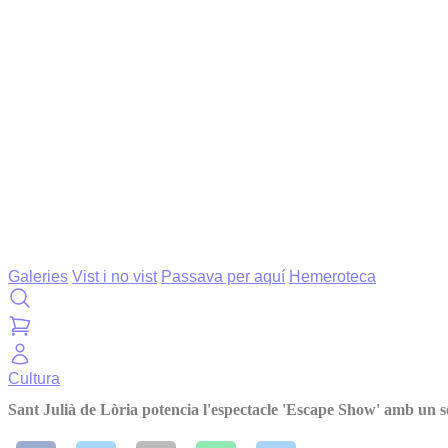
Galeries
Vist i no vist
Passava per aquí
Hemeroteca
Cultura
Sant Julià de Lòria potencia l'espectacle 'Escape Show' amb un s