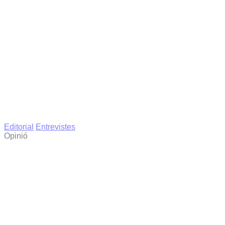
Editorial
Entrevistes
Opinió