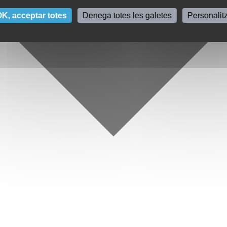
K, acceptar totes
Denega totes les galetes
Personalit