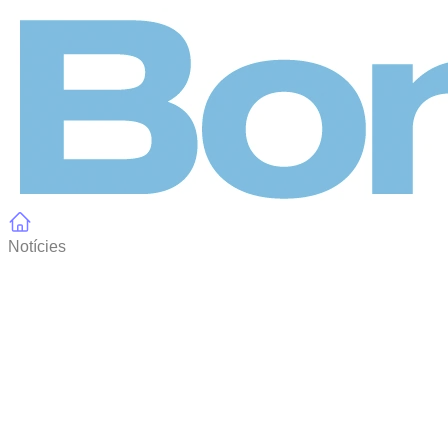
Panell de gestió de galetes
Notícies