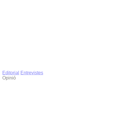
Editorial
Entrevistes
Opinió