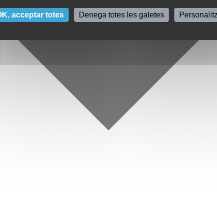
K, acceptar totes
Denega totes les galetes
Personalit