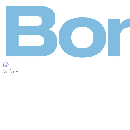
Panell de gestió de galetes
Notícies