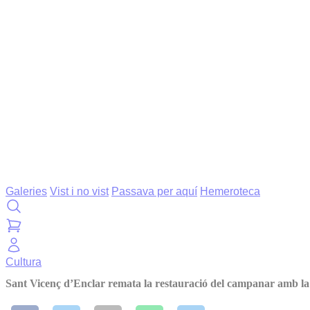
Galeries
Vist i no vist
Passava per aquí
Hemeroteca
Cultura
Sant Vicenç d’Enclar remata la restauració del campanar amb la r