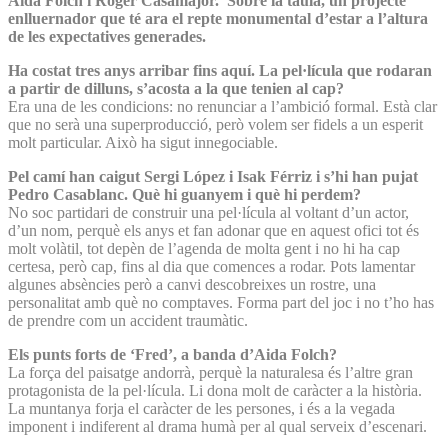
Aida Folch i Roger Casamajor. Sobre la taula, un projecte
enlluernador que té ara el repte monumental d’estar a l’altura
de les expectatives generades.
Ha costat tres anys arribar fins aquí. La pel·lícula que rodaran
a partir de dilluns, s’acosta a la que tenien al cap?
Era una de les condicions: no renunciar a l’ambició formal. Està clar
que no serà una superproducció, però volem ser fidels a un esperit
molt particular. Això ha sigut innegociable.
Pel camí han caigut Sergi López i Isak Férriz i s’hi han pujat
Pedro Casablanc. Què hi guanyem i què hi perdem?
No soc partidari de construir una pel·lícula al voltant d’un actor,
d’un nom, perquè els anys et fan adonar que en aquest ofici tot és
molt volàtil, tot depèn de l’agenda de molta gent i no hi ha cap
certesa, però cap, fins al dia que comences a rodar. Pots lamentar
algunes absències però a canvi descobreixes un rostre, una
personalitat amb què no comptaves. Forma part del joc i no t’ho has
de prendre com un accident traumàtic.
Els punts forts de ‘Fred’, a banda d’Aida Folch?
La força del paisatge andorrà, perquè la naturalesa és l’altre gran
protagonista de la pel·lícula. Li dona molt de caràcter a la història.
La muntanya forja el caràcter de les persones, i és a la vegada
imponent i indiferent al drama humà per al qual serveix d’escenari.