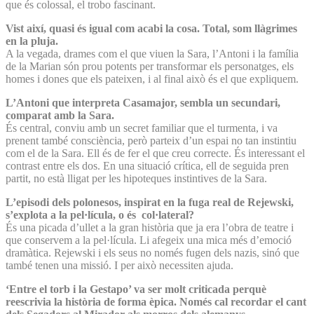
que és colossal, el trobo fascinant.
Vist així, quasi és igual com acabi la cosa. Total, som llàgrimes
en la pluja.
A la vegada, drames com el que viuen la Sara, l’Antoni i la família
de la Marian són prou potents per transformar els personatges, els
homes i dones que els pateixen, i al final això és el que expliquem.
L’Antoni que interpreta Casamajor, sembla un secundari,
comparat amb la Sara.
És central, conviu amb un secret familiar que el turmenta, i va
prenent també consciència, però parteix d’un espai no tan instintiu
com el de la Sara. Ell és de fer el que creu correcte. És interessant el
contrast entre els dos. En una situació crítica, ell de seguida pren
partit, no està lligat per les hipoteques instintives de la Sara.
L’episodi dels polonesos, inspirat en la fuga real de Rejewski,
s’explota a la pel·lícula, o és col·lateral?
És una picada d’ullet a la gran història que ja era l’obra de teatre i
que conservem a la pel·lícula. Li afegeix una mica més d’emoció
dramàtica. Rejewski i els seus no només fugen dels nazis, sinó que
també tenen una missió. I per això necessiten ajuda.
‘Entre el torb i la Gestapo’ va ser molt criticada perquè
reescrivia la història de forma èpica. Només cal recordar el cant