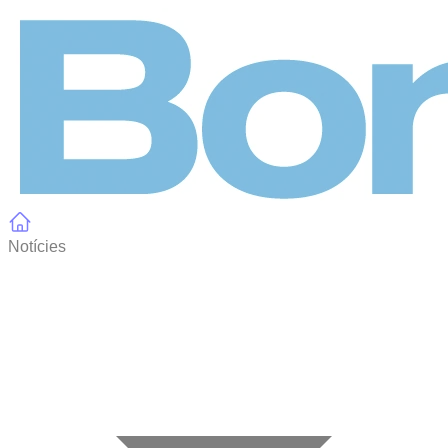
Panell de gestió de galetes
Notícies