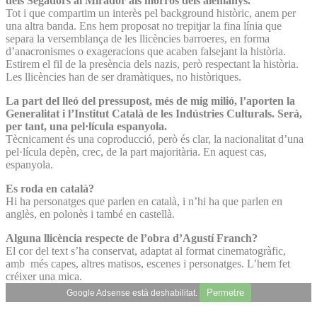
dels Segadors al Mirador als morros dels alemanys.
Tot i que compartim un interès pel background històric, anem per
una altra banda. Ens hem proposat no trepitjar la fina línia que
separa la versemblança de les llicències barroeres, en forma
d’anacronismes o exageracions que acaben falsejant la història.
Estirem el fil de la presència dels nazis, però respectant la història.
Les llicències han de ser dramàtiques, no històriques.
La part del lleó del pressupost, més de mig milió, l’aporten la
Generalitat i l’Institut Català de les Indústries Culturals. Serà,
per tant, una pel·lícula espanyola.
Tècnicament és una coproducció, però és clar, la nacionalitat d’una
pel·lícula depèn, crec, de la part majoritària. En aquest cas,
espanyola.
Es roda en català?
Hi ha personatges que parlen en català, i n’hi ha que parlen en
anglès, en polonès i també en castellà.
Alguna llicència respecte de l’obra d’Agustí Franch?
El cor del text s’ha conservat, adaptat al format cinematogràfic,
amb més capes, altres matisos, escenes i personatges. L’hem fet
créixer una mica.
Permetre
Google Adsense està deshabilitat.