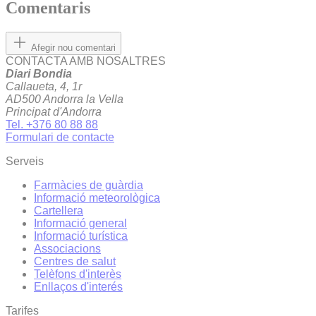
Comentaris
Afegir nou comentari
CONTACTA AMB NOSALTRES
Diari Bondia
Callaueta, 4, 1r
AD500 Andorra la Vella
Principat d'Andorra
Tel. +376 80 88 88
Formulari de contacte
Serveis
Farmàcies de guàrdia
Informació meteorològica
Cartellera
Informació general
Informació turística
Associacions
Centres de salut
Telèfons d'interès
Enllaços d'interés
Tarifes