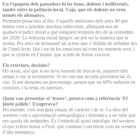
En l’epopeia dels passadors hi ha bons, dolents i indiferents,
també entre la població local. Vaja, que els dolents no eren
només els alemanys.
Pretenem posar-nos al lloc d’aquells andorrans dels anys 40 que
tenien com a prioritat absoluta sobreviure, allunyant-nos de
qualsevol judici moral a què estiguem temptats des de la comoditat
del 2020. La brúixola moral tampoc no pot ser la mateixa que la
nostra. Per això els demanaré als actors que s’oblidin de treballar des
de l’intel·lecte, fins i tot de les emocions tal com les entenem avui, i
que se centrin en l’instint, que actuïn de forma visceral.
Els exteriors, decisius?
Ho seran, així que si no neva haurem de buscar-la, pujarem més
amunt o ens la inventarem. Si no cau una nevada providencial, és
clar. Si em demanes un percentatge, posem que un 60% rodarem en
exteriors, i la resta, en interiors.
Quan van presentar el ‘teaser’, posava com a referència ‘El
jinete pálido’. Exagerava?
Ho mantinc com una guia visual, de caràcter i de to. La idea del
western com a aproximació antropològica i dramàtica a un món que
ens queda als antípodes. És l’embolcall quasi mitològic del western
el que volem donar a
Fred
, que continuo concebent com un western
d’alta muntanya.