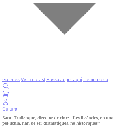
Galeries
Vist i no vist
Passava per aquí
Hemeroteca
Cultura
Santi Trullenque, director de cine: "Les llicències, en una
pel·lícula, han de ser dramàtiques, no històriques"