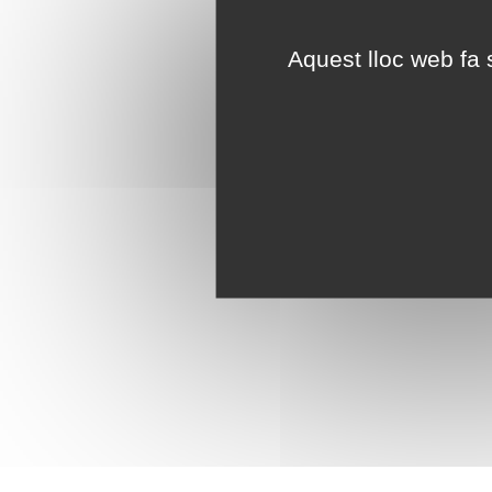
Aquest lloc web fa s