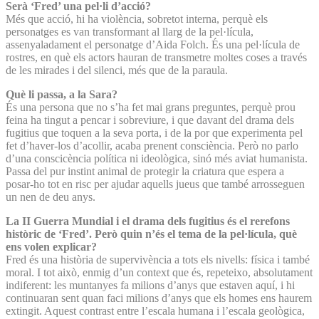
Serà ‘Fred’ una pel·li d’acció?
Més que acció, hi ha violència, sobretot interna, perquè els
personatges es van transformant al llarg de la pel·lícula,
assenyaladament el personatge d’Aida Folch. És una pel·lícula de
rostres, en què els actors hauran de transmetre moltes coses a través
de les mirades i del silenci, més que de la paraula.
Què li passa, a la Sara?
És una persona que no s’ha fet mai grans preguntes, perquè prou
feina ha tingut a pencar i sobreviure, i que davant del drama dels
fugitius que toquen a la seva porta, i de la por que experimenta pel
fet d’haver-los d’acollir, acaba prenent consciència. Però no parlo
d’una conscicència política ni ideològica, sinó més aviat humanista.
Passa del pur instint animal de protegir la criatura que espera a
posar-ho tot en risc per ajudar aquells jueus que també arrosseguen
un nen de deu anys.
La II Guerra Mundial i el drama dels fugitius és el rerefons
històric de ‘Fred’. Però quin n’és el tema de la pel·lícula, què
ens volen explicar?
Fred és una història de supervivència a tots els nivells: física i també
moral. I tot això, enmig d’un context que és, repeteixo, absolutament
indiferent: les muntanyes fa milions d’anys que estaven aquí, i hi
continuaran sent quan faci milions d’anys que els homes ens haurem
extingit. Aquest contrast entre l’escala humana i l’escala geològica,