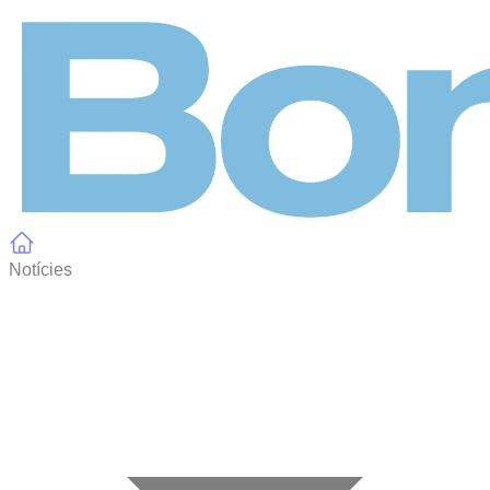
Panell de gestió de galetes
Notícies