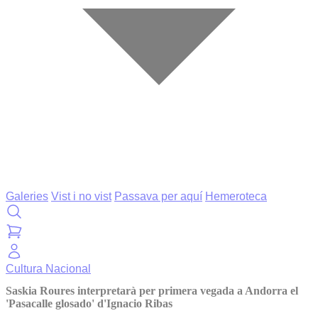
Galeries
Vist i no vist
Passava per aquí
Hemeroteca
Cultura
Nacional
Saskia Roures interpretarà per primera vegada a Andorra el
'Pasacalle glosado' d'Ignacio Ribas