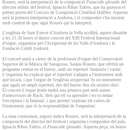
Roures, serà la interpretació de la composició
Pasacalle glosado
del
director artístic del festival, Ignacio Ribas Taléns, que ha guanyat el
primer premi del Concurs de Composició Cristóbal Halffter. Aquesta
serà la primera interpretació a Andorra, i el compositor s'ha mostrat
molt content de que sigui Roures qui la interpreti.
L'església de Sant Esteve d'Andorra la Vella acollirà, aquest dissabte
a les 21.30 hores el darrer concert del XIII Festival Internacional
d'orgue, organitzat per l'Arxiprestat de les Valls d'Andorra i la
Fundació Crèdit Andorrà.
El concert anirà a càrrec de la professora d'orgue del Conservatori
Superior de la Música de Saragossa, Saskia Roures, que oferirà un
programa centrat en el barroc, amb un repertori 'fantasiós i variat'.
L'organista ha explicat que el repertori s'adapta a l'instrument amb
què tocarà, i que l'orgue de l'església arxiprestal 'és un instrument
que agafa un ampli repertori, des del barroc fins els nostres dies'.
El concert
L'orgue festiu
tindrà una primera part amb autors
d'antecessors de Bach, 'dels qui ell va aprendre i en va imitar
l'escriptura i la fantasia', i que permet 'explotar els colors de
l'instrument, que és la responsabilitat de l'organista'.
La nota contrastant, segons indica Roures, serà la interpretació de la
composició del director del festival i organista i compositor del país,
Ignacio Ribas Taléns, el
Pasacalle glosado
. Aquesta peça, en honor