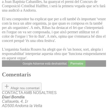
a Joan Baptista Cabanilles, ha guanyat el premi del Concurs de
Composició Cristóbal Halffter, i serà la primera vegada que se'n farà
una audició a Andorra.
El seu compositor ha explicat que per a ell també és important 'veure
com la toca un altre organista, ja que quan es composa es fa també
per als organistes'. A més, Ribas ha destacat el fet que s'interpretarà
en l'orgue on va ser composada, i que això permet utilitzar tot el
color de l'orgue i 'fer-lo lluir'. A més, opina que s'emmarca bé dins el
concert perquè 'és una obra festiva'.
L'organista Saskia Roures ha afegit que és 'un honor, sort, alegria i
responsabilitat' interpretar aquesta obra que 'funciona estupendament
en aquest orgue'.
Permetre
Google Adsense està deshabilitat.
Comentaris
Afegir nou comentari
CONTACTA AMB NOSALTRES
Diari Bondia
Callaueta, 4, 1r
AD500 Andorra la Vella