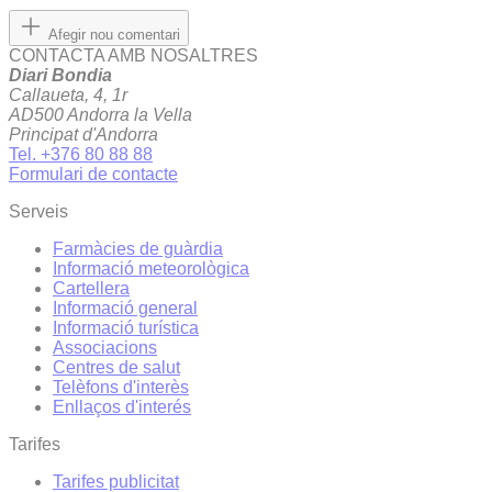
Afegir nou comentari
CONTACTA AMB NOSALTRES
Diari Bondia
Callaueta, 4, 1r
AD500 Andorra la Vella
Principat d'Andorra
Tel. +376 80 88 88
Formulari de contacte
Serveis
Farmàcies de guàrdia
Informació meteorològica
Cartellera
Informació general
Informació turística
Associacions
Centres de salut
Telèfons d'interès
Enllaços d'interés
Tarifes
Tarifes publicitat