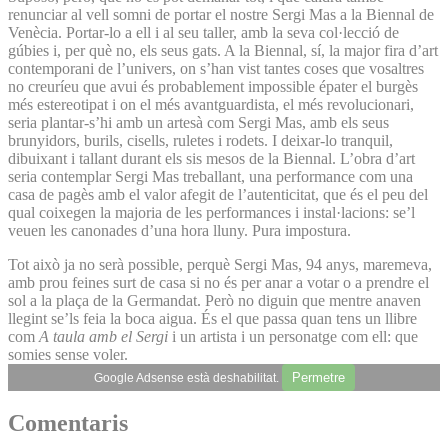
renunciar al vell somni de portar el nostre Sergi Mas a la Biennal de
Venècia. Portar-lo a ell i al seu taller, amb la seva col·lecció de
gúbies i, per què no, els seus gats. A la Biennal, sí, la major fira d’art
contemporani de l’univers, on s’han vist tantes coses que vosaltres
no creuríeu que avui és probablement impossible épater el burgès
més estereotipat i on el més avantguardista, el més revolucionari,
seria plantar-s’hi amb un artesà com Sergi Mas, amb els seus
brunyidors, burils, cisells, ruletes i rodets. I deixar-lo tranquil,
dibuixant i tallant durant els sis mesos de la Biennal. L’obra d’art
seria contemplar Sergi Mas treballant, una performance com una
casa de pagès amb el valor afegit de l’autenticitat, que és el peu del
qual coixegen la majoria de les performances i instal·lacions: se’l
veuen les canonades d’una hora lluny. Pura impostura.
Tot això ja no serà possible, perquè Sergi Mas, 94 anys, maremeva,
amb prou feines surt de casa si no és per anar a votar o a prendre el
sol a la plaça de la Germandat. Però no diguin que mentre anaven
llegint se’ls feia la boca aigua. És el que passa quan tens un llibre
com
A taula amb el Sergi
i un artista i un personatge com ell: que
somies sense voler.
Permetre
Google Adsense està deshabilitat.
Comentaris