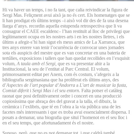
Hi va haver un temps, i no fa tant, que calia reivindicar la figura de
Sergi Mas. Feliçment avui això ja no és cert. Els homenatges que se
li han prodigat els últims temps –i això vol dir des de fa una desena
llarga d’anys. recordin aquella estupenda retrospectiva que li va
consagrar el CAEE escaldenc– l’han restituït al lloc de privilegi que
legítimament ocupa en les nostres arts i en les nostres lletres, i els
últims a afegir-s’hi han sigut els meus amics de La Xarranca, que
tres anys enrere van tenir l’ocurrència de convocar unes jornades
sota els auspicis del mestre que es van concretar en una bateria de
tertúlies, exposicions i tallers que han quedat recollides en l’exquisit
volum,
A taula amb el Sergi,
que es va presentar ahir a la
Institucional, la seu de l’entitat al Parc Central. El volum,
primorosament editat per Anem, com és costum, s’afegeix a la
bibliografia sergimasiana que ha proliferat els últims anys, des
d’
Aspectes de l’art popular d’Andorra
a
L’art de musicar la fusta
,
Comiat diferit
i
Sergi Mas i el seu entorn
. Falta potser el catàleg
raonat que posi definitivament ordre i concert en una producció
copiosíssima que abraça des del gravat a la talla, el dibuix, la
ceràmica i l’exlibris, que té en l’obra a la via pública una de les
facetes més interessants i que es troba avui essencialment dispersa. I
posats a demanar, una biografia que situï l’homenot en el seu lloc i
en el seu temps, que afortunadament és el nostre.
Suposo, però, que no es pot demanar tot, i que caldrà també