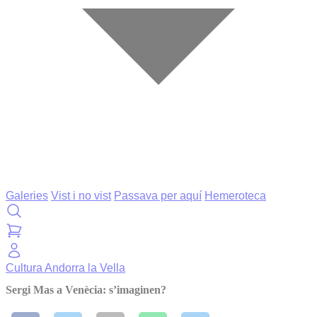
Galeries
Vist i no vist
Passava per aquí
Hemeroteca
Cultura
Andorra la Vella
Sergi Mas a Venècia: s’imaginen?