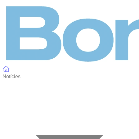
Panell de gestió de galetes
Notícies