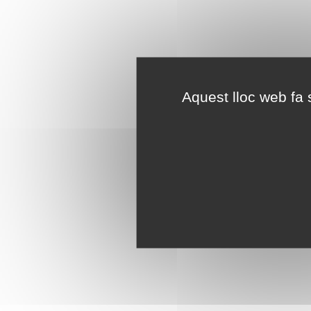
Aquest lloc web fa s